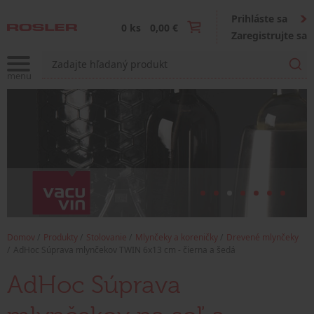
Prihláste sa
0 ks
0,00 €
Zaregistrujte sa
Domov
Produkty
Stolovanie
Mlynčeky a koreničky
Drevené mlynčeky
AdHoc Súprava mlynčekov TWIN 6x13 cm - čierna a šedá
AdHoc Súprava