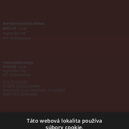
Korešpondenčná adresa:
ROSLER - s.r.o.
Vajnorská 140
831 04 Bratislava
Fakturačné údaje:
ROSLER - s.r.o.
Vajnorská 140
831 04 Bratislava
IČO: 31352243
IČ DPH: SK2020294991
IBAN:
SK55 8420 0000 0001 7514 0603
SWIFT/BIC:
BFKKSKBB
Táto webová lokalita používa
súbory cookie.
Sales manager