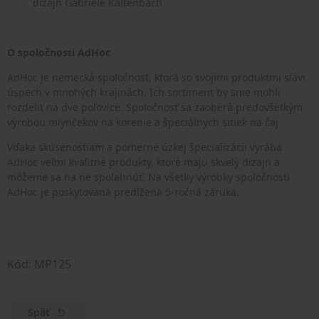
dizajn
Gabriele Kaltenbach
O spoločnosti AdHoc
AdHoc je nemecká spoločnosť, ktorá so svojimi produktmi slávi
úspech v mnohých krajinách. Ich sortiment by sme mohli
rozdeliť na dve polovice. Spoločnosť sa zaoberá predovšetkým
výrobou mlynčekov na korenie a špeciálnych sitiek na čaj.
Vďaka skúsenostiam a pomerne úzkej špecializácii vyrába
AdHoc veľmi kvalitné produkty, ktoré majú skvelý dizajn a
môžeme sa na ne spoľahnúť. Na všetky výrobky spoločnosti
AdHoc je poskytovaná predĺžená 5-ročná záruka.
Kód: MP125
Späť