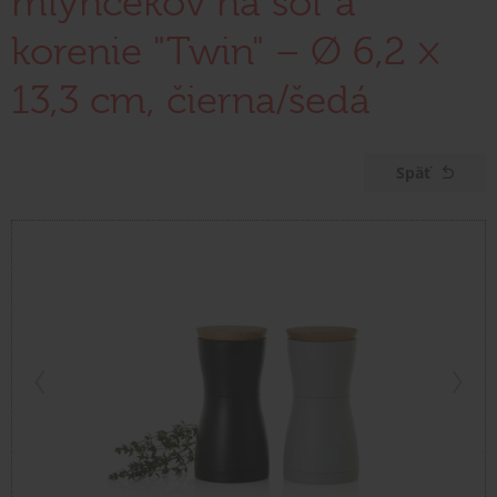
mlynčekov na soľ a
korenie "Twin" – Ø 6,2 ×
13,3 cm, čierna/šedá
Späť