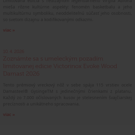
Limitovaná edícia s redizajnom legendárneho Virgila Abloha
mieša rôzne kultúrne aspekty: fenomén basketbalu a jeho
multikultúrnu symboliku, neoddeliteľnú súčasť jeho osobnosti,
so svetom dizajnu a kodifikovanými odkazmi.
viac »
10. 4. 2026
Zoznámte sa s umeleckým pozadím
limitovanej edície Victorinox Evoke Wood
Damast 2026
Tento prémiový vreckový nôž v sebe spája 115 vrstiev ocele
Damasteel® GysingeTM s jedinečnými črienkami z platanu.
Každý zo 7.000 očíslovaných kusov je stelesnením švajčiarskej
precíznosti a unikátneho spracovania.
viac »