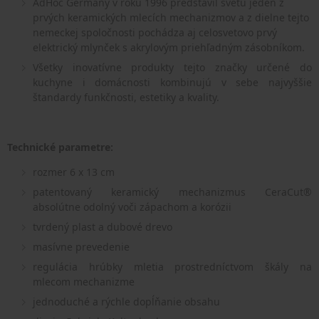
AdHoc Germany v roku 1996 predstavil svetu jeden z
prvých keramických mlecích mechanizmov a z dielne tejto
nemeckej spoločnosti pochádza aj celosvetovo prvý
elektrický mlynček s akrylovým priehľadným zásobníkom.
Všetky inovatívne produkty tejto značky určené do
kuchyne i domácnosti kombinujú v sebe najvyššie
štandardy funkčnosti, estetiky a kvality.
Technické parametre:
rozmer 6 x 13 cm
patentovaný keramický mechanizmus CeraCut®
absolútne odolný voči zápachom a korózii
tvrdený plast a dubové drevo
masívne prevedenie
regulácia hrúbky mletia prostredníctvom škály na
mlecom mechanizme
jednoduché a rýchle dopĺňanie obsahu