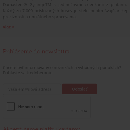
Damasteel® GysingeTM s jedinečnými črienkami z platanu.
Každý zo 7.000 očíslovaných kusov je stelesnením švajčiarskej
precíznosti a unikátneho spracovania.
viac »
Prihlásenie do newslettra
Chcete byť informovaný o novinkách a výhodných ponukách?
Prihláste sa k odoberaniu
Akceptujeme platbu kartami: