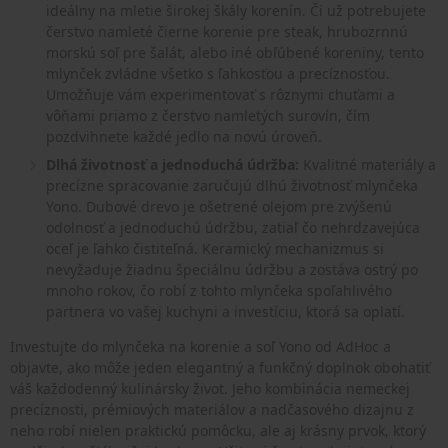
ideálny na mletie širokej škály korenín. Či už potrebujete
čerstvo namleté čierne korenie pre steak, hrubozrnnú
morskú soľ pre šalát, alebo iné obľúbené koreniny, tento
mlynček zvládne všetko s ľahkosťou a precíznosťou.
Umožňuje vám experimentovať s rôznymi chuťami a
vôňami priamo z čerstvo namletých surovín, čím
pozdvihnete každé jedlo na novú úroveň.
Dlhá životnosť a jednoduchá údržba:
Kvalitné materiály a
precízne spracovanie zaručujú dlhú životnosť mlynčeka
Yono. Dubové drevo je ošetrené olejom pre zvýšenú
odolnosť a jednoduchú údržbu, zatiaľ čo nehrdzavejúca
oceľ je ľahko čistiteľná. Keramický mechanizmus si
nevyžaduje žiadnu špeciálnu údržbu a zostáva ostrý po
mnoho rokov, čo robí z tohto mlynčeka spoľahlivého
partnera vo vašej kuchyni a investíciu, ktorá sa oplatí.
Investujte do mlynčeka na korenie a soľ Yono od AdHoc a
objavte, ako môže jeden elegantný a funkčný doplnok obohatiť
váš každodenný kulinársky život. Jeho kombinácia nemeckej
precíznosti, prémiových materiálov a nadčasového dizajnu z
neho robí nielen praktickú pomôcku, ale aj krásny prvok, ktorý