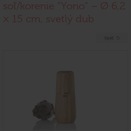
soľ/korenie "Yono" – Ø 6,2
× 15 cm, svetlý dub
Späť