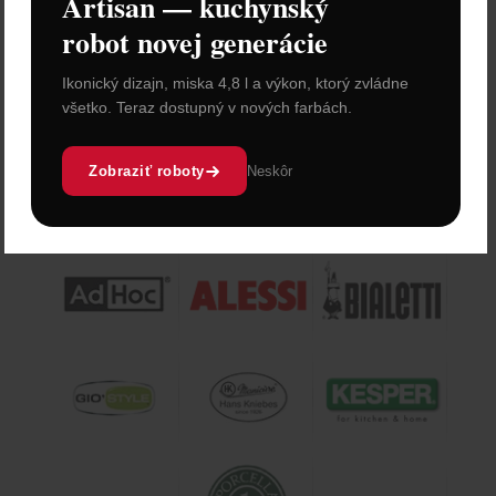
Artisan — kuchynský
18 cm, akácia
robot novej generácie
Cena: 52,90 €
s DPH
Skladom 3 ks
Ikonický dizajn, miska 4,8 l a výkon, ktorý zvládne
všetko. Teraz dostupný v nových farbách.
Vložiť do košíka
Zobraziť roboty
Neskôr