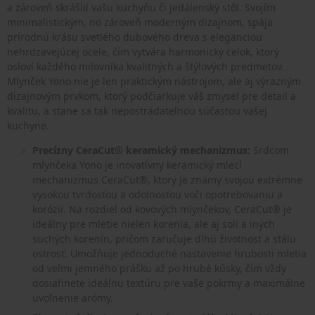
a zároveň skrášlil vašu kuchyňu či jedálenský stôl. Svojím
minimalistickým, no zároveň moderným dizajnom, spája
prírodnú krásu svetlého dubového dreva s eleganciou
nehrdzavejúcej ocele, čím vytvára harmonický celok, ktorý
osloví každého milovníka kvalitných a štýlových predmetov.
Mlynček Yono nie je len praktickým nástrojom, ale aj výrazným
dizajnovým prvkom, ktorý podčiarkuje váš zmysel pre detail a
kvalitu, a stane sa tak nepostrádateľnou súčasťou vašej
kuchyne.
Precízny CeraCut® keramický mechanizmus:
Srdcom
mlynčeka Yono je inovatívny keramický mlecí
mechanizmus CeraCut®, ktorý je známy svojou extrémne
vysokou tvrdosťou a odolnosťou voči opotrebovaniu a
korózii. Na rozdiel od kovových mlynčekov, CeraCut® je
ideálny pre mletie nielen korenia, ale aj soli a iných
suchých korenín, pričom zaručuje dlhú životnosť a stálu
ostrosť. Umožňuje jednoduché nastavenie hrubosti mletia
od veľmi jemného prášku až po hrubé kúsky, čím vždy
dosiahnete ideálnu textúru pre vaše pokrmy a maximálne
uvoľnenie arómy.