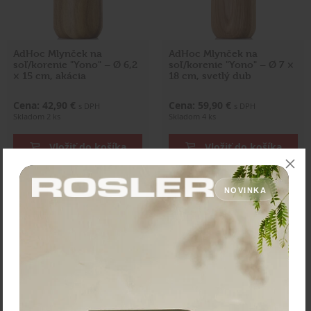
AdHoc Mlynček na
AdHoc Mlynček na
soľ/korenie "Yono" – Ø 6,2
soľ/korenie "Yono" – Ø 7 ×
× 15 cm, akácia
18 cm, svetlý dub
Cena: 42,90 €
Cena: 59,90 €
s DPH
s DPH
Skladom 2 ks
Skladom 4 ks
Vložiť do košíka
Vložiť do košíka
NOVINKA