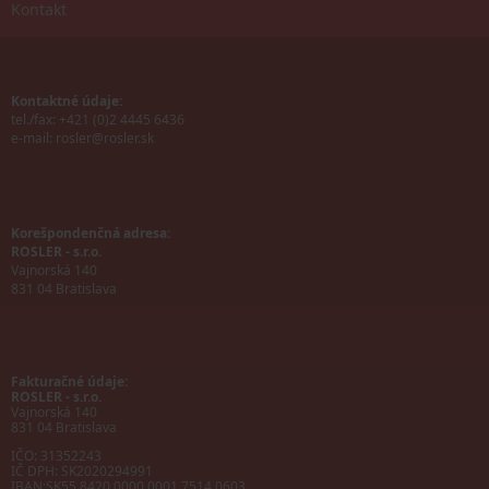
Kontakt
Kontaktné údaje:
tel./fax: +421 (0)2 4445 6436
e-mail:
rosler@rosler.sk
Korešpondenčná adresa:
ROSLER - s.r.o.
Vajnorská 140
831 04 Bratislava
Fakturačné údaje:
ROSLER - s.r.o.
Vajnorská 140
831 04 Bratislava
IČO: 31352243
IČ DPH: SK2020294991
IBAN:
SK55 8420 0000 0001 7514 0603