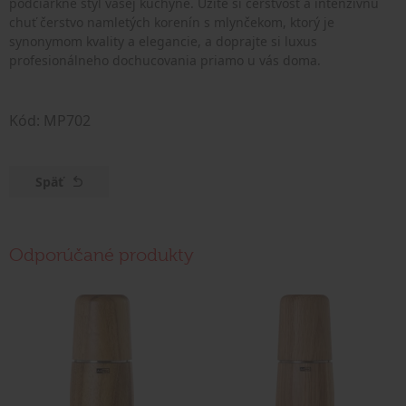
podčiarkne štýl vašej kuchyne. Užite si čerstvosť a intenzívnu
chuť čerstvo namletých korenín s mlynčekom, ktorý je
synonymom kvality a elegancie, a doprajte si luxus
profesionálneho dochucovania priamo u vás doma.
Kód: MP702
Späť
Odporúčané produkty