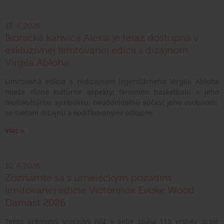
13. 4. 2026
Ikonická kanvica Alessi je teraz dostupná v
exkluzívnej limitovanej edícii s dizajnom
Virgila Abloha
Limitovaná edícia s redizajnom legendárneho Virgila Abloha
mieša rôzne kultúrne aspekty: fenomén basketbalu a jeho
multikultúrnu symboliku, neoddeliteľnú súčasť jeho osobnosti,
so svetom dizajnu a kodifikovanými odkazmi.
viac »
10. 4. 2026
Zoznámte sa s umeleckým pozadím
limitovanej edície Victorinox Evoke Wood
Damast 2026
Tento prémiový vreckový nôž v sebe spája 115 vrstiev ocele