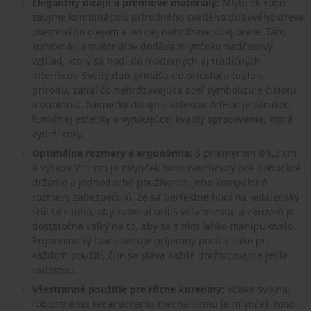
Elegantný dizajn a prémiové materiály:
Mlynček Yono
zaujme kombináciou prírodného svetlého dubového dreva
ošetreného olejom a lesklej nehrdzavejúcej ocele. Táto
kombinácia materiálov dodáva mlynčeku nadčasový
vzhľad, ktorý sa hodí do moderných aj tradičných
interiérov. Svetlý dub prináša do priestoru teplo a
prírodu, zatiaľ čo nehrdzavejúca oceľ symbolizuje čistotu
a odolnosť. Nemecký dizajn z kolekcie AdHoc je zárukou
funkčnej estetiky a vynikajúcej kvality spracovania, ktorá
vydrží roky.
Optimálne rozmery a ergonómia:
S priemerom Ø6,2 cm
a výškou V15 cm je mlynček Yono navrhnutý pre pohodlné
držanie a jednoduché používanie. Jeho kompaktné
rozmery zabezpečujú, že sa perfektne hodí na jedálenský
stôl bez toho, aby zaberal príliš veľa miesta, a zároveň je
dostatočne veľký na to, aby sa s ním ľahko manipulovalo.
Ergonomický tvar zaisťuje príjemný pocit v ruke pri
každom použití, čím sa stáva každé dochucovanie jedla
radosťou.
Všestranné použitie pre rôzne koreniny:
Vďaka svojmu
robustnému keramickému mechanizmu je mlynček Yono