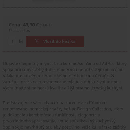
Cena: 49,90 €
s DPH
Skladom 4 ks
ks
Vložiť do košíka
Objavte elegantný mlynček na korenie/soľ Yono od AdHoc, ktorý
spája prírodný svetlý dub s modernou nehrdzavejúcou oceľou.
Vďaka prémiovému keramickému mechanizmu CeraCut®
zaručuje precízne a rovnomerné mletie s dlhou životnosťou.
Vychutnajte si nemeckú kvalitu a štýl priamo vo vašej kuchyni.
Predstavujeme vám mlynček na korenie a soľ Yono od
renomovanej nemeckej značky AdHoc Design Collection, ktorý
je dokonalou kombináciou funkčnosti, elegancie a
prvotriedneho spracovania. Tento sofistikovaný kuchynský
doplnok je navrhnutý tak, aby pozdvihol vaše kulinárske zážitky