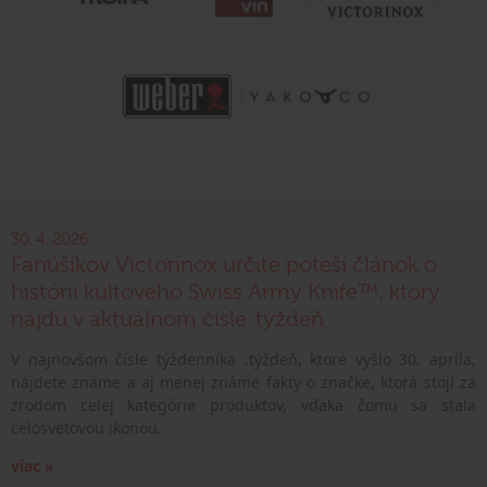
30. 4. 2026
Fanúšikov Victorinox určite poteší článok o
histórii kultového Swiss Army Knife™, ktorý
nájdu v aktuálnom čísle .týždeň
V najnovšom čísle týždenníka .týždeň, ktoré vyšlo 30. apríla,
nájdete známe a aj menej známe fakty o značke, ktorá stojí za
zrodom celej kategórie produktov, vďaka čomu sa stala
celosvetovou ikonou.
viac »