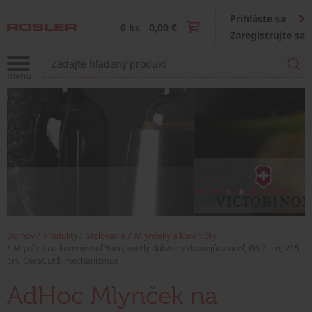
Prihláste sa
0 ks
0,00 €
Zaregistrujte sa
Domov
Produkty
Stolovanie
Mlynčeky a koreničky
Mlynček na korenie/soľ Yono, svetlý dub/nehrdzavejúca oceľ, Ø6,2 cm, V15
cm, CeraCut® mechanizmus
AdHoc Mlynček na