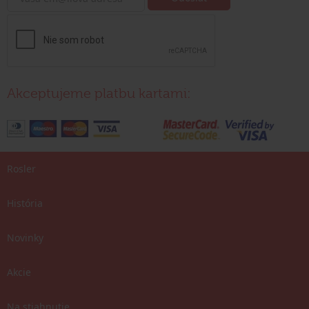
Akceptujeme platbu kartami:
Rosler
História
Novinky
Akcie
Na stiahnutie