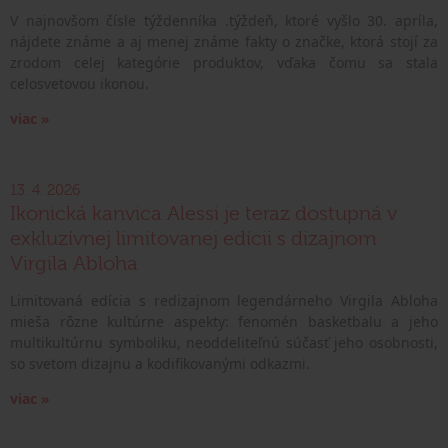
V najnovšom čísle týždenníka .týždeň, ktoré vyšlo 30. apríla,
nájdete známe a aj menej známe fakty o značke, ktorá stojí za
zrodom celej kategórie produktov, vďaka čomu sa stala
celosvetovou ikonou.
viac »
13. 4. 2026
Ikonická kanvica Alessi je teraz dostupná v
exkluzívnej limitovanej edícii s dizajnom
Virgila Abloha
Limitovaná edícia s redizajnom legendárneho Virgila Abloha
mieša rôzne kultúrne aspekty: fenomén basketbalu a jeho
multikultúrnu symboliku, neoddeliteľnú súčasť jeho osobnosti,
so svetom dizajnu a kodifikovanými odkazmi.
viac »