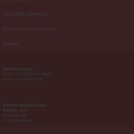
Obchodné podmienky
Ochrana osobných údajov
Kontakt
Kontaktné údaje:
tel./fax: +421 (0)2 4445 6436
e-mail:
rosler@rosler.sk
Korešpondenčná adresa:
ROSLER - s.r.o.
Vajnorská 140
831 04 Bratislava