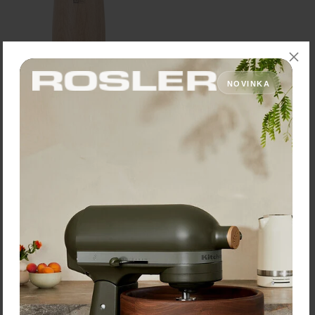
AdHoc Mlynček na
NOVINKA
soľ/korenie "Yono" – Ø 5,5
× 12,7 cm, svetlý dub
Cena: 44,90 €
s DPH
Skladom 2 ks
Vložiť do košíka