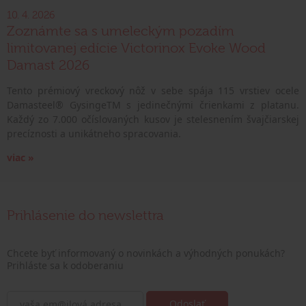
10. 4. 2026
Zoznámte sa s umeleckým pozadím
limitovanej edície Victorinox Evoke Wood
Damast 2026
Tento prémiový vreckový nôž v sebe spája 115 vrstiev ocele
Damasteel® GysingeTM s jedinečnými črienkami z platanu.
Každý zo 7.000 očíslovaných kusov je stelesnením švajčiarskej
precíznosti a unikátneho spracovania.
viac »
Prihlásenie do newslettra
Chcete byť informovaný o novinkách a výhodných ponukách?
Prihláste sa k odoberaniu