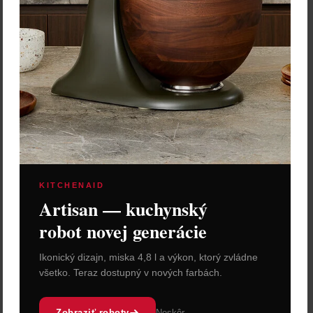
KITCHENAID
Artisan — kuchynský
robot novej generácie
Ikonický dizajn, miska 4,8 l a výkon, ktorý zvládne
všetko. Teraz dostupný v nových farbách.
Zobraziť roboty
Neskôr