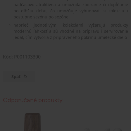
nadčasovo atraktívna a umožnila zbieranie či dopĺňanie
po dlhšiu dobu, čo umožňuje vybudovať si kolekciu i
postupne sezónu po sezóne
naprieč jednotlivými kolekciami vyžarujú produkty
modernú ľahkosť a sú vhodné na prípravu i servírovanie
jedál, čím vytvoria z pripraveného pokrmu umelecké dielo
Kód: P001103300
Späť
Odporúčané produkty