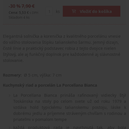
-30 %
7,90 €
ks
Vložiť do košíka
Cena: 5,53 €
s DPH
Skladom 4 ks
Elegantná soľnička a korenička z kvalitného porcelánu vnesie
do vášho stolovania štipku talianskeho šarmu. Jemný dizajn,
čisté línie a praktický podstavec robia z tejto dvojice nielen
štýlový, ale aj funkčný doplnok pre každodenné aj slávnostné
stolovanie.
Rozmery
:
Ø 5 cm, výška: 7 cm
Kuchynský riad a porcelán La Porcellana Bianca
La Porcellana Bianca prináša rafinovaný vidiecky štýl
Toskánska na stoly po celom svete už od roku 1979 a
vzdáva hold typickému talianskemu postoju, láske k
dobrému jedlu a príjemne stráveným chvíľam s rodinou a
priateľmi v pomalom tempe
každá produktová rada je navrhnutá tak, aby bola