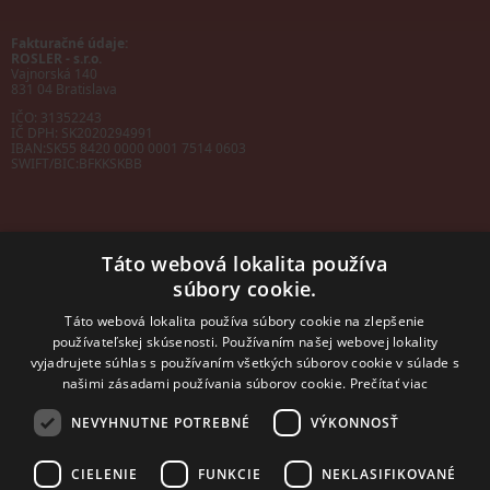
Fakturačné údaje:
ROSLER - s.r.o.
Vajnorská 140
831 04 Bratislava
IČO: 31352243
IČ DPH: SK2020294991
IBAN:
SK55 8420 0000 0001 7514 0603
SWIFT/BIC:
BFKKSKBB
Táto webová lokalita používa
súbory cookie.
Sales manager
mobil: +421 901 728 409
Táto webová lokalita používa súbory cookie na zlepšenie
e-mail:
sales@rosler.sk
používateľskej skúsenosti. Používaním našej webovej lokality
Regionálni zástupcovia
vyjadrujete súhlas s používaním všetkých súborov cookie v súlade s
Západ a stred:
+421 903 728 402
našimi zásadami používania súborov cookie.
Prečítať viac
+421 903 728 409
NEVYHNUTNE POTREBNÉ
VÝKONNOSŤ
Východ
mobil: +421 901 728 409
CIELENIE
FUNKCIE
NEKLASIFIKOVANÉ