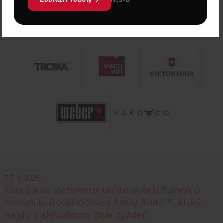
30. 4. 2026
Fanúšikov Victorinox určite poteší článok o
histórii kultového Swiss Army Knife™, ktorý
nájdu v aktuálnom čísle .týždeň