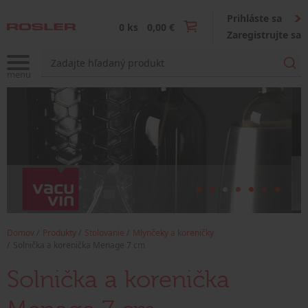
Prihláste sa
0 ks
0,00 €
Zaregistrujte sa
Domov
Produkty
Stolovanie
Mlynčeky a koreničky
Solnička a korenička Menage 7 cm
Solnička a korenička