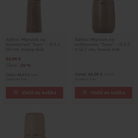
AdHoc Mlynček na
AdHoc Mlynček na
korenie/soľ "Yaso" – Ø 6 ×
soľ/korenie "Yono" – Ø 5,5
20 cm, tmavý dub
× 12,7 cm, tmavý dub
62,90 €
Zľava:
-30 %
Cena: 44,90 €
Cena: 44,03 €
s DPH
s DPH
Skladom 4 ks
Skladom 3 ks
Vložiť do košíka
Vložiť do košíka