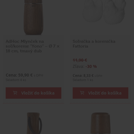
AdHoc Mlynček na
Soľnička a korenička
soľ/korenie "Yono" – Ø 7 ×
Fattoria
18 cm, tmavý dub
11,90 €
Zľava:
-30 %
Cena: 59,90 €
s DPH
Cena: 8,33 €
s DPH
Skladom 4 ks
Skladom 1 ks
Vložiť do košíka
Vložiť do košíka