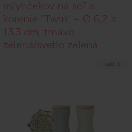
mlynčekov na soľ a
korenie "Twin" – Ø 6,2 ×
13,3 cm, tmavo
zelená/svetlo zelená
Späť