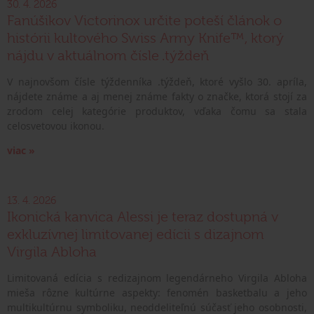
30. 4. 2026
Fanúšikov Victorinox určite poteší článok o
histórii kultového Swiss Army Knife™, ktorý
nájdu v aktuálnom čísle .týždeň
V najnovšom čísle týždenníka .týždeň, ktoré vyšlo 30. apríla,
nájdete známe a aj menej známe fakty o značke, ktorá stojí za
zrodom celej kategórie produktov, vďaka čomu sa stala
celosvetovou ikonou.
viac »
13. 4. 2026
Ikonická kanvica Alessi je teraz dostupná v
exkluzívnej limitovanej edícii s dizajnom
Virgila Abloha
Limitovaná edícia s redizajnom legendárneho Virgila Abloha
mieša rôzne kultúrne aspekty: fenomén basketbalu a jeho
multikultúrnu symboliku, neoddeliteľnú súčasť jeho osobnosti,