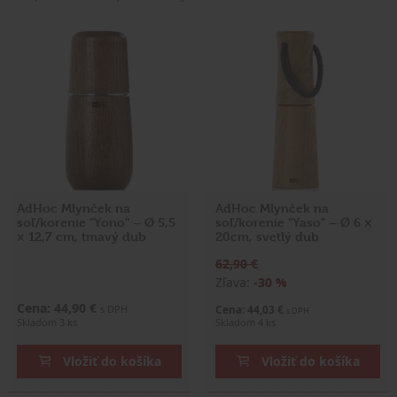
AdHoc Mlynček na
AdHoc Mlynček na
soľ/korenie "Yono" – Ø 5,5
soľ/korenie "Yaso" – Ø 6 ×
× 12,7 cm, tmavý dub
20cm, svetlý dub
62,90 €
Zľava:
-30 %
Cena: 44,90 €
s DPH
Cena: 44,03 €
s DPH
Skladom 3 ks
Skladom 4 ks
Vložiť do košíka
Vložiť do košíka