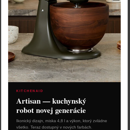
AdHoc Mlynček na
soľ/korenie "Yono" – Ø 6,2
× 15 cm, tmavý dub
Cena: 49,90 €
s DPH
Skladom 2 ks
KITCHENAID
Artisan — kuchynský
Vložiť do košíka
robot novej generácie
Ikonický dizajn, miska 4,8 l a výkon, ktorý zvládne
všetko. Teraz dostupný v nových farbách.