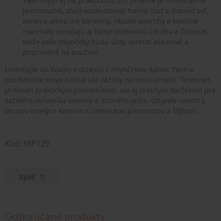
Twin myslí aj na praktickosť. Ich plnenie je mimoriadne
jednoduché, stačí odskrutkovať hornú časť a doplniť soľ,
korenie alebo iné koreniny. Hladké povrchy a kvalitné
materiály zaručujú aj bezproblémovú údržbu a čistenie,
takže vaše mlynčeky budú vždy vyzerať ako nové a
pripravené na použitie.
Investujte do kvality a dizajnu s mlynčekmi AdHoc Twin a
pozdvihnite svoje kulinárske zážitky na novú úroveň. Tento set
je nielen praktickým pomocníkom, ale aj krásnym darčekom pre
každého milovníka varenia a dobrého jedla. Objavte radosť z
čerstvo mletých korenín s nemeckou presnosťou a štýlom!
Kód: MP129
Späť
Odporúčané produkty