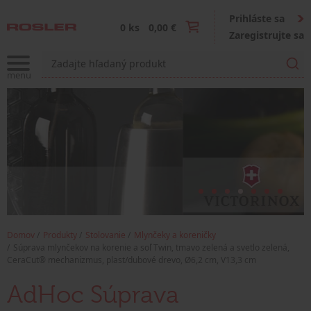
Prihláste sa
0 ks
0,00 €
Zaregistrujte sa
Domov
Produkty
Stolovanie
Mlynčeky a koreničky
Súprava mlynčekov na korenie a soľ Twin, tmavo zelená a svetlo zelená,
CeraCut® mechanizmus, plast/dubové drevo, Ø6,2 cm, V13,3 cm
AdHoc Súprava