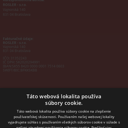
ROSLER - s.r.o.
Vajnorská 140
831 04 Bratislava
Fakturačné údaje:
ROSLER - s.r.o.
Vajnorská 140
831 04 Bratislava
IČO: 31352243
IČ DPH: SK2020294991
IBAN:
SK55 8420 0000 0001 7514 0603
SWIFT/BIC:
BFKKSKBB
Táto webová lokalita používa
súbory cookie.
Sales manager
mobil: +421 901 728 409
Táto webová lokalita používa súbory cookie na zlepšenie
e-mail:
sales@rosler.sk
používateľskej skúsenosti. Používaním našej webovej lokality
Regionálni zástupcovia
vyjadrujete súhlas s používaním všetkých súborov cookie v súlade s
Západ a stred:
našimi zásadami používania súborov cookie.
Prečítať viac
+421 903 728 402