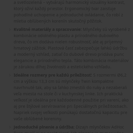
a svetlozelená – vytvárajú harmonický vizuálny kontrast,
ktorý oživí každý priestor. Ergonomický tvar zaisťuje
pohodlné uchopenie a jednoduché ovládanie, čo robí z
mletia obľúbených korenín skutočný pôžitok.
Kvalitné materiály a spracovanie:
Mlynčeky sú vyrobené z
kombinácie odolného plastu a prírodného dubového
dreva, čo im dodáva nielen robustnosť, ale aj príjemný
hmatový zážitok. Plastová časť zabezpečuje ľahkú údržbu
a moderný vzhľad, zatiaľ čo dubové drevo pridáva punc
elegancie a prírodného tepla. Táto kombinácia materiálov
je zárukou dlhej životnosti a estetického vzhľadu.
Ideálne rozmery pre každú príležitosť:
S rozmermi Ø6,2
cm a výškou 13,3 cm sú mlynčeky Twin kompaktne
navrhnuté tak, aby sa ľahko zmestili do ruky a nezaberali
veľa miesta na stole či v kuchynskej linke. Ich praktická
veľkosť je ideálna pre každodenné použitie pri varení, ako
aj pre štýlové servírovanie pri špeciálnych príležitostiach.
Napriek svojej veľkosti ponúkajú dostatočnú kapacitu pre
vaše obľúbené koreniny.
Jednoduché plnenie a údržba:
Dizajn mlynčekov AdHoc