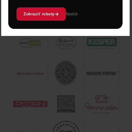
Zobraziť roboty
Neskôr