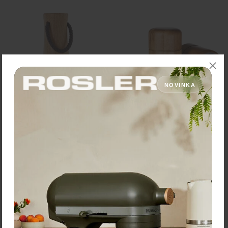
NOVINKA
AdHoc Mlynček na
AdHoc Mlynček na ľanové
soľ/korenie "Yaso" – Ø 6×
semienka/sezam "Seedo" –
17 cm, svetlý dub
Ø 6,6 × 10,4 cm
52,90 €
Zľava:
-30 %
Cena: 34,90 €
Cena: 37,03 €
s DPH
s DPH
Skladom 4 ks
Do 14 dní
Vložiť do košíka
Vložiť do košíka