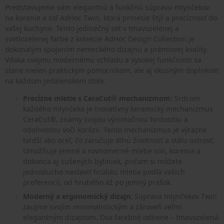
Predstavujeme vám elegantnú a funkčnú súpravu mlynčekov
na korenie a soľ AdHoc Twin, ktorá prinesie štýl a precíznosť do
vašej kuchyne. Tento jedinečný set v tmavozelenej a
svetlozelenej farbe z kolekcie AdHoc Design Collection je
dokonalým spojením nemeckého dizajnu a prémiovej kvality.
Vďaka svojmu modernému vzhľadu a vysokej funkčnosti sa
stane nielen praktickým pomocníkom, ale aj vkusným doplnkom
na každom jedálenskom stole.
Precízne mletie s CeraCut® mechanizmom:
Srdcom
každého mlynčeka je inovatívny keramický mechanizmus
CeraCut®, známy svojou výnimočnou tvrdosťou a
odolnosťou voči korózii. Tento mechanizmus je výrazne
tvrdší ako oceľ, čo zaručuje dlhú životnosť a stálu ostrosť.
Umožňuje jemné a rovnomerné mletie soli, korenia a
dokonca aj sušených byliniek, pričom si môžete
jednoducho nastaviť hrúbku mletia podľa vašich
preferencií, od hrubého až po jemný prášok.
Moderný a ergonomický dizajn:
Súprava mlynčekov Twin
zaujme svojím minimalistickým a zároveň veľmi
elegantným dizajnom. Dva farebné odtiene – tmavozelená