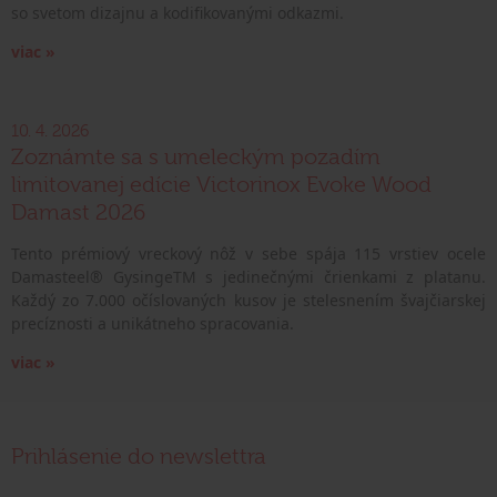
so svetom dizajnu a kodifikovanými odkazmi.
viac »
10. 4. 2026
Zoznámte sa s umeleckým pozadím
limitovanej edície Victorinox Evoke Wood
Damast 2026
Tento prémiový vreckový nôž v sebe spája 115 vrstiev ocele
Damasteel® GysingeTM s jedinečnými črienkami z platanu.
Každý zo 7.000 očíslovaných kusov je stelesnením švajčiarskej
precíznosti a unikátneho spracovania.
viac »
Prihlásenie do newslettra