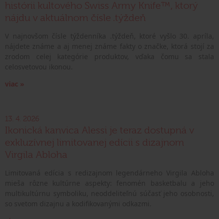
histórii kultového Swiss Army Knife™, ktorý
nájdu v aktuálnom čísle .týždeň
V najnovšom čísle týždenníka .týždeň, ktoré vyšlo 30. apríla,
nájdete známe a aj menej známe fakty o značke, ktorá stojí za
zrodom celej kategórie produktov, vďaka čomu sa stala
celosvetovou ikonou.
viac »
13. 4. 2026
Ikonická kanvica Alessi je teraz dostupná v
exkluzívnej limitovanej edícii s dizajnom
Virgila Abloha
Limitovaná edícia s redizajnom legendárneho Virgila Abloha
mieša rôzne kultúrne aspekty: fenomén basketbalu a jeho
multikultúrnu symboliku, neoddeliteľnú súčasť jeho osobnosti,
so svetom dizajnu a kodifikovanými odkazmi.