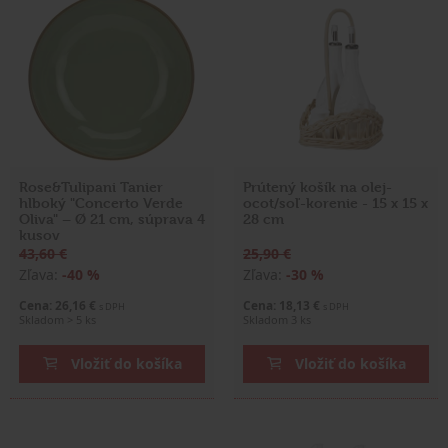
Rose&Tulipani Tanier
Prútený košík na olej-
hlboký "Concerto Verde
ocot/soľ-korenie - 15 x 15 x
Oliva" – Ø 21 cm, súprava 4
28 cm
kusov
43,60 €
25,90 €
Zľava:
-40 %
Zľava:
-30 %
Cena: 26,16 €
Cena: 18,13 €
s DPH
s DPH
Skladom > 5 ks
Skladom 3 ks
Vložiť do košíka
Vložiť do košíka