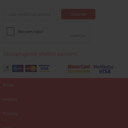
Akceptujeme platbu kartami:
Rosler
História
Novinky
Akcie