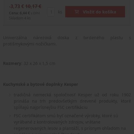
-3,73 €
10,17 €
ks
Vložiť do košíka
Cena: 6,44 €
s DPH
Skladom 4 ks
Univerzálna nárezová doska z tvrdeného plastu
s
protišmykovými nožičkami.
Rozmery
: 32 x 26 x 1,5 cm
Kuchynské a bytové doplnky Kesper
tradičná nemecká spoločnosť Kesper už od roku 1902
prináša na trh predovšetkým drevené produkty, ktoré
spĺňajú najprísnejšiu FSC certifikáciu
FSC certifikátom smú byť označené výrobky, ktoré sú
vyrábané z kontrolovaných zdrojov, vrátane
regenerovaných lesov a plantáží, s prísnym ohľadom na