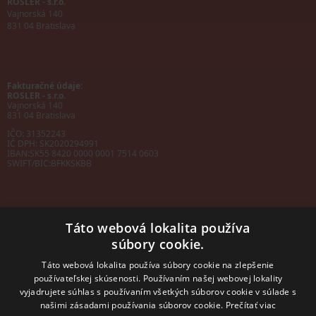
ROSLER - s.r.o.
Vajnorská 140
831 04 Bratislava
Fakturačné údaje:
ROSLER - s.r.o.
Vajnorská 140
831 04 Bratislava
IČO: 31352243
IČ DPH: SK2020294991
IBAN:
SK55 8420 0000 0001 7514 0603
SWIFT/BIC:
BFKKSKBB
Táto webová lokalita používa
súbory cookie.
Sales manager
mobil: +421 901 728 409
Táto webová lokalita používa súbory cookie na zlepšenie
e-mail:
sales@rosler.sk
používateľskej skúsenosti. Používaním našej webovej lokality
Regionálni zástupcovia
vyjadrujete súhlas s používaním všetkých súborov cookie v súlade s
Západ a stred:
+421 903 728 402
našimi zásadami používania súborov cookie.
Prečítať viac
+421 903 728 409