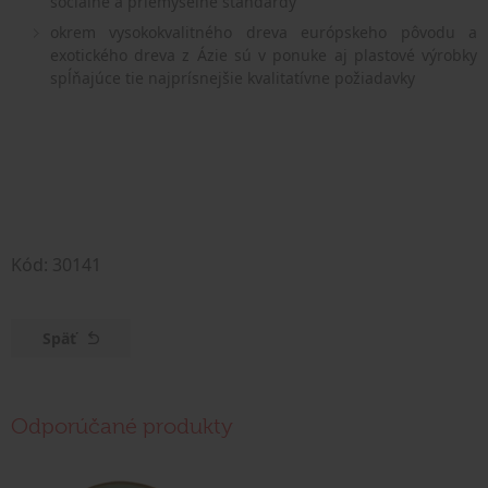
sociálne a priemyselné štandardy
okrem vysokokvalitného dreva európskeho pôvodu a
exotického dreva z Ázie sú v ponuke aj plastové výrobky
spĺňajúce tie najprísnejšie kvalitatívne požiadavky
Kód: 30141
Späť
Odporúčané produkty