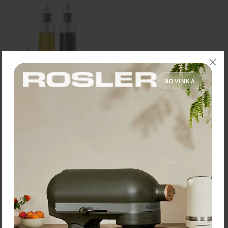
NOVINKA
Dávkovač na olej a ocot
"AromaPour" – Ø 5,8 × 21
cm
Cena: 54,90 €
s DPH
Skladom > 5 ks
Vložiť do košíka