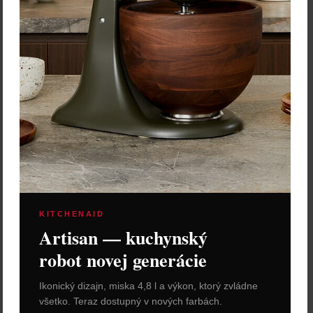
KITCHENAID
Artisan — kuchynský
robot novej generácie
Ikonický dizajn, miska 4,8 l a výkon, ktorý zvládne
všetko. Teraz dostupný v nových farbách.