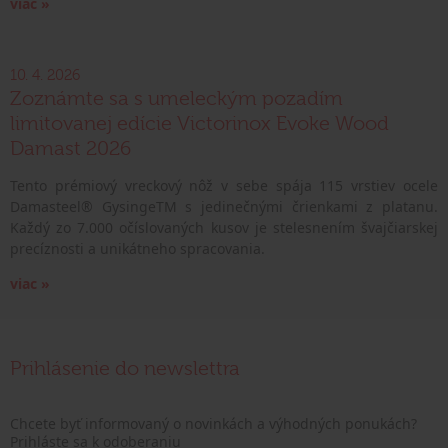
viac »
10. 4. 2026
Zoznámte sa s umeleckým pozadím
limitovanej edície Victorinox Evoke Wood
Damast 2026
Tento prémiový vreckový nôž v sebe spája 115 vrstiev ocele
Damasteel® GysingeTM s jedinečnými črienkami z platanu.
Každý zo 7.000 očíslovaných kusov je stelesnením švajčiarskej
precíznosti a unikátneho spracovania.
viac »
Prihlásenie do newslettra
Chcete byť informovaný o novinkách a výhodných ponukách?
Prihláste sa k odoberaniu