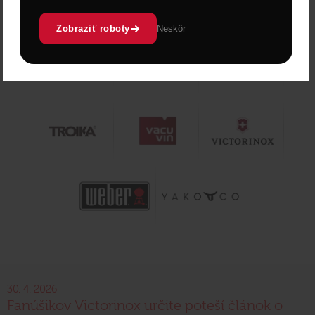
Zobraziť roboty
Neskôr
30. 4. 2026
Fanúšikov Victorinox určite poteší článok o