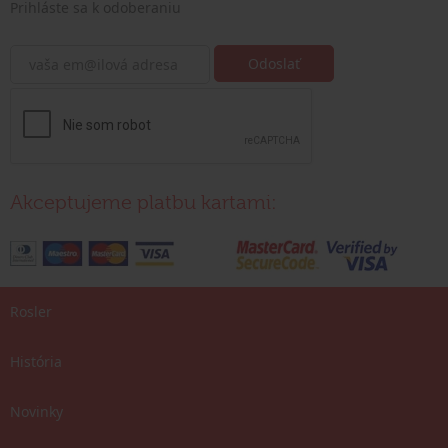
Prihláste sa k odoberaniu
Akceptujeme platbu kartami:
Rosler
História
Novinky