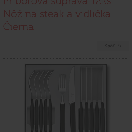
Príborová súprava 12ks -
Nôž na steak a vidlička -
Čierna
Späť