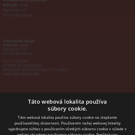
ROSLER - s.r.o.
Vajnorská 140
831 04 Bratislava
Fakturačné údaje:
ROSLER - s.r.o.
Vajnorská 140
831 04 Bratislava
IČO: 31352243
IČ DPH: SK2020294991
IBAN:
SK55 8420 0000 0001 7514 0603
SWIFT/BIC:
BFKKSKBB
Táto webová lokalita používa
súbory cookie.
Sales manager
mobil: +421 901 728 409
Táto webová lokalita používa súbory cookie na zlepšenie
e-mail:
sales@rosler.sk
používateľskej skúsenosti. Používaním našej webovej lokality
Regionálni zástupcovia
vyjadrujete súhlas s používaním všetkých súborov cookie v súlade s
Západ a stred:
+421 903 728 402
našimi zásadami používania súborov cookie.
Prečítať viac