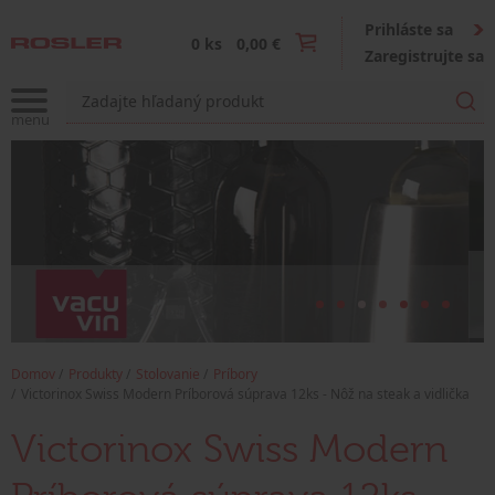
Prihláste sa
0 ks
0,00 €
Zaregistrujte sa
Domov
Produkty
Stolovanie
Príbory
Victorinox Swiss Modern Príborová súprava 12ks - Nôž na steak a vidlička
Victorinox Swiss Modern