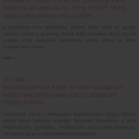
Fanúšikov Victorinox určite poteší článok o
histórii kultového Swiss Army Knife™, ktorý
nájdu v aktuálnom čísle .týždeň
V najnovšom čísle týždenníka .týždeň, ktoré vyšlo 30. apríla,
nájdete známe a aj menej známe fakty o značke, ktorá stojí za
zrodom celej kategórie produktov, vďaka čomu sa stala
celosvetovou ikonou.
viac »
13. 4. 2026
Ikonická kanvica Alessi je teraz dostupná v
exkluzívnej limitovanej edícii s dizajnom
Virgila Abloha
Limitovaná edícia s redizajnom legendárneho Virgila Abloha
mieša rôzne kultúrne aspekty: fenomén basketbalu a jeho
multikultúrnu symboliku, neoddeliteľnú súčasť jeho osobnosti,
so svetom dizajnu a kodifikovanými odkazmi.