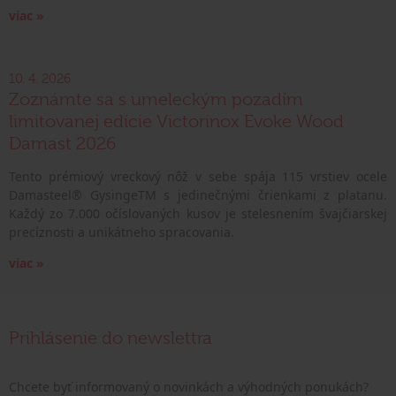
viac »
10. 4. 2026
Zoznámte sa s umeleckým pozadím
limitovanej edície Victorinox Evoke Wood
Damast 2026
Tento prémiový vreckový nôž v sebe spája 115 vrstiev ocele
Damasteel® GysingeTM s jedinečnými črienkami z platanu.
Každý zo 7.000 očíslovaných kusov je stelesnením švajčiarskej
precíznosti a unikátneho spracovania.
viac »
Prihlásenie do newslettra
Chcete byť informovaný o novinkách a výhodných ponukách?