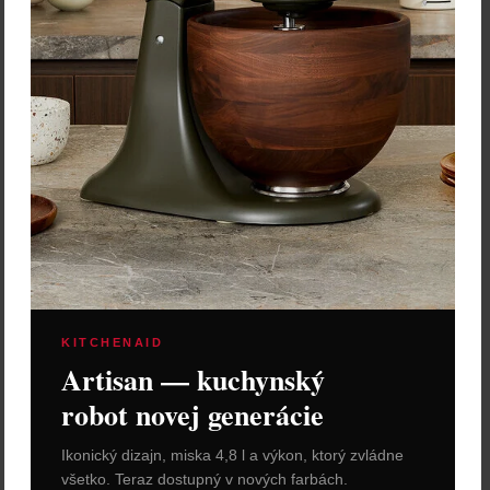
KITCHENAID
Artisan — kuchynský
robot novej generácie
Ikonický dizajn, miska 4,8 l a výkon, ktorý zvládne
všetko. Teraz dostupný v nových farbách.