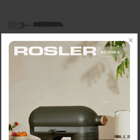
NOVINKA
Victorinox Swiss Modern
Príborová vidlička
Cena: 9,90 €
s DPH
Skladom 5 ks
Vybrať variant