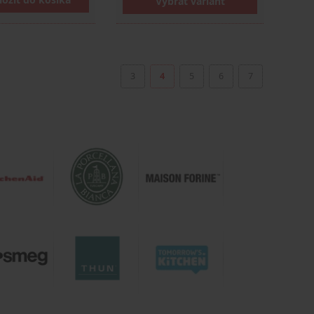
Vybrať variant
3
4
5
6
7