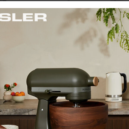
r "Moka" – 3
Maison Forine Súprava
Victorin
pohárov na burgundské
6.9093.2
víno "Leona" 4-dielna
súprava
kový moka
 ktorému sa na
Súprava vysokokvalitných
Súprava k
ne vytvorí
krištáľových pohárov na
nožov Vic
dodáva káve
burgundské víno so
Modern
…
zosilnenou stopkou a
pritvrdeným horným
okrajom s …
Cena: 13,30 €
Cena: 10
s DPH
s DPH
Skladom > 5 ks
Skladom 3 k
 do košíka
Vložiť do košíka
V