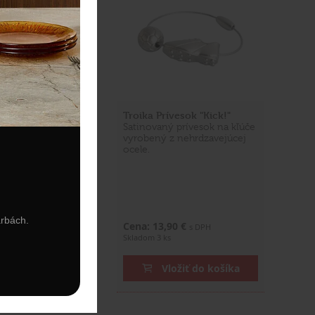
vesok "I feel
Troika Prívesok "Kick!"
Satinovaný prívesok na kľúče
vaný prívesok na
vyrobený z nehrdzavejúcej
obený z
ocele.
júcej ocele s
leskom.
arbách.
,90 €
Cena: 13,90 €
s DPH
s DPH
s
Skladom 3 ks
ložiť do košíka
Vložiť do košíka