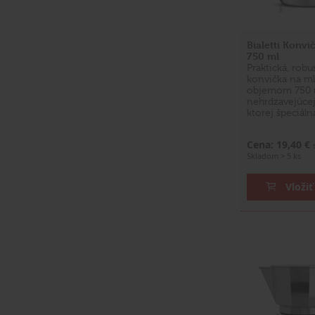
Bialetti Konvi
750 ml
Praktická, robu
konvička na ml
objemom 750 
nehrdzavejúcej
ktorej špeciáln
Cena: 19,40 €
Skladom > 5 ks
Vložiť