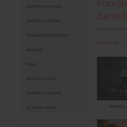
Potešt
Darčeky pre muža
darček
Darčeky pre ženu
Prinášame vám t
Dizajnový fajnšmeker
Zobraziť viac
Kávičkár
Vinár
Domáci kuchár
Svadobné darčeky
Darčeky 
Už mám všetko...