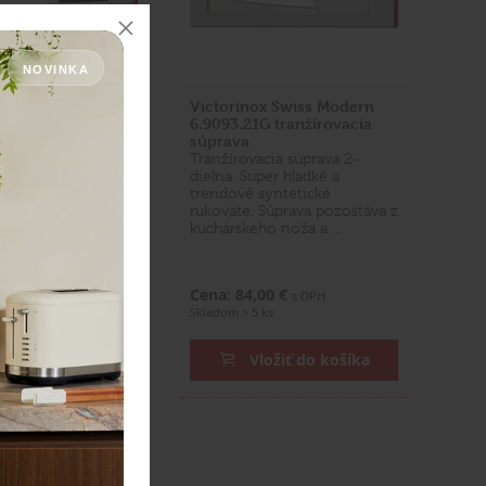
NOVINKA
ox Swiss Modern
Victorinox Swiss Modern
2G kuchynská
6.9093.21G tranžírovacia
súprava
uchynských 2
Tranžírovacia súprava 2-
torinox Swiss
dielna. Super hladké a
trendové syntetické
rukoväte. Súprava pozostáva z
kuchárskeho noža a …
5,00 €
Cena: 84,00 €
s DPH
s DPH
s
Skladom > 5 ks
ložiť do košíka
Vložiť do košíka