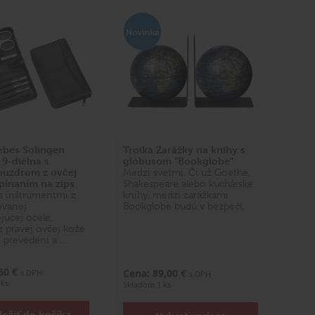
ebes Solingen
Troika Zarážky na knihy s
9-dielna s
glóbusom "Bookglobe"
puzdrom z ovčej
Medzi svetmi. Či už Goethe,
pínaním na zips
Shakespeare alebo kuchárske
s inštrumentmi z
knihy, medzi zarážkami
vanej
Bookglobe budú v bezpečí.
júcej ocele,
 pravej ovčej kože
 prevedení a …
,60 €
Cena: 89,00 €
s DPH
s DPH
 ks
Skladom 1 ks
ložiť do košíka