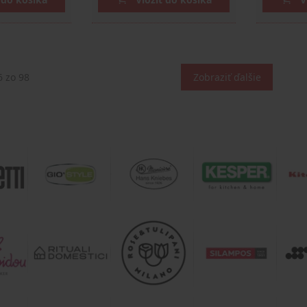
6
zo 98
Zobraziť ďalšie