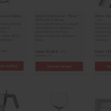
čka na mlieko
Alessi Hriankovač "Plissé" –
Alessi Va
18,5 x 25 x 34 cm
– 2 l
stná a odolná
Ikonická séria kuchynských
Kanvica s 
ieko s
spotrebičov s nápaditou
vtáčika j
ml z
povrchovou formou
najikonick
 ocele 18/10,
pripomínajúcou skladanú
výrobkov.
a úprava …
látku.
indukciu.
Cena: 97,40 €
Cena: 13
s DPH
s DPH
Skladom 1 ks
Skladom 2 k
 do košíka
Vybrať variant
Vy