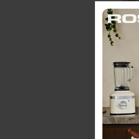
Alessi Kávova
šálky
Tradičný hliní
kávovar, vďaka
vnútornej stra
patina, ktorá 
neodolateľnú 
Cena: 34,90 €
Skladom 4 ks
Vložiť