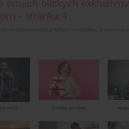
e svojich blízkych exkluzív
om - stránka 4
ipy na darček pre každú príležitosť. Pre manželku, pre manžela, p
pre muža
Darčeky pre ženu
Dizaj