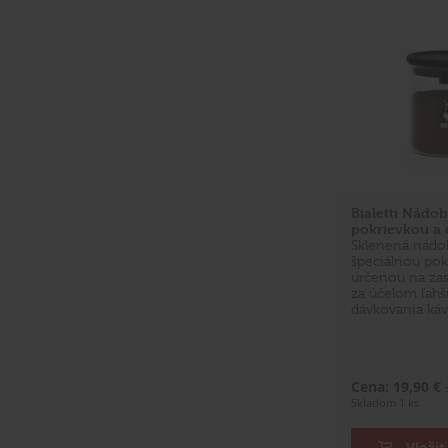
Bialetti Nádo
pokrievkou a
Sklenená nádo
špeciálnou pok
určenou na zas
za účelom ľahš
dávkovania káv
Cena: 19,90 €
Skladom 1 ks
Vložiť