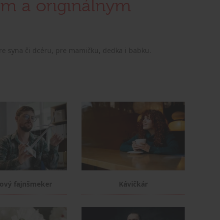
nym a originálnym
re syna či dcéru, pre mamičku, dedka i babku.
nový fajnšmeker
Kávičkár