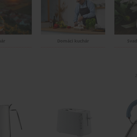
nár
Domáci kuchár
Svad