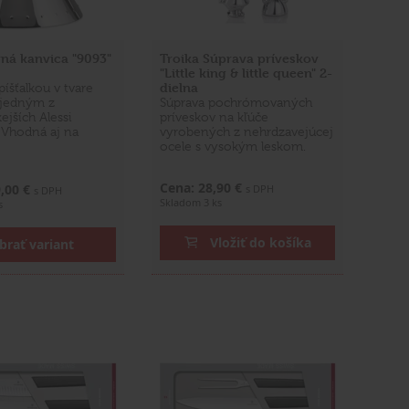
rná kanvica "9093"
Troika Súprava príveskov
"Little king & little queen" 2-
dielna
píšťalkou v tvare
e jedným z
Súprava pochrómovaných
ejších Alessi
príveskov na kľúče
 Vhodná aj na
vyrobených z nehrdzavejúcej
ocele s vysokým leskom.
Cena: 28,90 €
9,00 €
s DPH
s DPH
Skladom 3 ks
s
Vložiť do košíka
brať variant