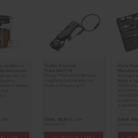
ba na kávu s
Troika Prívesok
Hans Kni
 dávkovačom
TOOLINATOR
Manikúra 
čiernym 
ba na kávu so
Troika TOOLINATOR mini
kože a za
rievkou
multifunkčné náradie na
trčenie lievika
kľúče s 10 funkciami.
Manikúra 
ieho
pochrómo
y a …
nehrdzave
puzdrom z
v čiernom
Cena: 18,90 €
Cena: 44
s DPH
s DPH
Skladom 3 ks
Skladom > 5
 do košíka
Vložiť do košíka
V