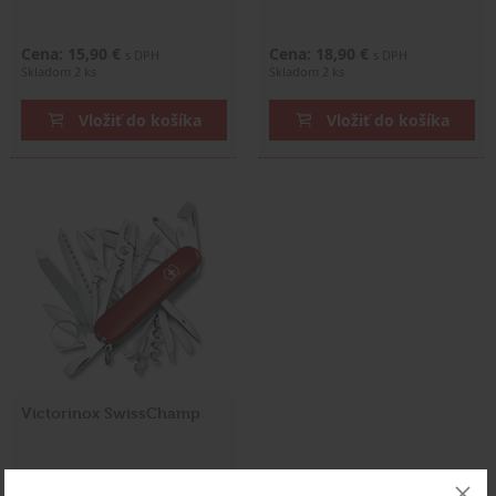
Cena: 15,90 €
Cena: 18,90 €
s DPH
s DPH
Skladom 2 ks
Skladom 2 ks
Vložiť do košíka
Vložiť do košíka
Victorinox SwissChamp
Cena: 102,00 €