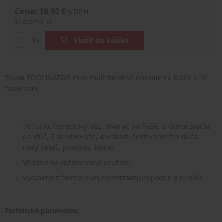
Cena: 18,90 €
s DPH
Skladom 3 ks
ks
Vložiť do košíka
Troika TOOLINATOR mini multifunkčné náradie na kľúče s 10
funkciami.
10 funkcií (vreckový nôž, otvárač na fľaše, drôtená slučka
na kľúč, 3 skrutkovače, 4 veľkosti šesťhranného kľúča,
malý sekáč, pravítko, špice).
Vhodné na každodenné použitie.
Vyrobené z čierno-sivej nehrdzavejúcej ocele a hliníka.
Technické parametre: