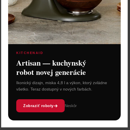
KITCHENAID
Artisan — kuchynský
robot novej generácie
Ikonický dizajn, miska 4,8 l a výkon, ktorý zvládne
všetko. Teraz dostupný v nových farbách.
Zobraziť roboty
Neskôr