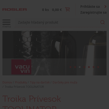
Prihláste sa
0 ks
0,00 €
Zaregistrujte sa
Domov
Produkty
Tipy na darček
Darčeky pre muža
Troika Prívesok TOOLINATOR
Troika Prívesok