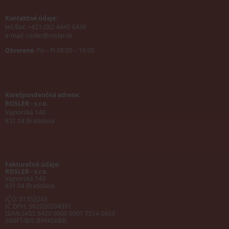
Kontaktné údaje:
tel./fax: +421 (0)2 4445 6436
e-mail:
rosler@rosler.sk
Otvorené:
Po – Pi 08:00 – 16:00
Korešpondenčná adresa:
ROSLER - s.r.o.
Vajnorská 140
831 04 Bratislava
Fakturačné údaje:
ROSLER - s.r.o.
Vajnorská 140
831 04 Bratislava
IČO: 31352243
IČ DPH: SK2020294991
IBAN:
SK55 8420 0000 0001 7514 0603
SWIFT/BIC:
BFKKSKBB