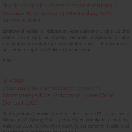
Ikonická kanvica Alessi je teraz dostupná v
exkluzívnej limitovanej edícii s dizajnom
Virgila Abloha
Limitovaná edícia s redizajnom legendárneho Virgila Abloha
mieša rôzne kultúrne aspekty: fenomén basketbalu a jeho
multikultúrnu symboliku, neoddeliteľnú súčasť jeho osobnosti,
so svetom dizajnu a kodifikovanými odkazmi.
viac »
10. 4. 2026
Zoznámte sa s umeleckým pozadím
limitovanej edície Victorinox Evoke Wood
Damast 2026
Tento prémiový vreckový nôž v sebe spája 115 vrstiev ocele
Damasteel® GysingeTM s jedinečnými črienkami z platanu.
Každý zo 7.000 očíslovaných kusov je stelesnením švajčiarskej