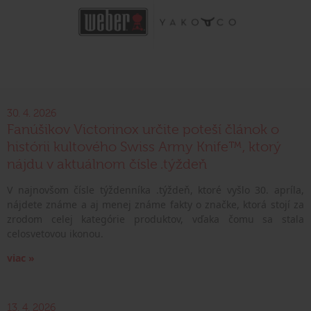
30. 4. 2026
Fanúšikov Victorinox určite poteší článok o
histórii kultového Swiss Army Knife™, ktorý
nájdu v aktuálnom čísle .týždeň
V najnovšom čísle týždenníka .týždeň, ktoré vyšlo 30. apríla,
nájdete známe a aj menej známe fakty o značke, ktorá stojí za
zrodom celej kategórie produktov, vďaka čomu sa stala
celosvetovou ikonou.
viac »
13. 4. 2026