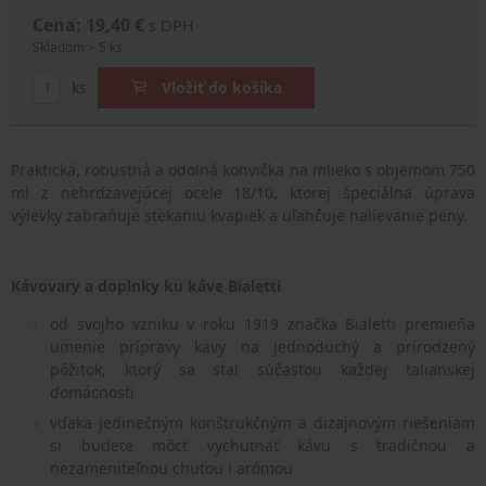
Cena: 19,40 €
s DPH
Skladom > 5 ks
ks
Vložiť do košíka
Praktická, robustná a odolná konvička na mlieko s objemom 750
ml z nehrdzavejúcej ocele 18/10, ktorej špeciálna úprava
výlevky zabraňuje stekaniu kvapiek a uľahčuje nalievanie peny.
Kávovary a doplnky ku káve Bialetti
od svojho vzniku v roku 1919 značka Bialetti premieňa
umenie prípravy kávy na jednoduchý a prirodzený
pôžitok, ktorý sa stal súčasťou každej talianskej
domácnosti
vďaka jedinečným konštrukčným a dizajnovým riešeniam
si budete môcť vychutnať kávu s tradičnou a
nezameniteľnou chuťou i arómou