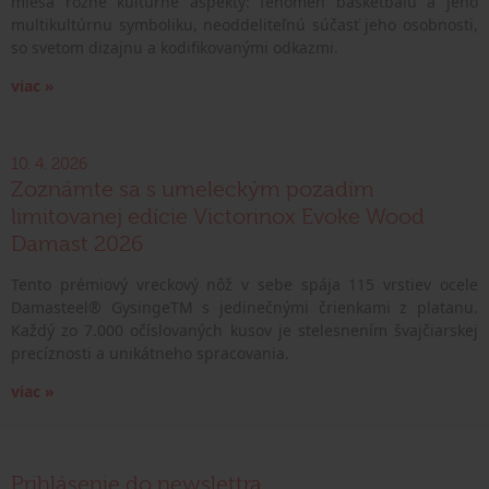
mieša rôzne kultúrne aspekty: fenomén basketbalu a jeho
multikultúrnu symboliku, neoddeliteľnú súčasť jeho osobnosti,
so svetom dizajnu a kodifikovanými odkazmi.
viac »
10. 4. 2026
Zoznámte sa s umeleckým pozadím
limitovanej edície Victorinox Evoke Wood
Damast 2026
Tento prémiový vreckový nôž v sebe spája 115 vrstiev ocele
Damasteel® GysingeTM s jedinečnými črienkami z platanu.
Každý zo 7.000 očíslovaných kusov je stelesnením švajčiarskej
precíznosti a unikátneho spracovania.
viac »
Prihlásenie do newslettra