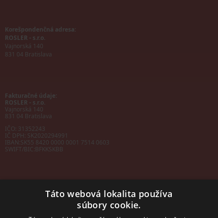
Korešpondenčná adresa:
ROSLER - s.r.o.
Vajnorská 140
831 04 Bratislava
Fakturačné údaje:
ROSLER - s.r.o.
Vajnorská 140
831 04 Bratislava
IČO: 31352243
IČ DPH: SK2020294991
IBAN:
SK55 8420 0000 0001 7514 0603
SWIFT/BIC:
BFKKSKBB
Táto webová lokalita používa
súbory cookie.
Sales manager
mobil: +421 901 728 409