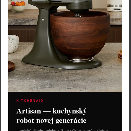
KITCHENAID
Artisan — kuchynský
robot novej generácie
Ikonický dizajn, miska 4,8 l a výkon, ktorý zvládne