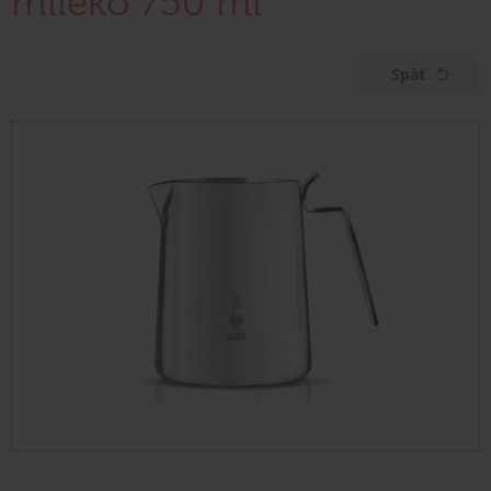
mlieko 750 ml
Späť