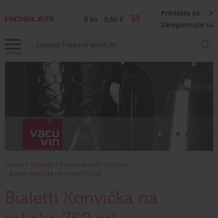
Prihláste sa
0 ks
0,00 €
Zaregistrujte sa
Domov
Produkty
Tipy na darček
Kávičkár
Bialetti Konvička na mlieko 750 ml
Bialetti Konvička na