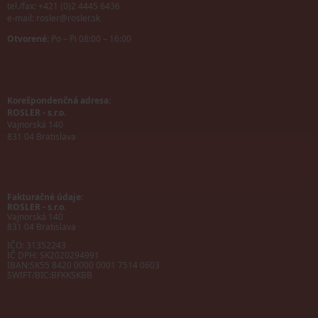
tel./fax: +421 (0)2 4445 6436
e-mail:
rosler@rosler.sk
Otvorené:
Po – Pi 08:00 – 16:00
Korešpondenčná adresa:
ROSLER - s.r.o.
Vajnorská 140
831 04 Bratislava
Fakturačné údaje:
ROSLER - s.r.o.
Vajnorská 140
831 04 Bratislava
IČO: 31352243
IČ DPH: SK2020294991
IBAN:
SK55 8420 0000 0001 7514 0603
SWIFT/BIC:
BFKKSKBB