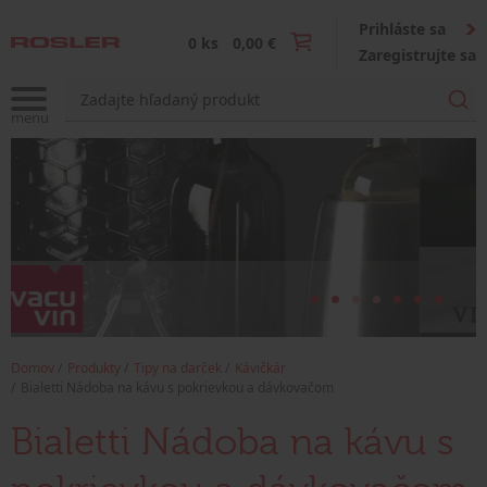
Prihláste sa
0 ks
0,00 €
Zaregistrujte sa
Domov
Produkty
Tipy na darček
Kávičkár
Bialetti Nádoba na kávu s pokrievkou a dávkovačom
Bialetti Nádoba na kávu s