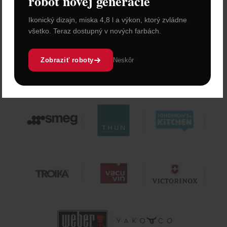
robot novej generácie
Ikonický dizajn, miska 4,8 l a výkon, ktorý zvládne
všetko. Teraz dostupný v nových farbách.
Zobraziť roboty
Neskôr