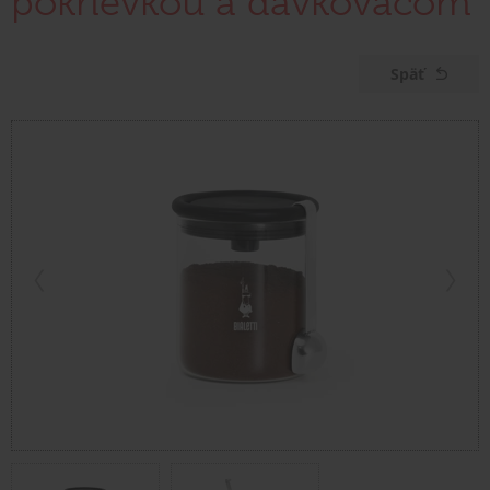
pokrievkou a dávkovačom
Späť