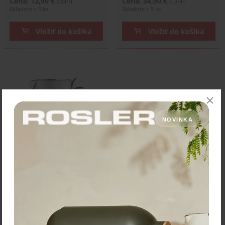
Cena: 12,90 €
Cena: 34,90 €
s DPH
s DPH
Skladom > 5 ks
Skladom > 5 ks
Vložiť do košíka
Vložiť do košíka
NOVINKA
Bialetti Konvička na mlieko
750 ml
Cena: 19,40 €
s DPH
Skladom > 5 ks