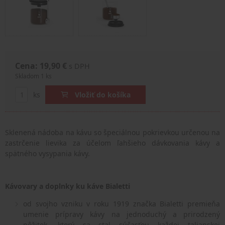
Cena: 19,90 €
s DPH
Skladom 1 ks
ks
Vložiť do košíka
Sklenená nádoba na kávu so špeciálnou pokrievkou určenou na
zastrčenie lievika za účelom ľahšieho dávkovania kávy a
spätného vysypania kávy.
Kávovary a doplnky ku káve Bialetti
od svojho vzniku v roku 1919 značka Bialetti premieňa
umenie prípravy kávy na jednoduchý a prirodzený
pôžitok, ktorý sa stal súčasťou každej talianskej