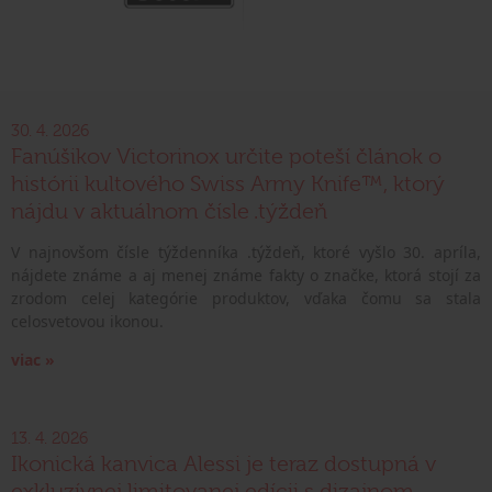
30. 4. 2026
Fanúšikov Victorinox určite poteší článok o
histórii kultového Swiss Army Knife™, ktorý
nájdu v aktuálnom čísle .týždeň
V najnovšom čísle týždenníka .týždeň, ktoré vyšlo 30. apríla,
nájdete známe a aj menej známe fakty o značke, ktorá stojí za
zrodom celej kategórie produktov, vďaka čomu sa stala
celosvetovou ikonou.
viac »
13. 4. 2026
Ikonická kanvica Alessi je teraz dostupná v
exkluzívnej limitovanej edícii s dizajnom