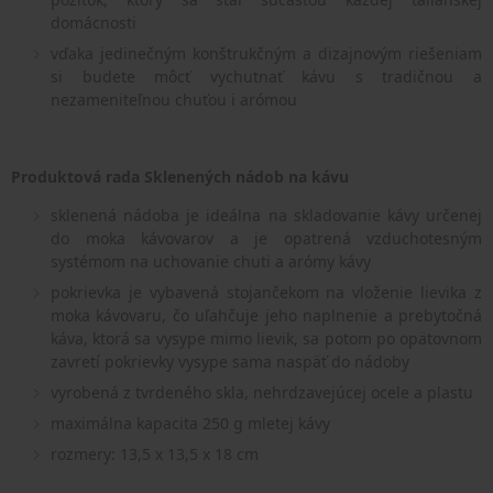
domácnosti
vďaka jedinečným konštrukčným a dizajnovým riešeniam
si budete môcť vychutnať kávu s tradičnou a
nezameniteľnou chuťou i arómou
Produktová rada Sklenených nádob na kávu
sklenená nádoba je ideálna na skladovanie kávy určenej
do moka kávovarov a je opatrená vzduchotesným
systémom na uchovanie chuti a arómy kávy
pokrievka je vybavená stojančekom na vloženie lievika z
moka kávovaru, čo uľahčuje jeho naplnenie a prebytočná
káva, ktorá sa vysype mimo lievik, sa potom po opätovnom
zavretí pokrievky vysype sama naspäť do nádoby
vyrobená z tvrdeného skla, nehrdzavejúcej ocele a plastu
maximálna kapacita 250 g mletej kávy
rozmery: 13,5 x 13,5 x 18 cm