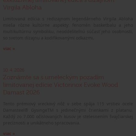
Virgila Abloha
Limitovaná edícia s redizajnom legendárneho Virgila Abloha
mieša rôzne kultúrne aspekty: fenomén basketbalu a jeho
multikultúrnu symboliku, neoddeliteľnú súčasť jeho osobnosti,
so svetom dizajnu a kodifikovanými odkazmi.
viac »
10. 4. 2026
Zoznámte sa s umeleckým pozadím
limitovanej edície Victorinox Evoke Wood
Damast 2026
Tento prémiový vreckový nôž v sebe spája 115 vrstiev ocele
Damasteel® GysingeTM s jedinečnými črienkami z platanu.
Každý zo 7.000 očíslovaných kusov je stelesnením švajčiarskej
precíznosti a unikátneho spracovania.
viac »