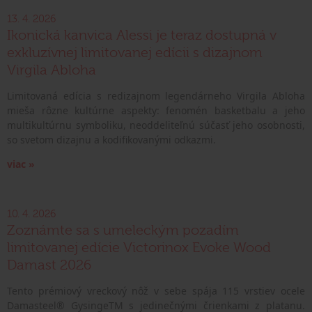
13. 4. 2026
Ikonická kanvica Alessi je teraz dostupná v
exkluzívnej limitovanej edícii s dizajnom
Virgila Abloha
Limitovaná edícia s redizajnom legendárneho Virgila Abloha
mieša rôzne kultúrne aspekty: fenomén basketbalu a jeho
multikultúrnu symboliku, neoddeliteľnú súčasť jeho osobnosti,
so svetom dizajnu a kodifikovanými odkazmi.
viac »
10. 4. 2026
Zoznámte sa s umeleckým pozadím
limitovanej edície Victorinox Evoke Wood
Damast 2026
Tento prémiový vreckový nôž v sebe spája 115 vrstiev ocele
Damasteel® GysingeTM s jedinečnými črienkami z platanu.