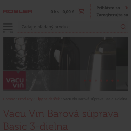
Prihláste sa
0 ks
0,00 €
Zaregistrujte sa
Domov
Produkty
Tipy na darček
Vacu Vin Barová súprava Basic 3-dielna
Vacu Vin Barová súprava
Basic 3-dielna