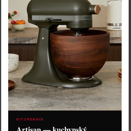
Cena: 23,99 €
s DPH
Skladom > 5 ks
Vložiť do košíka
KITCHENAID
Artisan — kuchynský