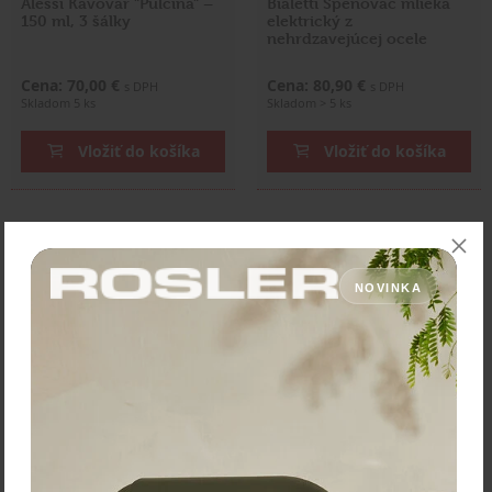
Alessi Kávovar "Pulcina" –
Bialetti Speňovač mlieka
150 ml, 3 šálky
elektrický z
nehrdzavejúcej ocele
Cena: 70,00 €
Cena: 80,90 €
s DPH
s DPH
Skladom 5 ks
Skladom > 5 ks
Vložiť do košíka
Vložiť do košíka
NOVINKA
Vacu Vin Barová súprava
Basic 3-dielna