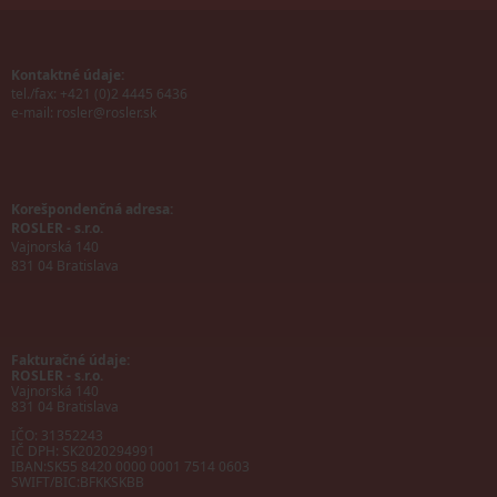
Kontaktné údaje:
tel./fax: +421 (0)2 4445 6436
e-mail:
rosler@rosler.sk
Korešpondenčná adresa:
ROSLER - s.r.o.
Vajnorská 140
831 04 Bratislava
Fakturačné údaje:
ROSLER - s.r.o.
Vajnorská 140
831 04 Bratislava
IČO: 31352243
IČ DPH: SK2020294991
IBAN:
SK55 8420 0000 0001 7514 0603
SWIFT/BIC:
BFKKSKBB