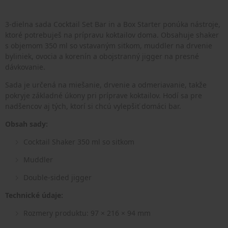
3-dielna sada Cocktail Set Bar in a Box Starter ponúka nástroje,
ktoré potrebuješ na prípravu koktailov doma. Obsahuje shaker
s objemom 350 ml so vstavaným sitkom, muddler na drvenie
byliniek, ovocia a korenín a obojstranný jigger na presné
dávkovanie.
Sada je určená na miešanie, drvenie a odmeriavanie, takže
pokryje základné úkony pri príprave koktailov. Hodí sa pre
nadšencov aj tých, ktorí si chcú vylepšiť domáci bar.
Obsah sady:
Cocktail Shaker 350 ml so sitkom
Muddler
Double-sided jigger
Technické údaje:
Rozmery produktu: 97 × 216 × 94 mm