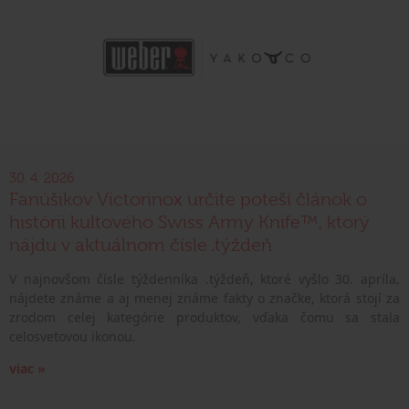
30. 4. 2026
Fanúšikov Victorinox určite poteší článok o
histórii kultového Swiss Army Knife™, ktorý
nájdu v aktuálnom čísle .týždeň
V najnovšom čísle týždenníka .týždeň, ktoré vyšlo 30. apríla,
nájdete známe a aj menej známe fakty o značke, ktorá stojí za
zrodom celej kategórie produktov, vďaka čomu sa stala
celosvetovou ikonou.
viac »