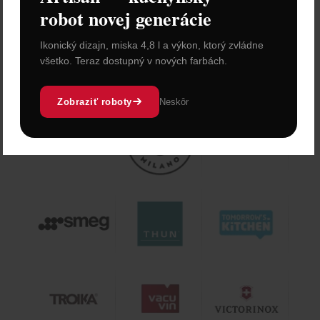
robot novej generácie
Ikonický dizajn, miska 4,8 l a výkon, ktorý zvládne
všetko. Teraz dostupný v nových farbách.
Zobraziť roboty
Neskôr