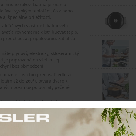
po mnoho rokov. Liatina je známa
olávať vysokým teplotám, čo z neho
aj špeciálne príležitosti.
z kľúčových vlastností liatinového
iavať a rovnomerne distribuovať teplo.
a predchádzať pripaľovaniu, zatiaľ čo
.
máte plynový, elektrický, sklokeramický
d je pripravená na všetko. Jej
kuchyni bez obmedzení.
môžete s istotou prenášať jedlo zo
lotám až do 260°C otvára dvere k
kaných pokrmov po pomaly pečené
itchenAid nie je len funkčný nástroj,
jedálenský stôl. Jeho sofistikovaný
toré sú pre značku KitchenAid typické.
Cena: 189,90 €
s
kou je investíciou do kvality, odolnosti
Skladom 2 ks
arenia s riadom, ktorý spája tradíciu s