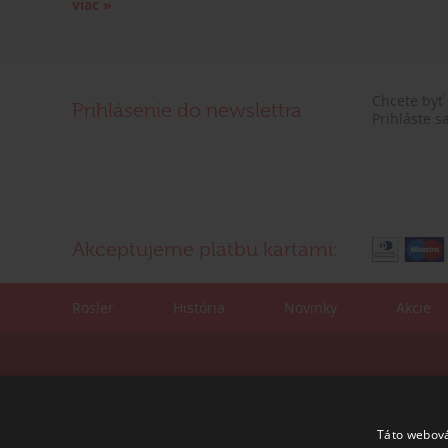
viac »
Chcete byť
Prihlásenie do newslettra
Prihláste s
Akceptujeme platbu kartami:
Rosler
História
Novinky
Akcie
Kontaktné údaje:
Korešpondenčná adre
tel./fax: +421 (0)2 4445 6436
ROSLER - s.r.o.
e-mail:
rosler@rosler.sk
Vajnorská 140
Táto webová
831 04 Bratislava