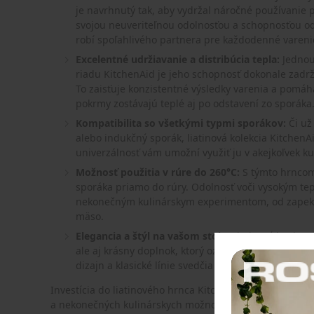
je navrhnutý tak, aby vydržal náročné používanie 
svojou neuveriteľnou odolnosťou a schopnosťou od
robí spoľahlivého partnera pre každodenné varenie 
Excelentné udržiavanie a distribúcia tepla:
Jednou 
riadu KitchenAid je jeho schopnosť dokonale zadrž
To zaisťuje konzistentné výsledky varenia a pomáh
pokrmy zostávajú teplé aj po odstavení zo sporáka
Kompatibilita so všetkými typmi sporákov:
Či už 
alebo indukčný sporák, liatinová kolekcia KitchenAi
univerzálnosť vám umožní využiť ju v akejkoľvek 
Možnosť použitia v rúre do 260°C:
S týmto hrncom 
sporáka priamo do rúry. Odolnosť voči vysokým tep
nekonečným kulinárskym experimentom, od zape
mäso.
Elegancia a štýl na vašom stole:
Liatinový hrniec K
ale aj krásny doplnok, ktorý ozdobí vašu kuchyňu a 
dizajn a klasické línie svedčia o kvalite a vkuse, k
Investícia do liatinového hrnca KitchenAid 3,3 L s pokriev
a nekonečných kulinárskych možností. Objavte radosť z v