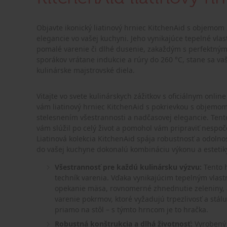
Objavte ikonický liatinový hrniec KitchenAid s objemom 
elegancie vo vašej kuchyni. Jeho vynikajúce tepelné vla
pomalé varenie či dlhé dusenie, zakaždým s perfektným
sporákov vrátane indukcie a rúry do 260 °C, stane sa 
kulinárske majstrovské diela.
Vitajte vo svete kulinárskych zážitkov s oficiálnym onl
vám liatinový hrniec KitchenAid s pokrievkou s objemom 3
stelesnením všestrannosti a nadčasovej elegancie. Tento
vám slúžil po celý život a pomohol vám pripraviť nespo
Liatinová kolekcia KitchenAid spája robustnosť a odolno
do vašej kuchyne dokonalú kombináciu výkonu a estetik
Všestrannosť pre každú kulinársku výzvu:
Tento h
techník varenia. Vďaka vynikajúcim tepelným vlast
opekanie mäsa, rovnomerné zhnednutie zeleniny, 
varenie pokrmov, ktoré vyžadujú trpezlivosť a stál
priamo na stôl – s týmto hrncom je to hračka.
Robustná konštrukcia a dlhá životnosť:
Vyrobený z