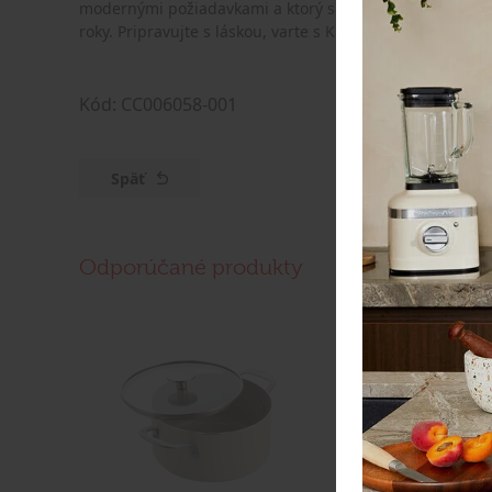
modernými požiadavkami a ktorý sa stane neoddeliteľn
roky. Pripravujte s láskou, varte s KitchenAid!
Kód: CC006058-001
Späť
Odporúčané produkty