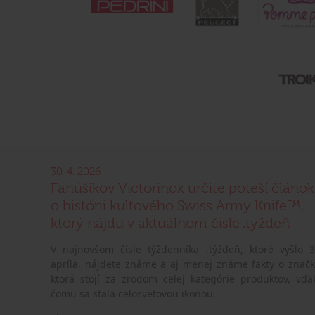
30. 4. 2026
Fanúšikov Victorinox určite poteší článok
o histórii kultového Swiss Army Knife™,
ktorý nájdu v aktuálnom čísle .týždeň
V najnovšom čísle týždenníka .týždeň, ktoré vyšlo 3
apríla, nájdete známe a aj menej známe fakty o značk
ktorá stojí za zrodom celej kategórie produktov, vďa
čomu sa stala celosvetovou ikonou.