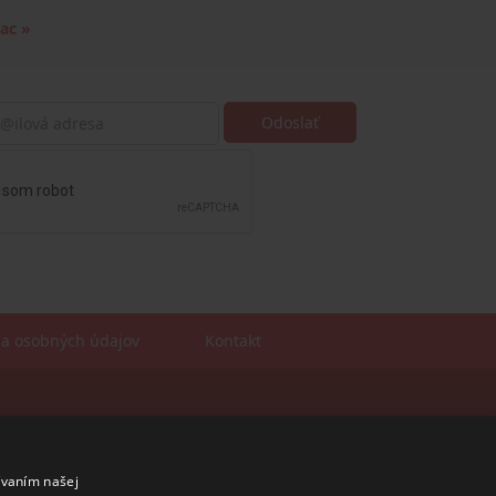
iac »
a osobných údajov
Kontakt
Sales manager
mobil: +421 901 728 409
e-mail:
sales@rosler.sk
ívaním našej
Regionálni zástupcovia