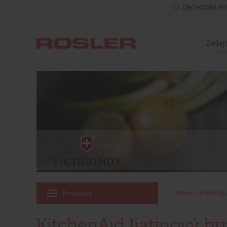
OBCHODNÉ PO
Produkty
Domov
Produkty
KitchenAid liatinový hr