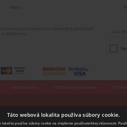
viac »
v
 informovaný o novinkách a výhodných ponukách?
a k odoberaniu
Na stiahnutie
Obchodné podmienky
Ochran
Fakturačné údaje:
sa:
Táto webová lokalita používa súbory cookie.
ROSLER - s.r.o.
Vajnorská 140
831 04 Bratislava
 lokalita používa súbory cookie na zlepšenie používateľskej skúsenosti. Použ