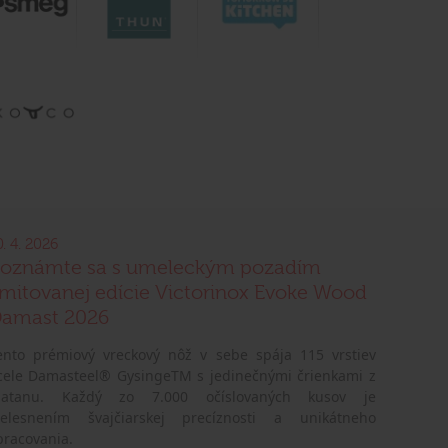
0. 4. 2026
oznámte sa s umeleckým pozadím
imitovanej edície Victorinox Evoke Wood
amast 2026
ento prémiový vreckový nôž v sebe spája 115 vrstiev
cele Damasteel® GysingeTM s jedinečnými črienkami z
latanu. Každý zo 7.000 očíslovaných kusov je
telesnením švajčiarskej precíznosti a unikátneho
pracovania.