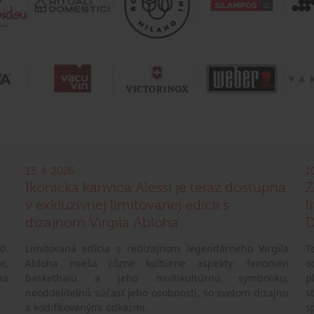
13. 4. 2026
1
Ikonická kanvica Alessi je teraz dostupná
Z
v exkluzívnej limitovanej edícii s
l
dizajnom Virgila Abloha
D
0.
Limitovaná edícia s redizajnom legendárneho Virgila
T
e,
Abloha mieša rôzne kultúrne aspekty: fenomén
o
ka
basketbalu a jeho multikultúrnu symboliku,
p
neoddeliteľnú súčasť jeho osobnosti, so svetom dizajnu
s
a kodifikovanými odkazmi.
s