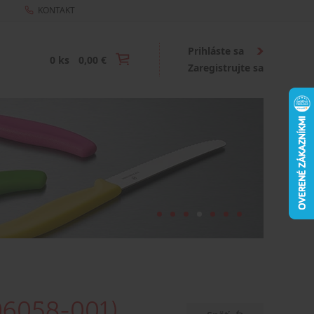
KONTAKT
Prihláste sa
0 ks
0,00 €
Zaregistrujte sa
006058-001)