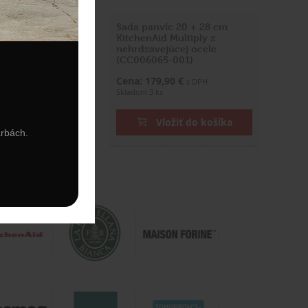
ca 28 cm
Sada panvíc 20 + 28 cm
Classic z
KitchenAid Multiply z
liníka
nehrdzavejúcej ocele
-001)
(CC006065-001)
0 €
Cena: 179,90 €
s DPH
s DPH
Skladom 3 ks
ožiť do košíka
Vložiť do košíka
arbách.