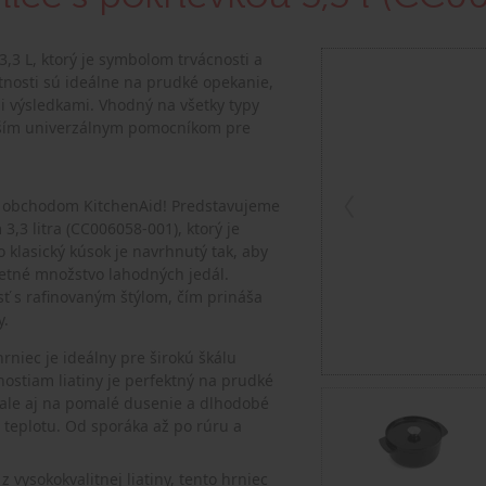
3,3 L, ktorý je symbolom trvácnosti a
stnosti sú ideálne na prudké opekanie,
i výsledkami. Vhodný na všetky typy
vaším univerzálnym pomocníkom pre
ine obchodom KitchenAid! Predstavujeme
,3 litra (CC006058-001), ktorý je
 klasický kúsok je navrhnutý tak, aby
četné množstvo lahodných jedál.
sť s rafinovaným štýlom, čím prináša
y.
rniec je ideálny pre širokú škálu
nostiam liatiny je perfektný na prudké
ale aj na pomalé dusenie a dlhodobé
u teplotu. Od sporáka až po rúru a
 vysokokvalitnej liatiny, tento hrniec