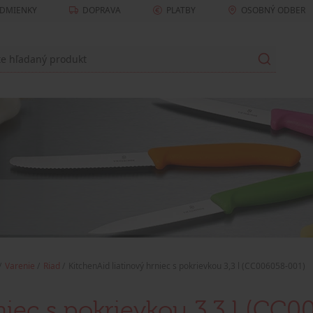
DMIENKY
DOPRAVA
PLATBY
OSOBNÝ ODBER
Varenie
Riad
KitchenAid liatinový hrniec s pokrievkou 3,3 l (CC006058-001)
niec s pokrievkou 3,3 l (CC