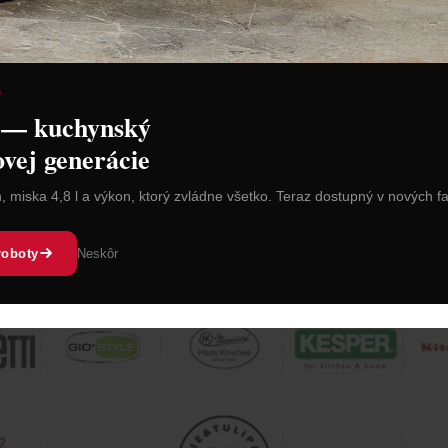
nca
Tomorrow´s Kitchen Lúpač
Rose&Tulip
r "Bosco" –
na citrusy
súprava "Vi
24-dielna
2,60 €
78,90 €
Zľava:
-30 %
Zľava:
-40 
D
 — kuchynský
Cena: 1,82 €
Cena: 47,34 
s DPH
Do 14 dní
Skladom > 5 ks
ovej generácie
 košíka
Vložiť do košíka
Vl
n, miska 4,8 l a výkon, ktorý zvládne všetko. Teraz dostupný v nových f
roboty
Neskôr