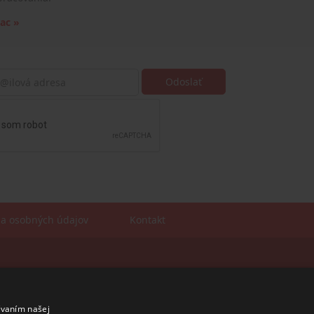
iac »
a osobných údajov
Kontakt
Sales manager
mobil: +421 901 728 409
e-mail:
sales@rosler.sk
ívaním našej