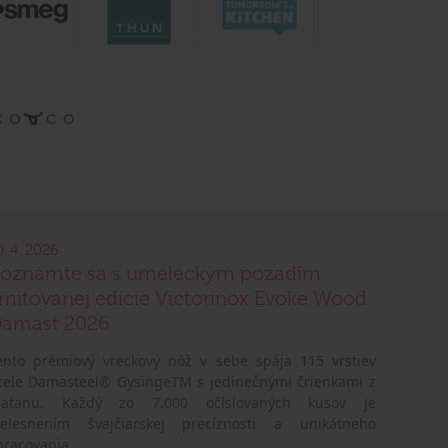
0. 4. 2026
oznámte sa s umeleckým pozadím
imitovanej edície Victorinox Evoke Wood
amast 2026
ento prémiový vreckový nôž v sebe spája 115 vrstiev
cele Damasteel® GysingeTM s jedinečnými črienkami z
latanu. Každý zo 7.000 očíslovaných kusov je
telesnením švajčiarskej precíznosti a unikátneho
pracovania.