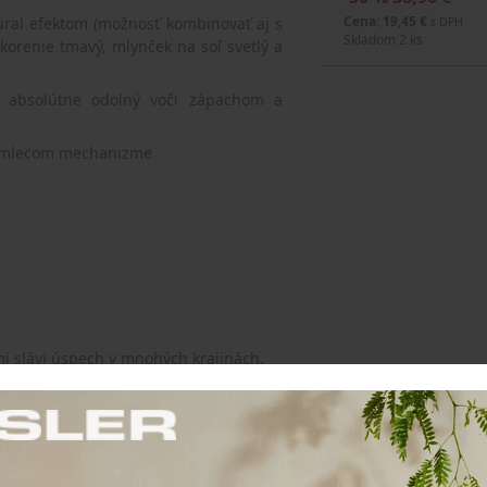
Cena: 19,45 €
ural efektom (možnosť kombinovať aj s
s DPH
Skladom 2 ks
orenie tmavý, mlynček na soľ svetlý a
 absolútne odolný voči zápachom a
na mlecom mechanizme
i slávi úspech v mnohých krajinách.
poločnosť sa zaoberá predovšetkým
j.
a AdHoc veľmi kvalitné produkty, ktoré
etky výrobky spoločnosti AdHoc je