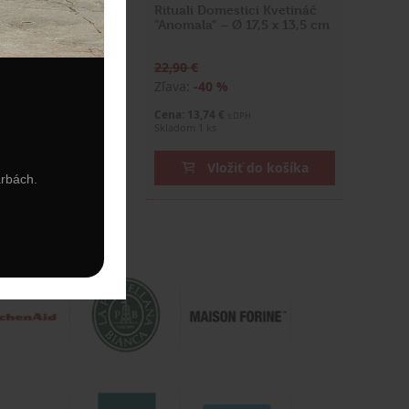
ani Príborová
Rituali Domestici Kvetináč
ntage Linea" –
"Anomala" – Ø 17,5 x 13,5 cm
22,90 €
%
Zľava:
-40 %
€
Cena: 13,74 €
s DPH
s DPH
Skladom 1 ks
ožiť do košíka
Vložiť do košíka
arbách.