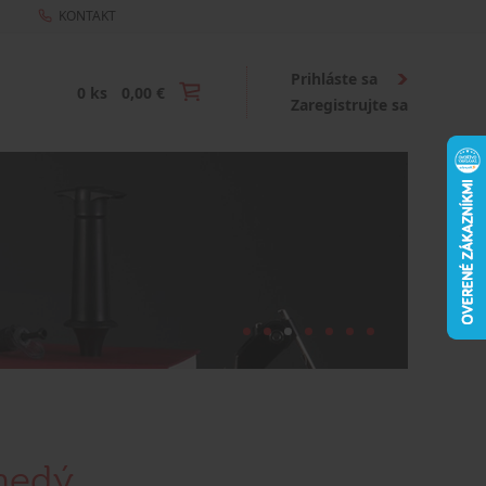
KONTAKT
Prihláste sa
0 ks
0,00 €
Zaregistrujte sa
nedý