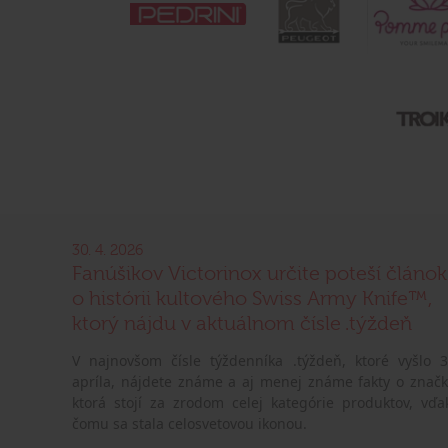
30. 4. 2026
Fanúšikov Victorinox určite poteší článok
o histórii kultového Swiss Army Knife™,
ktorý nájdu v aktuálnom čísle .týždeň
V najnovšom čísle týždenníka .týždeň, ktoré vyšlo 3
apríla, nájdete známe a aj menej známe fakty o značk
ktorá stojí za zrodom celej kategórie produktov, vďa
čomu sa stala celosvetovou ikonou.