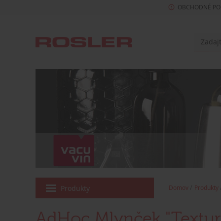
OBCHODNÉ PO
Produkty
Domov
Produkty
AdHoc Mlynček "Textur