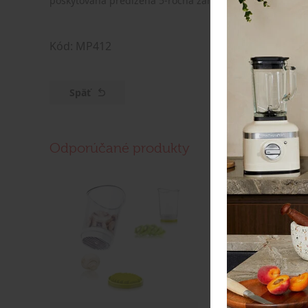
poskytovaná predĺžená 5-ročná záruka.
Kód: MP412
Späť
Odporúčané produkty