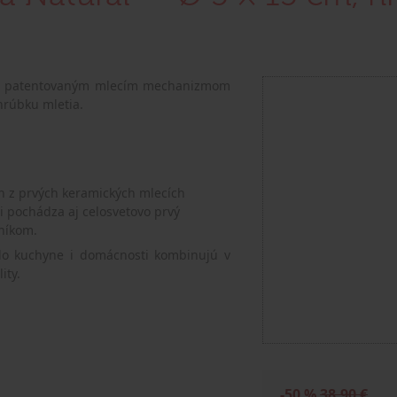
ch, patentovaným mlecím mechanizmom
hrúbku mletia.
n z prvých keramických mlecích
i pochádza aj celosvetovo prvý
níkom.
 do kuchyne i domácnosti kombinujú v
ity.
-50 %
38,90 €