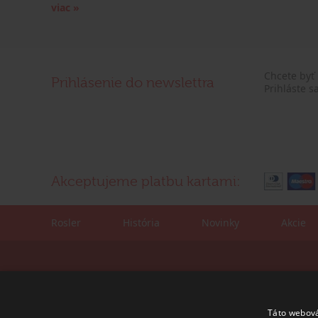
viac »
Chcete byť
Prihlásenie do newslettra
Prihláste s
Akceptujeme platbu kartami:
Rosler
História
Novinky
Akcie
Kontaktné údaje:
Korešpondenčná adre
tel./fax: +421 (0)2 4445 6436
ROSLER - s.r.o.
e-mail:
rosler@rosler.sk
Vajnorská 140
Táto webová