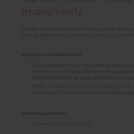
tmavý/svetlý
Mlynček na korenie alebo soľ z dreva v dvoch farbá
CeraCut, vďaka ktorému je možné jednoducho nastaviť 
Mlynčeky a koreničky AdHoc
AdHoc Germany v roku 1996 predstavil svetu jede
mechanizmov a z dielne tejto nemeckej spoločnost
elektrický mlynček s akrylovým priehľadným zásob
Všetky inovatívne produkty tejto značky určené
sebe najvyššie štandardy funkčnosti, estetiky a kval
Technické parametre:
rozmery mlynčeka 5 x 15 cm