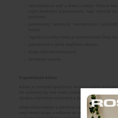
nehrdzavejúca oceľ a drevo s bielym Texture Nat
inými farebnými prevedeniami, napr. mlynček na k
podobne)
patentovaný keramický mechanizmus CeraCut®
korózii
regulácia hrúbky mletia prostredníctvom škály 
jednoduché a rýchle dopĺňanie obsahu
dizajn
Gabriele Kaltenbach
darčekové balenie
O spoločnosti AdHoc
AdHoc je nemecká spoločnosť, ktorá so svojimi produktm
Ich sortiment by sme mohli rozdeliť na dve polovice. S
výrobou mlynčekov na korenie a špeciálnych sitiek na ča
Vďaka skúsenostiam a pomerne úzkej špecializácii vyráb
majú skvelý dizajn a môžeme sa na ne spoľahnúť. Na vš