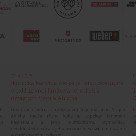
13. 4. 2026
1
Ikonická kanvica Alessi je teraz dostupná
Z
v exkluzívnej limitovanej edícii s
l
dizajnom Virgila Abloha
D
0.
Limitovaná edícia s redizajnom legendárneho Virgila
T
e,
Abloha mieša rôzne kultúrne aspekty: fenomén
o
ka
basketbalu a jeho multikultúrnu symboliku,
p
neoddeliteľnú súčasť jeho osobnosti, so svetom dizajnu
s
a kodifikovanými odkazmi.
s