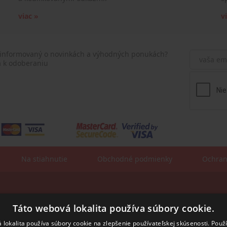
viac »
v
 informovaný o novinkách a výhodných ponukách?
a k odoberaniu
Na stiahnutie
Obchodné podmienky
Ochran
Fakturačné údaje:
sa:
Táto webová lokalita používa súbory cookie.
ROSLER - s.r.o.
Vajnorská 140
831 04 Bratislava
 lokalita používa súbory cookie na zlepšenie používateľskej skúsenosti. Použ