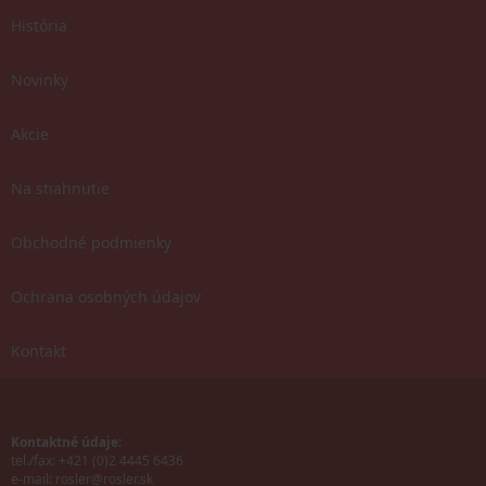
História
Novinky
Akcie
Na stiahnutie
Obchodné podmienky
Ochrana osobných údajov
Kontakt
Kontaktné údaje:
tel./fax: +421 (0)2 4445 6436
e-mail:
rosler@rosler.sk