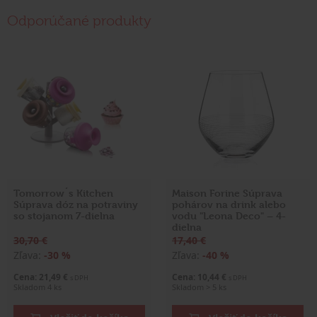
Odporúčané produkty
Tomorrow´s Kitchen
Maison Forine Súprava
Súprava dóz na potraviny
pohárov na drink alebo
so stojanom 7-dielna
vodu "Leona Deco" – 4-
dielna
30,70 €
17,40 €
Zľava:
-30 %
Zľava:
-40 %
Cena: 21,49 €
Cena: 10,44 €
s DPH
s DPH
Skladom 4 ks
Skladom > 5 ks