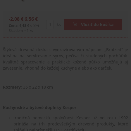
-2,08 €
6,56 €
ks
Vložiť do košíka
Cena: 4,48 €
s DPH
Skladom > 5 ks
Štýlová drevená doska s vygravírovaným nápisom „Brotzeit“ je
ideálna na servírovanie syrov, pečiva či studených pochúťok.
Kvalitné spracovanie a praktické kožené pútko umožňujú aj
zavesenie. Vhodná do každej kuchyne alebo ako darček.
Rozmery
: 35 x 22 x 18 cm
Kuchynské a bytové doplnky Kesper
tradičná nemecká spoločnosť Kesper už od roku 1902
prináša na trh predovšetkým drevené produkty, ktoré
spĺňajú najprísnejšiu FSC certifikáciu