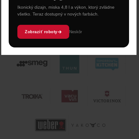
Ikonický dizajn, miska 4,8 l a výkon, ktorý zvládne
všetko. Teraz dostupný v nových farbách.
Zobraziť roboty
Neskôr