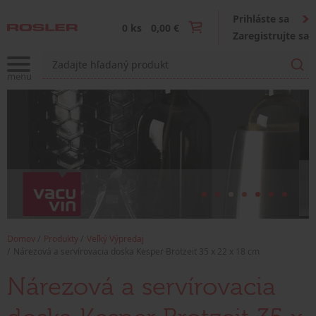
Prihláste sa
0 ks
0,00 €
Zaregistrujte sa
Domov
Produkty
Veľký Výpredaj
Nárezová a servírovacia doska Kesper Brotzeit 35 x 22 x 18 cm
Nárezová a servírovacia