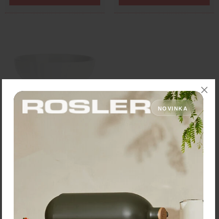
NOVINKA
La Porcellana Bianca Miska
na šalát "Pieve" – Ø 17 cm,
3-dielna súprava
32,70 €
Zľava:
-40 %
Cena: 19,62 €
s DPH
Skladom 3 ks
Vložiť do košíka