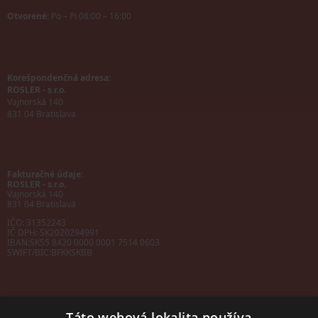
Otvorené:
Po – Pi 08:00 – 16:00
Korešpondenčná adresa:
ROSLER - s.r.o.
Vajnorská 140
831 04 Bratislava
Fakturačné údaje:
ROSLER - s.r.o.
Vajnorská 140
831 04 Bratislava
IČO: 31352243
IČ DPH: SK2020294991
IBAN:
SK55 8420 0000 0001 7514 0603
SWIFT/BIC:
BFKKSKBB
Táto webová lokalita používa