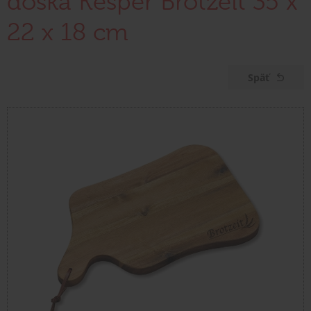
doska Kesper Brotzeit 35 x
22 x 18 cm
Späť