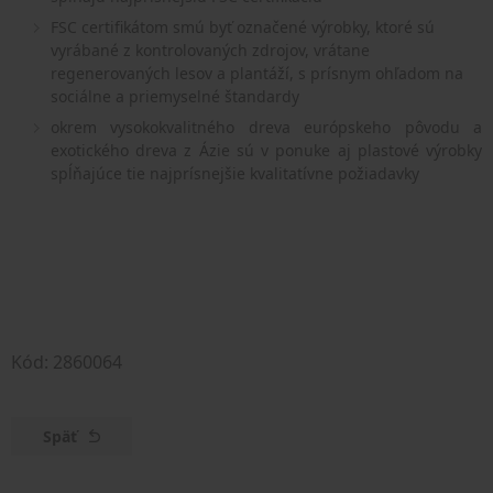
FSC certifikátom smú byť označené výrobky, ktoré sú
vyrábané z kontrolovaných zdrojov, vrátane
regenerovaných lesov a plantáží, s prísnym ohľadom na
sociálne a priemyselné štandardy
okrem vysokokvalitného dreva európskeho pôvodu a
exotického dreva z Ázie sú v ponuke aj plastové výrobky
spĺňajúce tie najprísnejšie kvalitatívne požiadavky
Kód: 2860064
Späť