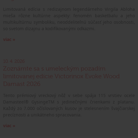
Limitovaná edícia s redizajnom legendárneho Virgila Abloha
mieša rôzne kultúrne aspekty: fenomén basketbalu a jeho
multikultúrnu symboliku, neoddeliteľnú súčasť jeho osobnosti,
so svetom dizajnu a kodifikovanými odkazmi.
viac »
10. 4. 2026
Zoznámte sa s umeleckým pozadím
limitovanej edície Victorinox Evoke Wood
Damast 2026
Tento prémiový vreckový nôž v sebe spája 115 vrstiev ocele
Damasteel® GysingeTM s jedinečnými črienkami z platanu.
Každý zo 7.000 očíslovaných kusov je stelesnením švajčiarskej
precíznosti a unikátneho spracovania.
viac »