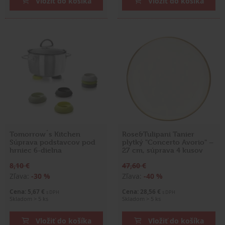
Vložiť do košíka
Vložiť do košíka
Tomorrow´s Kitchen
Rose&Tulipani Tanier
Súprava podstavcov pod
plytký "Concerto Avorio" –
hrniec 6-dielna
27 cm, súprava 4 kusov
8,10 €
47,60 €
Zľava:
-30 %
Zľava:
-40 %
Cena: 5,67 €
Cena: 28,56 €
s DPH
s DPH
Skladom > 5 ks
Skladom > 5 ks
Vložiť do košíka
Vložiť do košíka