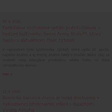
30. 4. 2026
Fanúšikov Victorinox určite poteší článok o
histórii kultového Swiss Army Knife™, ktorý
nájdu v aktuálnom čísle .týždeň
V najnovšom čísle týždenníka .týždeň, ktoré vyšlo 30. apríla,
nájdete známe a aj menej známe fakty o značke, ktorá stojí za
zrodom celej kategórie produktov, vďaka čomu sa stala
celosvetovou ikonou.
viac »
13. 4. 2026
Ikonická kanvica Alessi je teraz dostupná v
exkluzívnej limitovanej edícii s dizajnom
Virgila Abloha