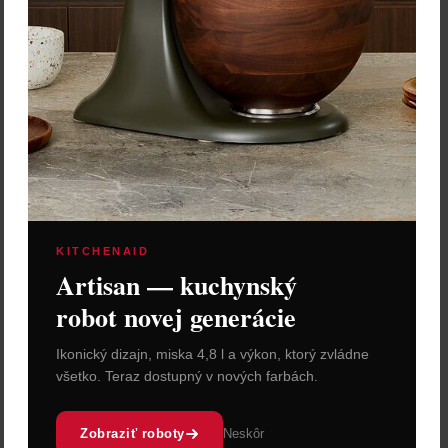
Silampos Súprava
silikónových úchytiek na
riad 2-dielna
6,10 €
Zľava:
-30 %
Cena: 4,27 €
s DPH
Do 14 dní
Vložiť do košíka
KITCHENAID
Artisan — kuchynský
robot novej generácie
Ikonický dizajn, miska 4,8 l a výkon, ktorý zvládne
všetko. Teraz dostupný v nových farbách.
Zobraziť roboty
Neskôr