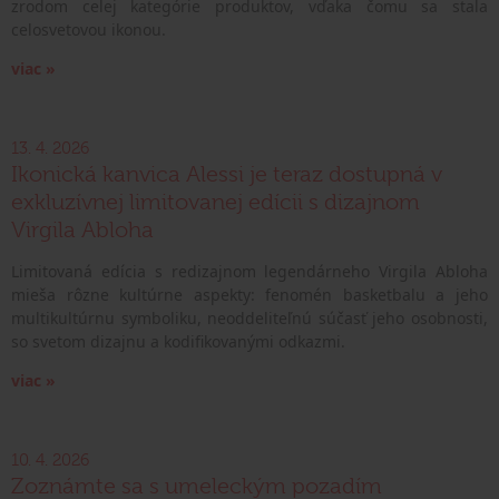
zrodom celej kategórie produktov, vďaka čomu sa stala
celosvetovou ikonou.
viac »
13. 4. 2026
Ikonická kanvica Alessi je teraz dostupná v
exkluzívnej limitovanej edícii s dizajnom
Virgila Abloha
Limitovaná edícia s redizajnom legendárneho Virgila Abloha
mieša rôzne kultúrne aspekty: fenomén basketbalu a jeho
multikultúrnu symboliku, neoddeliteľnú súčasť jeho osobnosti,
so svetom dizajnu a kodifikovanými odkazmi.
viac »
10. 4. 2026
Zoznámte sa s umeleckým pozadím