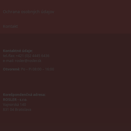
Ochrana osobných údajov
Kontakt
Kontaktné údaje:
tel./fax: +421 (0)2 4445 6436
e-mail:
rosler@rosler.sk
Otvorené:
Po – Pi 08:00 – 16:00
Korešpondenčná adresa:
ROSLER - s.r.o.
Vajnorská 140
831 04 Bratislava