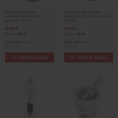
Silampos Panvica
Silampos Panvica na
vyprážacia "Venus"
palacinky "Venus" priemer
priemer 28 cm
24 cm
40,90 €
32,70 €
Zľava:
-30 %
Zľava:
-30 %
Cena: 28,63 €
Cena: 22,89 €
s DPH
s DPH
Do 14 dní
Do 14 dní
Vložiť do košíka
Vložiť do košíka