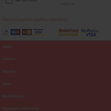
Akceptujeme platbu kartami:
Rosler
História
Novinky
Akcie
Na stiahnutie
Obchodné podmienky