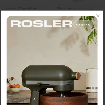
Peugeot Mlynček na
Silampos Kameninový
korenie so solničkou
mažiar s tĺčikom 10,5 x 10
"Pontarlier" 15 cm
cm
28,20 €
NOVINKA
Zľava:
-50 %
Cena: 20,40 €
s DPH
Cena: 14,10 €
s DPH
Do 14 dní
Momentálne nedostupné
Vložiť do košíka
Overiť dostupnosť