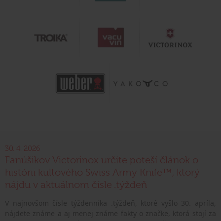
30. 4. 2026
Fanúšikov Victorinox určite poteší článok o
histórii kultového Swiss Army Knife™, ktorý
nájdu v aktuálnom čísle .týždeň
V najnovšom čísle týždenníka .týždeň, ktoré vyšlo 30. apríla,
nájdete známe a aj menej známe fakty o značke, ktorá stojí za