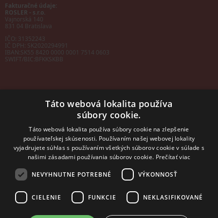
Fakturačné údaje:
ROSLER - s.r.o.
Vajnorská 140
831 04 Bratislava
IČO: 31352243
IČ DPH: SK2020294991
IBAN:
SK55 8420 0000 0001 7514 0603
SWIFT/BIC:
BFKKSKBB
Táto webová lokalita používa
súbory cookie.
Sales manager
mobil: +421 901 728 409
Táto webová lokalita používa súbory cookie na zlepšenie
e-mail:
sales@rosler.sk
používateľskej skúsenosti. Používaním našej webovej lokality
Regionálni zástupcovia
vyjadrujete súhlas s používaním všetkých súborov cookie v súlade s
Západ a stred:
+421 903 728 402
našimi zásadami používania súborov cookie.
Prečítať viac
+421 903 728 409
NEVYHNUTNE POTREBNÉ
VÝKONNOSŤ
Východ
mobil: +421 901 728 409
CIELENIE
FUNKCIE
NEKLASIFIKOVANÉ