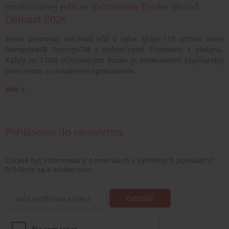
limitovanej edície Victorinox Evoke Wood
Damast 2026
Tento prémiový vreckový nôž v sebe spája 115 vrstiev ocele
Damasteel® GysingeTM s jedinečnými črienkami z platanu.
Každý zo 7.000 očíslovaných kusov je stelesnením švajčiarskej
precíznosti a unikátneho spracovania.
viac »
Prihlásenie do newslettra
Chcete byť informovaný o novinkách a výhodných ponukách?
Prihláste sa k odoberaniu