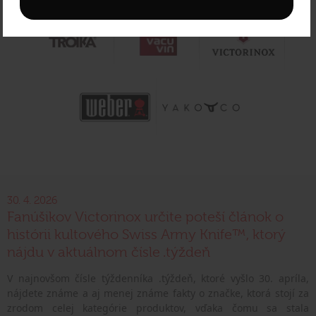
30. 4. 2026
Fanúšikov Victorinox určite poteší článok o
histórii kultového Swiss Army Knife™, ktorý
nájdu v aktuálnom čísle .týždeň
V najnovšom čísle týždenníka .týždeň, ktoré vyšlo 30. apríla,
nájdete známe a aj menej známe fakty o značke, ktorá stojí za
zrodom celej kategórie produktov, vďaka čomu sa stala