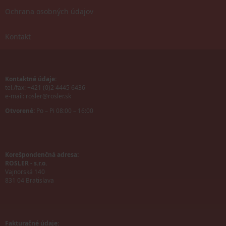
Ochrana osobných údajov
Kontakt
Kontaktné údaje:
tel./fax: +421 (0)2 4445 6436
e-mail:
rosler@rosler.sk
Otvorené:
Po – Pi 08:00 – 16:00
Korešpondenčná adresa:
ROSLER - s.r.o.
Vajnorská 140
831 04 Bratislava
Fakturačné údaje: