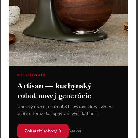
KITCHENAID
Artisan — kuchynský
robot novej generácie
Ikonický dizajn, miska 4,8 l a výkon, ktorý zvládne
všetko. Teraz dostupný v nových farbách.
Zobraziť roboty
Neskôr