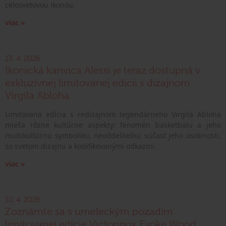
celosvetovou ikonou.
viac »
13. 4. 2026
Ikonická kanvica Alessi je teraz dostupná v
exkluzívnej limitovanej edícii s dizajnom
Virgila Abloha
Limitovaná edícia s redizajnom legendárneho Virgila Abloha
mieša rôzne kultúrne aspekty: fenomén basketbalu a jeho
multikultúrnu symboliku, neoddeliteľnú súčasť jeho osobnosti,
so svetom dizajnu a kodifikovanými odkazmi.
viac »
10. 4. 2026
Zoznámte sa s umeleckým pozadím
limitovanej edície Victorinox Evoke Wood