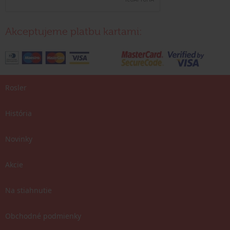
Akceptujeme platbu kartami:
Rosler
História
Novinky
Akcie
Na stiahnutie
Obchodné podmienky