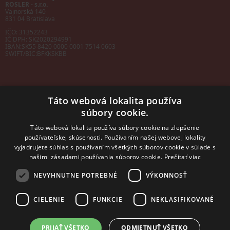
ROSLER - s.r.o.
Vajnorská 140
831 04 Bratislava
IČO: 31352243
IČ DPH: SK2020294991
IBAN:
SK55 8420 0000 0001 7514 0603
SWIFT/BIC:
BFKKSKBB
Táto webová lokalita používa
súbory cookie.
Sales manager
mobil: +421 901 728 409
Táto webová lokalita používa súbory cookie na zlepšenie
e-mail:
sales@rosler.sk
používateľskej skúsenosti. Používaním našej webovej lokality
Regionálni zástupcovia
vyjadrujete súhlas s používaním všetkých súborov cookie v súlade s
Západ a stred:
+421 903 728 402
našimi zásadami používania súborov cookie.
Prečítať viac
+421 903 728 409
NEVYHNUTNE POTREBNÉ
VÝKONNOSŤ
Východ
mobil: +421 901 728 409
CIELENIE
FUNKCIE
NEKLASIFIKOVANÉ
PRIJAŤ VŠETKO
ODMIETNUŤ VŠETKO
2014 - 2026 © ROSLER s.r.o.