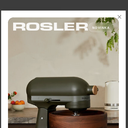
Vacu Vin Štvoritá barová
odmerka
NOVINKA
Cena: 5,10 €
s DPH
Skladom 3 ks
Vložiť do košíka