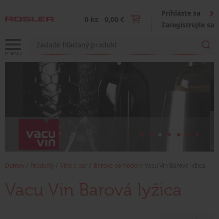
Prihláste sa
0 ks
0,00 €
Zaregistrujte sa
Domov
Produkty
Víno a bar
Barové pomôcky
Vacu Vin Barová lyžica
Vacu Vin Barová lyžica