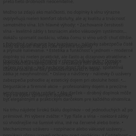
preto tieto drobnosti neoceniteľné.
Možno sa zdajú ako maličkosti, no doplnky k vínu výrazne
ovplyvňujú nielen komfort obsluhy, ale aj kvalitu a trvácnosť
samotného vína. Ich hlavné výhody: • Zachovanie čerstvosti
vína – kvalitné zátky s tesniacim alebo vákuovým systémom
dokážu spomaliť oxidáciu, vďaka čomu si víno udrží chuť dlhšie.
• Pohodlné nalievanie bez kvapkania – nálievky zabezpečia čisté
Kedy sa oplatí mať po ruke správne doplnky
a plynulé nalievanie. • Estetika a funkčnosť v jednom – moderné
doplnky sú nielen praktické, ale často aj dizajnovo atraktívne. •
Doplnky k vínu sú užitočné v rôznych situáciách: • Domáce
Jednoduchšia manipulácia – orezávače fólií alebo vývrtky
večery pri víne – keď nechcete dopiť fľašu naraz, spoľahlivá
uľahčia otváranie bez poškodenia korku či fľaše.
zátka je nevyhnutnosť. • Oslavy a návštevy – nálievky či uzávery
zabezpečia pohodlie aj estetický dojem pri obsluhe hostí. •
Degustácie a firemné akcie – profesionálny dojem a precízne
servírovanie robia rozdiel. • Ako darček – drobný doplnok môže
Tipy na výber správnych doplnkov
byť elegantným a praktickým darčekom pre každého vínomilca.
Na trhu nájdete širokú škálu doplnkov – od jednoduchých až po
prémiové. Pri výbere zvážte: • Typ fľaše a vína – niektoré zátky
sú vhodnejšie na šumivé vína, iné na červené alebo biele. •
Mechanizmus uzáveru – rozpínacie alebo vákuové uzávery
ponúkajú rôznu úroveň ochrany pred oxidáciou. • Čistiteľnosť –