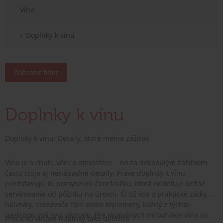
Víno
Doplnky k vínu
Zobraziť filter
Doplnky k vínu
Doplnky k vínu: Detaily, ktoré menia zážitok
Víno je o chuti, vôni a atmosfére – no za dokonalým zážitkom
často stoja aj nenápadné detaily. Práve doplnky k vínu
predstavujú tú pomyselnú čerešničku, ktorá oddeľuje bežné
servírovanie od pôžitku na úrovni. Či už ide o praktické zátky,
nálievky, orezávače fólií alebo teplomery, každý z týchto
nástrojov má svoj význam. Pre skutočných milovníkov vína sú
Prečo sú vínové doplnky také dôležité