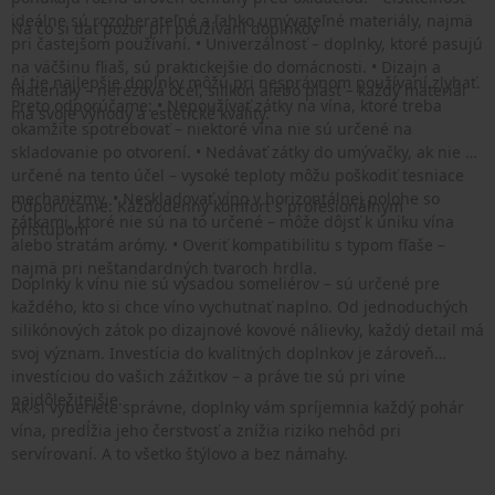
ideálne sú rozoberateľné a ľahko umývateľné materiály, najmä
Na čo si dať pozor pri používaní doplnkov
pri častejšom používaní. • Univerzálnosť – doplnky, ktoré pasujú
na väčšinu fliaš, sú praktickejšie do domácnosti. • Dizajn a
Aj tie najlepšie doplnky môžu pri nesprávnom používaní zlyhať.
materiály – nerezová oceľ, silikón alebo plast – každý materiál
Preto odporúčame: • Nepoužívať zátky na vína, ktoré treba
má svoje výhody a estetické kvality.
okamžite spotrebovať – niektoré vína nie sú určené na
skladovanie po otvorení. • Nedávať zátky do umývačky, ak nie sú
určené na tento účel – vysoké teploty môžu poškodiť tesniace
mechanizmy. • Neskladovať víno v horizontálnej polohe so
Odporúčanie: Každodenný komfort s profesionálnym
zátkami, ktoré nie sú na to určené – môže dôjsť k úniku vína
prístupom
alebo stratám arómy. • Overiť kompatibilitu s typom fľaše –
najmä pri neštandardných tvaroch hrdla.
Doplnky k vínu nie sú výsadou someliérov – sú určené pre
každého, kto si chce víno vychutnať naplno. Od jednoduchých
silikónových zátok po dizajnové kovové nálievky, každý detail má
svoj význam. Investícia do kvalitných doplnkov je zároveň
investíciou do vašich zážitkov – a práve tie sú pri víne
najdôležitejšie.
Ak si vyberiete správne, doplnky vám spríjemnia každý pohár
vína, predĺžia jeho čerstvosť a znížia riziko nehôd pri
servírovaní. A to všetko štýlovo a bez námahy.