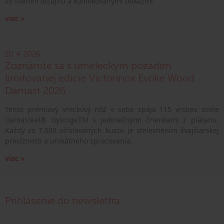
so svetom dizajnu a kodifikovanými odkazmi.
viac »
10. 4. 2026
Zoznámte sa s umeleckým pozadím
limitovanej edície Victorinox Evoke Wood
Damast 2026
Tento prémiový vreckový nôž v sebe spája 115 vrstiev ocele
Damasteel® GysingeTM s jedinečnými črienkami z platanu.
Každý zo 7.000 očíslovaných kusov je stelesnením švajčiarskej
precíznosti a unikátneho spracovania.
viac »
Prihlásenie do newslettra