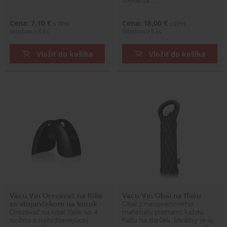
stekania …
Cena: 7,10 €
Cena: 18,00 €
s DPH
s DPH
Skladom > 5 ks
Skladom > 5 ks
Vložiť do košíka
Vložiť do košíka
Vacu Vin Orezávač na fólie
Vacu Vin Obal na fľašu
so stojančekom na korok
Obal z neoprénového
Orezávač na obal fľaše so 4
materiálu premení každú
nožmi z nehrdzavejúcej
fľašu na darček. Ideálny je aj