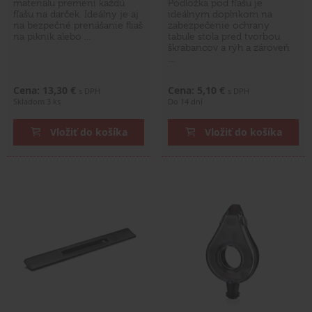
materiálu premení každú
Podložka pod fľašu je
fľašu na darček. Ideálny je aj
ideálnym doplnkom na
na bezpečné prenášanie fliaš
zabezpečenie ochrany
na piknik alebo …
tabule stola pred tvorbou
škrabancov a rýh a zároveň
…
Cena: 13,30 €
Cena: 5,10 €
s DPH
s DPH
Skladom 3 ks
Do 14 dní
Vložiť do košíka
Vložiť do košíka