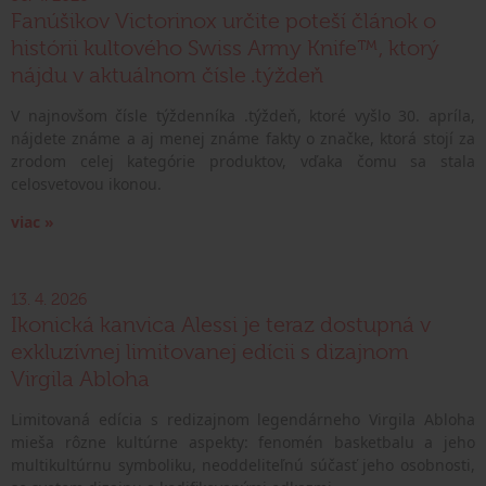
Fanúšikov Victorinox určite poteší článok o
histórii kultového Swiss Army Knife™, ktorý
nájdu v aktuálnom čísle .týždeň
V najnovšom čísle týždenníka .týždeň, ktoré vyšlo 30. apríla,
nájdete známe a aj menej známe fakty o značke, ktorá stojí za
zrodom celej kategórie produktov, vďaka čomu sa stala
celosvetovou ikonou.
viac »
13. 4. 2026
Ikonická kanvica Alessi je teraz dostupná v
exkluzívnej limitovanej edícii s dizajnom
Virgila Abloha
Limitovaná edícia s redizajnom legendárneho Virgila Abloha
mieša rôzne kultúrne aspekty: fenomén basketbalu a jeho
multikultúrnu symboliku, neoddeliteľnú súčasť jeho osobnosti,