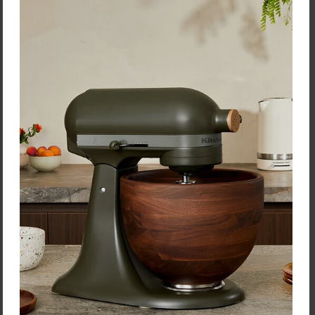
Vacu Vin Súprava nálievok
Vacu Vin Súprava zátok na
na víno 2-dielna
fľašu 2-dielna s otvorom
Nálievky na víno umožňujú
Praktické zátky na víno s
pohodlné nalievanie bez
možnosťou umiestnenia
kvapkania na obrus či dosku
korku, ktoré vzduchotesne
stola a zachytené kvapky
uzatvoria vínovú fľašu.
vracajú vďaka …
Cena: 7,10 €
Cena: 5,10 €
s DPH
s DPH
Skladom > 5 ks
Do 14 dní
Vložiť do košíka
Vložiť do košíka