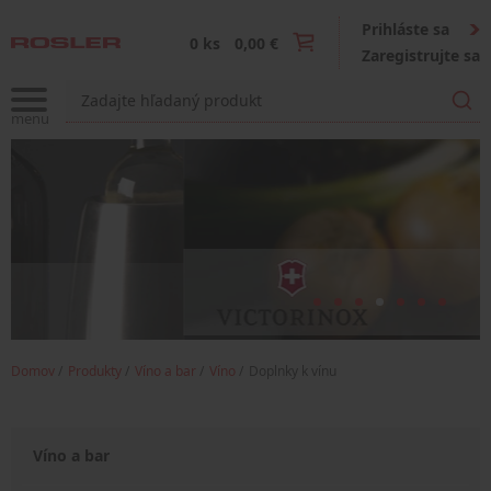
Prihláste sa
0 ks
0,00 €
Zaregistrujte sa
Domov
Produkty
Víno a bar
Víno
Doplnky k vínu
Víno a bar