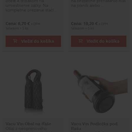
ocele a držiakom na
na bezpečné prenášanie fliaš
umiestnenie zátky. Na
na piknik alebo …
kompletné orezanie stačí …
Cena: 6,70 €
Cena: 10,20 €
s DPH
s DPH
Skladom > 5 ks
Skladom > 5 ks
Vložiť do košíka
Vložiť do košíka
Vacu Vin Obal na fľaše
Vacu Vin Podložka pod
fľašu
Obal z neoprénového