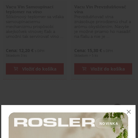
Vacu Vin Samoupínací
Vacu Vin Prevzdušňovač
teplomer na víno
vína
Silikónový teplomer sa vďaka
Prevzdušňovač vína
samoupínaciemu
znásobuje prirodzenú chuť a
mechanizmu prispôsobí
arómu okysličením. Navyše
akejkoľvek vínovej fľaši a
je možné priamo ho nasadiť
umožní tak servírovať víno …
na fľašu a nie je …
Cena: 12,20 €
Cena: 15,30 €
s DPH
s DPH
Skladom 3 ks
Skladom > 5 ks
Vložiť do košíka
Vložiť do košíka
NOVINKA