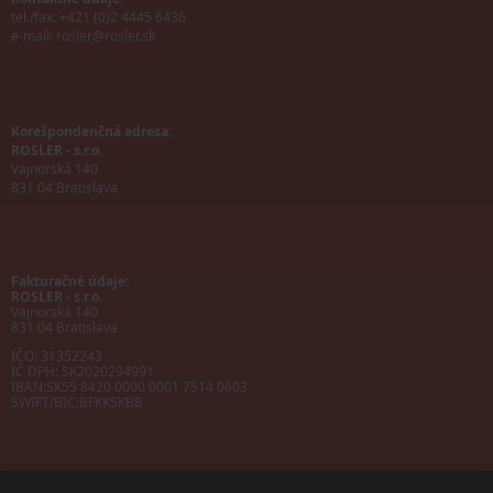
tel./fax: +421 (0)2 4445 6436
e-mail:
rosler@rosler.sk
Korešpondenčná adresa:
ROSLER - s.r.o.
Vajnorská 140
831 04 Bratislava
Fakturačné údaje:
ROSLER - s.r.o.
Vajnorská 140
831 04 Bratislava
IČO: 31352243
IČ DPH: SK2020294991
IBAN:
SK55 8420 0000 0001 7514 0603
SWIFT/BIC:
BFKKSKBB