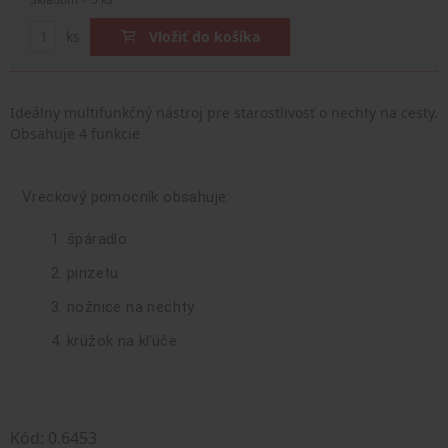
ks
Vložiť do košíka
Ideálny multifunkčný nástroj pre starostlivosť o nechty na cesty.
Obsahuje 4 funkcie
Vreckový pomocník obsahuje:
špáradlo
pinzetu
nožnice na nechty
krúžok na kľúče
Kód: 0.6453