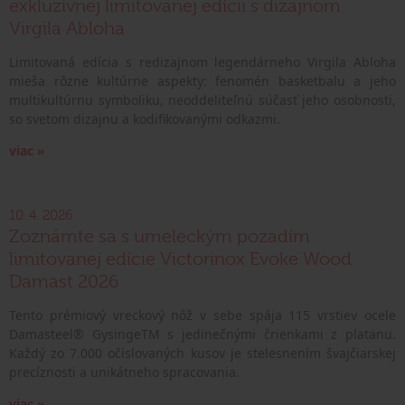
exkluzívnej limitovanej edícii s dizajnom
Virgila Abloha
Limitovaná edícia s redizajnom legendárneho Virgila Abloha
mieša rôzne kultúrne aspekty: fenomén basketbalu a jeho
multikultúrnu symboliku, neoddeliteľnú súčasť jeho osobnosti,
so svetom dizajnu a kodifikovanými odkazmi.
viac »
10. 4. 2026
Zoznámte sa s umeleckým pozadím
limitovanej edície Victorinox Evoke Wood
Damast 2026
Tento prémiový vreckový nôž v sebe spája 115 vrstiev ocele
Damasteel® GysingeTM s jedinečnými črienkami z platanu.
Každý zo 7.000 očíslovaných kusov je stelesnením švajčiarskej
precíznosti a unikátneho spracovania.
viac »