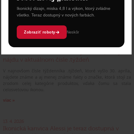
Ikonický dizajn, miska 4,8 l a výkon, ktorý zvládne
všetko. Teraz dostupný v nových farbách.
Zobraziť roboty
Neskôr
30. 4. 2026
Fanúšikov Victorinox určite poteší článok o
histórii kultového Swiss Army Knife™, ktorý
nájdu v aktuálnom čísle .týždeň
V najnovšom čísle týždenníka .týždeň, ktoré vyšlo 30. apríla,
nájdete známe a aj menej známe fakty o značke, ktorá stojí za
zrodom celej kategórie produktov, vďaka čomu sa stala
celosvetovou ikonou.
viac »
13. 4. 2026
Ikonická kanvica Alessi je teraz dostupná v