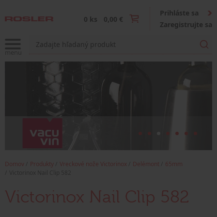
Prihláste sa
0 ks
0,00 €
Zaregistrujte sa
Domov
Produkty
Vreckové nože Victorinox
Delémont
65mm
Victorinox Nail Clip 582
Victorinox Nail Clip 582