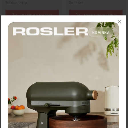
Skladom > 5 ks
Do 14 dní
Vložiť do košíka
Vložiť do košíka
NOVINKA
Victorinox 4.0521.XAVT
Victorinox 4.0521.3 puzdro
puzdro k nožom čierna
Kožené puzdro pre vreckové
koža
nože veľkosti 91 mm s 5 až 8
vrstvami so suchým zipsom
a možnosťou upevnenia na
opasok.