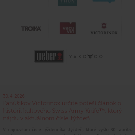
30. 4. 2026
Fanúšikov Victorinox určite poteší článok o
histórii kultového Swiss Army Knife™, ktorý
nájdu v aktuálnom čísle .týždeň
V najnovšom čísle týždenníka .týždeň, ktoré vyšlo 30. apríla,