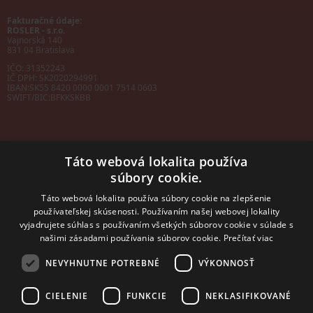
Fakturačné údaje:
ROSLER - s.r.o.
Vajnorská 140
831 04 Bratislava
IČO: 31352243
IČ DPH: SK2020294991
IBAN:
SK55 8420 0000 0001 7514 0603
SWIFT/BIC:
BFKKSKBB
Táto webová lokalita používa
súbory cookie.
Sales manager
mobil: +421 901 728 409
Táto webová lokalita používa súbory cookie na zlepšenie
e-mail:
sales@rosler.sk
používateľskej skúsenosti. Používaním našej webovej lokality
Regionálni zástupcovia
vyjadrujete súhlas s používaním všetkých súborov cookie v súlade s
Západ a stred:
+421 903 728 402
našimi zásadami používania súborov cookie.
Prečítať viac
+421 903 728 409
NEVYHNUTNE POTREBNÉ
VÝKONNOSŤ
Východ
mobil: +421 901 728 409
CIELENIE
FUNKCIE
NEKLASIFIKOVANÉ