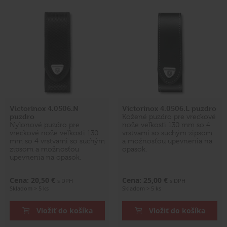
Victorinox 4.0506.N
Victorinox 4.0506.L puzdro
puzdro
Kožené puzdro pre vreckové
Nylonové puzdro pre
nože veľkosti 130 mm so 4
vreckové nože veľkosti 130
vrstvami so suchým zipsom
mm so 4 vrstvami so suchým
a možnosťou upevnenia na
zipsom a možnosťou
opasok.
upevnenia na opasok.
Cena: 20,50 €
Cena: 25,00 €
s DPH
s DPH
Skladom > 5 ks
Skladom > 5 ks
Vložiť do košíka
Vložiť do košíka