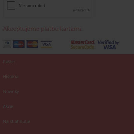
Akceptujeme platbu kartami:
Rosler
História
Novinky
Akcie
Na stiahnutie