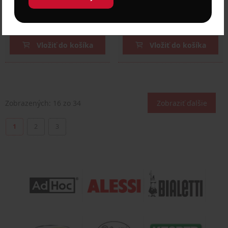
Cena: 25,00 €
Cena: 25,00 €
s DPH
s DPH
Skladom > 5 ks
Skladom > 5 ks
Vložiť do košíka
Vložiť do košíka
Zobrazených:
16
zo 34
Zobraziť ďalšie
1
2
3