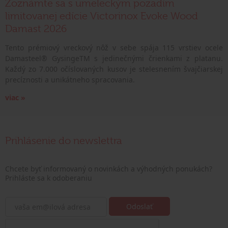
Zoznámte sa s umeleckým pozadím
limitovanej edície Victorinox Evoke Wood
Damast 2026
Tento prémiový vreckový nôž v sebe spája 115 vrstiev ocele
Damasteel® GysingeTM s jedinečnými črienkami z platanu.
Každý zo 7.000 očíslovaných kusov je stelesnením švajčiarskej
precíznosti a unikátneho spracovania.
viac »
Prihlásenie do newslettra
Chcete byť informovaný o novinkách a výhodných ponukách?
Prihláste sa k odoberaniu