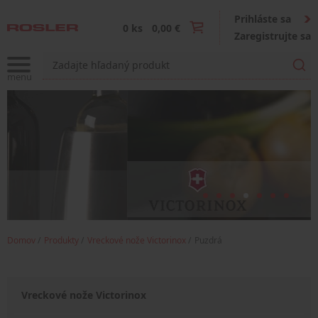
Prihláste sa
0 ks
0,00 €
Zaregistrujte sa
Domov
Produkty
Vreckové nože Victorinox
Puzdrá
Vreckové nože Victorinox