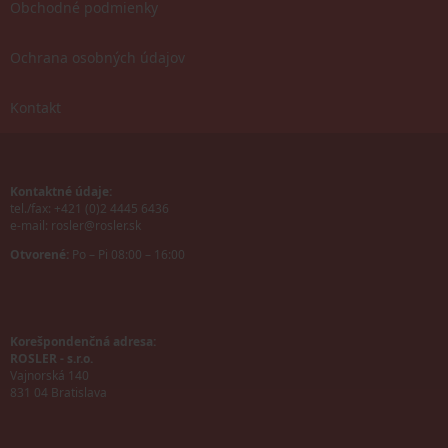
Obchodné podmienky
Ochrana osobných údajov
Kontakt
Kontaktné údaje:
tel./fax: +421 (0)2 4445 6436
e-mail:
rosler@rosler.sk
Otvorené:
Po – Pi 08:00 – 16:00
Korešpondenčná adresa:
ROSLER - s.r.o.
Vajnorská 140
831 04 Bratislava