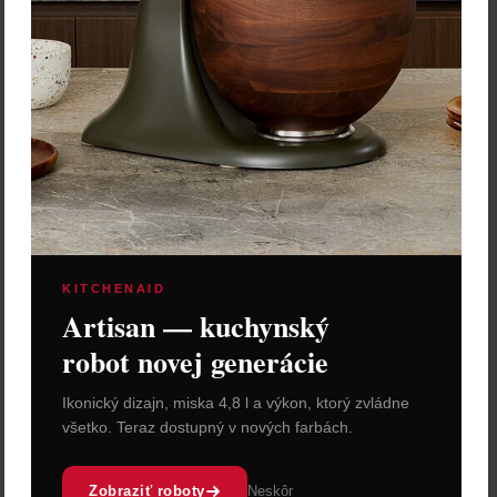
Cena: 25,00 €
Cena: 25,00 €
s DPH
s DPH
Skladom 4 ks
Skladom 4 ks
Vložiť do košíka
Vložiť do košíka
KITCHENAID
Artisan — kuchynský
robot novej generácie
Victorinox 4.0521.1 puzdro
Victorinox 4.0833.L púzdro
Ikonický dizajn, miska 4,8 l a výkon, ktorý zvládne
kožené SwissTool plus
Kožené puzdro pre vreckové
čierne
nože veľkosti 91 mm s 5 až 8
všetko. Teraz dostupný v nových farbách.
vrstvami s cvokovým
zapínaním a možnosťou
upevnenia na opasok.
Zobraziť roboty
Neskôr