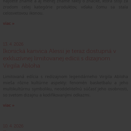
nájdete známe a aj menej známe fakty o značke, ktorá stojí za
zrodom celej kategórie produktov, vďaka čomu sa stala
celosvetovou ikonou.
viac »
13. 4. 2026
Ikonická kanvica Alessi je teraz dostupná v
exkluzívnej limitovanej edícii s dizajnom
Virgila Abloha
Limitovaná edícia s redizajnom legendárneho Virgila Abloha
mieša rôzne kultúrne aspekty: fenomén basketbalu a jeho
multikultúrnu symboliku, neoddeliteľnú súčasť jeho osobnosti,
so svetom dizajnu a kodifikovanými odkazmi.
viac »
10. 4. 2026