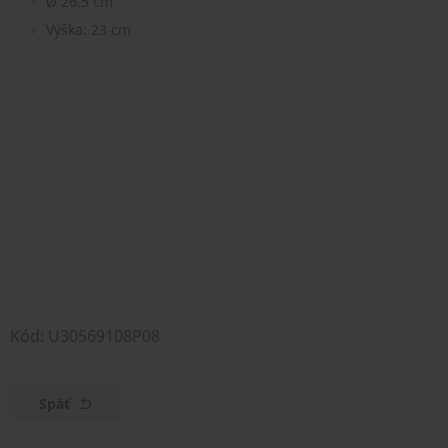
Ø 26,5 cm
Výška: 23 cm
Kód: U30569108P08
Späť