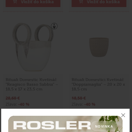
Vložiť do košíka
Vložiť do košíka
Rituali Domestic Kvetináč
Rituali Domestici Kvetináč
"Reagisco Basso Sabbia" –
"Doppiamaglia" – 20 x 20 x
18,5 x 17 x 23,5 cm
18,5 cm
28,60 €
18,50 €
Zľava:
-40 %
Zľava:
-40 %
Cena: 17,16 €
Cena: 11,10 €
s DPH
s DPH
Skladom > 5 ks
Skladom 1 ks
NOVINKA
Vložiť do košíka
Vložiť do košíka