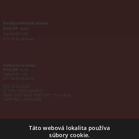
Korešpondenčná adresa:
ROSLER - s.r.o.
Vajnorská 140
831 04 Bratislava
Fakturačné údaje:
ROSLER - s.r.o.
Vajnorská 140
831 04 Bratislava
IČO: 31352243
IČ DPH: SK2020294991
IBAN:
SK55 8420 0000 0001 7514 0603
SWIFT/BIC:
BFKKSKBB
Táto webová lokalita používa
súbory cookie.
Sales manager