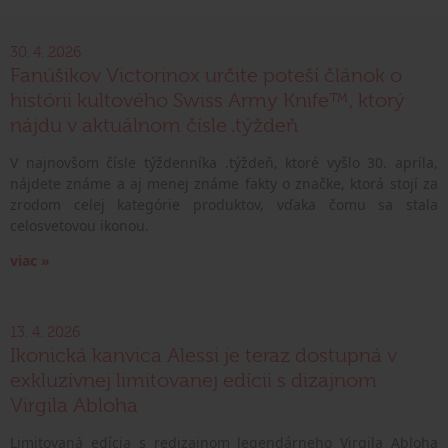
30. 4. 2026
Fanúšikov Victorinox určite poteší článok o
histórii kultového Swiss Army Knife™, ktorý
nájdu v aktuálnom čísle .týždeň
V najnovšom čísle týždenníka .týždeň, ktoré vyšlo 30. apríla,
nájdete známe a aj menej známe fakty o značke, ktorá stojí za
zrodom celej kategórie produktov, vďaka čomu sa stala
celosvetovou ikonou.
viac »
13. 4. 2026
Ikonická kanvica Alessi je teraz dostupná v
exkluzívnej limitovanej edícii s dizajnom
Virgila Abloha
Limitovaná edícia s redizajnom legendárneho Virgila Abloha