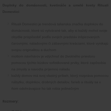
Doplnky do domácnosti, kvetináče a umelé kvety Rituali 
Domestici
Rituali Domestici je trendová talianska značka doplnkov do 
domácnosti, ktoré sú vytvárané tak, aby si každý mohol svoje 
obydlie prispôsobiť podľa svojich predstáv inšpirovaných 
čarovnými, náladovými či zábavnými kreáciami, ktoré vynikajú 
svojou originalitou a duchom
mottom návrhárov je vdýchnuť do životného priestoru 
pomocou týchto kúskov sofistikované prvky, ktoré zapôsobia 
na zmysly a navodia príjemnú náladu
každý domov má svoj vlastný príbeh, ktorý rozpráva pomocou 
nábytku, doplnkov, drobných detailov, farieb a rituály sa v 
ňom odohrávajúce ho tak robia jedinečným
Rozmery
: