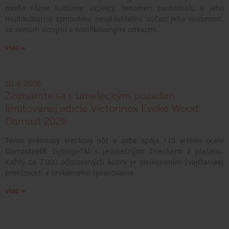
mieša rôzne kultúrne aspekty: fenomén basketbalu a jeho
multikultúrnu symboliku, neoddeliteľnú súčasť jeho osobnosti,
so svetom dizajnu a kodifikovanými odkazmi.
viac »
10. 4. 2026
Zoznámte sa s umeleckým pozadím
limitovanej edície Victorinox Evoke Wood
Damast 2026
Tento prémiový vreckový nôž v sebe spája 115 vrstiev ocele
Damasteel® GysingeTM s jedinečnými črienkami z platanu.
Každý zo 7.000 očíslovaných kusov je stelesnením švajčiarskej
precíznosti a unikátneho spracovania.
viac »