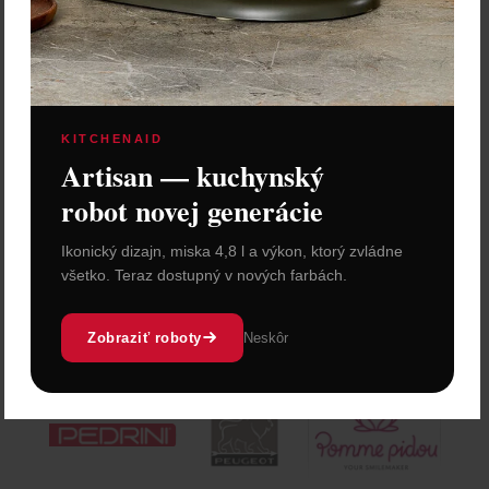
KITCHENAID
Artisan — kuchynský
robot novej generácie
Ikonický dizajn, miska 4,8 l a výkon, ktorý zvládne
všetko. Teraz dostupný v nových farbách.
Zobraziť roboty
Neskôr