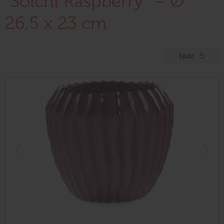
"Solchi Raspberry" – Ø
26,5 x 23 cm
Späť