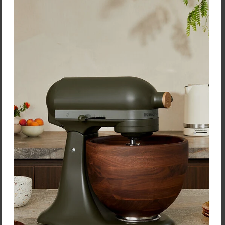
Rituali Domestici Kvetináč
"Eden" – Ø 17,5 x 15,5 cm
Cena: 19,90 €
s DPH
Skladom 2 ks
Vložiť do košíka