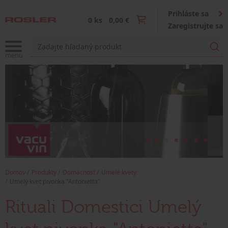
Prihláste sa
0 ks
0,00 €
Zaregistrujte sa
Domov
Produkty
Domácnosť
Umelé kvety
Umelý kvet pivonka "Antonietta"
Rituali Domestici Umelý