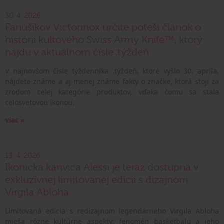
30. 4. 2026
Fanúšikov Victorinox určite poteší článok o
histórii kultového Swiss Army Knife™, ktorý
nájdu v aktuálnom čísle .týždeň
V najnovšom čísle týždenníka .týždeň, ktoré vyšlo 30. apríla,
nájdete známe a aj menej známe fakty o značke, ktorá stojí za
zrodom celej kategórie produktov, vďaka čomu sa stala
celosvetovou ikonou.
viac »
13. 4. 2026
Ikonická kanvica Alessi je teraz dostupná v
exkluzívnej limitovanej edícii s dizajnom
Virgila Abloha
Limitovaná edícia s redizajnom legendárneho Virgila Abloha
mieša rôzne kultúrne aspekty: fenomén basketbalu a jeho