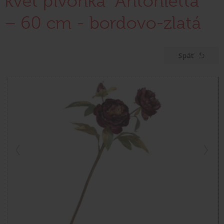
kvet pivonka "Antonietta"
– 60 cm - bordovo-zlatá
Späť