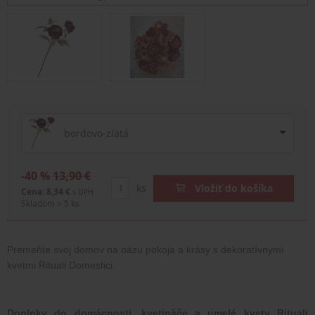
bordovo-zlatá
-40 %
13,90 €
ks
Vložiť do košíka
Cena: 8,34 €
s DPH
Skladom > 5 ks
Premeňte svoj domov na oázu pokoja a krásy s dekoratívnymi 
kvetmi Rituali Domestici.
Doplnky do domácnosti, kvetináče a umelé kvety Rituali 