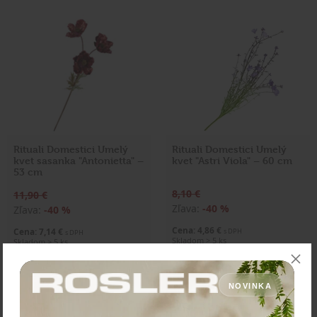
Rituali Domestici Umelý
Rituali Domestici Umelý
kvet sasanka "Antonietta" –
kvet "Astri Viola" – 60 cm
53 cm
8,10 €
11,90 €
Zľava:
-40 %
Zľava:
-40 %
Cena: 4,86 €
Cena: 7,14 €
s DPH
s DPH
Skladom > 5 ks
Skladom > 5 ks
Vložiť do košíka
Vybrať variant
NOVINKA