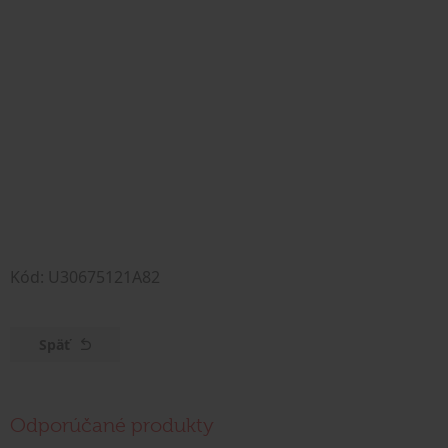
Kód: U30675121A82
Späť
Odporúčané produkty