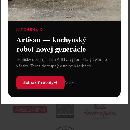
KITCHENAID
Artisan — kuchynský
robot novej generácie
Ikonický dizajn, miska 4,8 l a výkon, ktorý zvládne
všetko. Teraz dostupný v nových farbách.
Zobraziť roboty
Neskôr