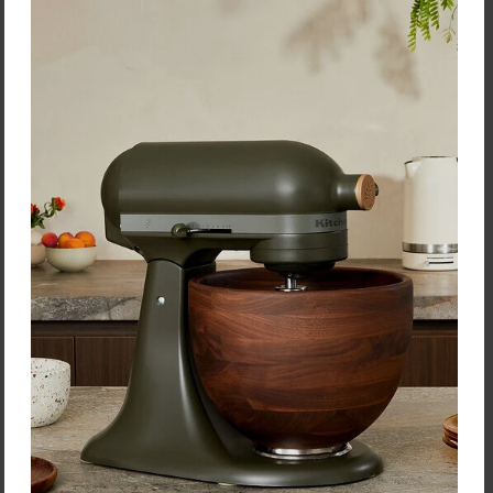
Rituali Domestici
Dekoratívny veniec
"Loronelverde" – Ø 30 cm
28,60 €
Zľava:
-40 %
Cena: 17,16 €
s DPH
Skladom 1 ks
Vložiť do košíka