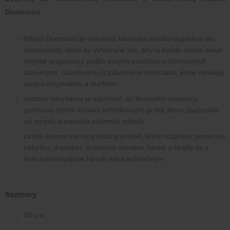
Domestici
Rituali Domestici je trendová talianska značka doplnkov do 
domácnosti, ktoré sú vytvárané tak, aby si každý mohol svoje 
obydlie prispôsobiť podľa svojich predstáv inšpirovaných 
čarovnými, náladovými či zábavnými kreáciami, ktoré vynikajú 
svojou originalitou a duchom
mottom návrhárov je vdýchnuť do životného priestoru 
pomocou týchto kúskov sofistikované prvky, ktoré zapôsobia 
na zmysly a navodia príjemnú náladu
každý domov má svoj vlastný príbeh, ktorý rozpráva pomocou 
nábytku, doplnkov, drobných detailov, farieb a rituály sa v 
ňom odohrávajúce ho tak robia jedinečným
Rozmery
:
60 cm