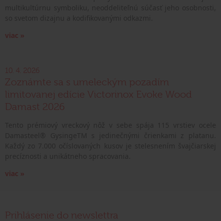
multikultúrnu symboliku, neoddeliteľnú súčasť jeho osobnosti,
so svetom dizajnu a kodifikovanými odkazmi.
viac »
10. 4. 2026
Zoznámte sa s umeleckým pozadím
limitovanej edície Victorinox Evoke Wood
Damast 2026
Tento prémiový vreckový nôž v sebe spája 115 vrstiev ocele
Damasteel® GysingeTM s jedinečnými črienkami z platanu.
Každý zo 7.000 očíslovaných kusov je stelesnením švajčiarskej
precíznosti a unikátneho spracovania.
viac »
Prihlásenie do newslettra