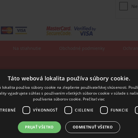
Na stiahnutie
Obchodné podmienky
Ochran
Fakturačné údaje:
sa:
Táto webová lokalita používa súbory cookie.
ROSLER - s.r.o.
Vajnorská 140
831 04 Bratislava
 lokalita používa súbory cookie na zlepšenie používateľskej skúsenosti. Použ
ality vyjadrujete súhlas s používaním všetkých súborov cookie v súlade s naš
IČO: 31352243
IČ DPH: SK2020294991
používania súborov cookie.
Prečítať viac
IBAN:
SK55 8420 0000 0001 7514 0603
SWIFT/BIC:
BFKKSKBB
OTREBNÉ
VÝKONNOSŤ
CIELENIE
FUNKCIE
PRIJAŤ VŠETKO
ODMIETNUŤ VŠETKO