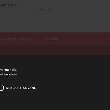
a osobných údajov
Kontakt
Sales manager
mobil: +421 901 728 409
e-mail:
sales@rosler.sk
ívaním našej
Regionálni zástupcovia
imi zásadami
Západ a stred:
+421 903 728 402
+421 903 728 409
NEKLASIFIKOVANÉ
Východ
mobil: +421 901 728 409