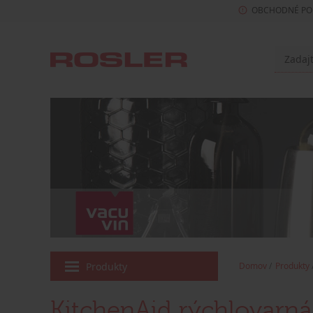
OBCHODNÉ PO
Produkty
Domov
Produkty
KitchenAid rýchlovarn