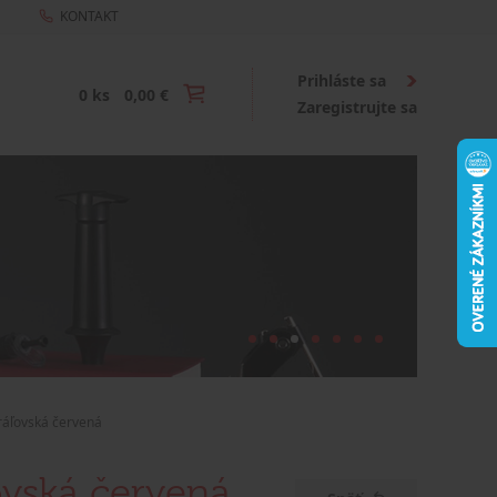
KONTAKT
Prihláste sa
0 ks
0,00 €
Zaregistrujte sa
ráľovská červená
ovská červená