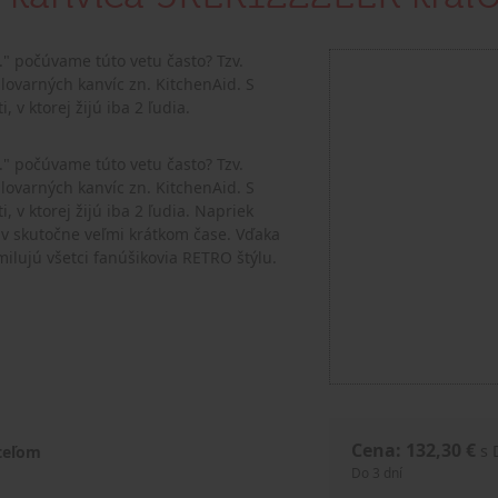
." počúvame túto vetu často? Tzv.
lovarných kanvíc zn. KitchenAid. S
 v ktorej žijú iba 2 ľudia.
." počúvame túto vetu často? Tzv.
lovarných kanvíc zn. KitchenAid. S
v ktorej žijú iba 2 ľudia. Napriek
u v skutočne veľmi krátkom čase. Vďaka
ilujú všetci fanúšikovia RETRO štýlu.
Cena: 132,30 €
s
ateľom
Do 3 dní