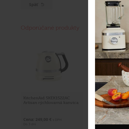
Späť
Odporúčané produkty
KitchenAid 5KEK1522AC
KitchenAid 5KEK
Artisan rýchlovarná kanvica
Artisan rýchlovar
Cena: 249,00 €
Cena: 249,00 €
s DPH
s D
Do 3 dní
Do 3 dní