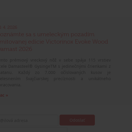
0. 4. 2026
oznámte sa s umeleckým pozadím
imitovanej edície Victorinox Evoke Wood
amast 2026
ento prémiový vreckový nôž v sebe spája 115 vrstiev
cele Damasteel® GysingeTM s jedinečnými črienkami z
latanu. Každý zo 7.000 očíslovaných kusov je
telesnením švajčiarskej precíznosti a unikátneho
pracovania.
iac »