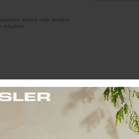
 značením hladiny vody, širokým
m držadlom
360 °