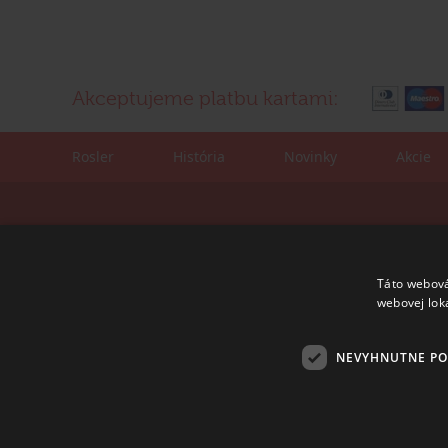
Akceptujeme platbu kartami:
Rosler
História
Novinky
Akcie
Kontaktné údaje:
Korešpondenčná adre
tel./fax: +421 (0)2 4445 6436
ROSLER - s.r.o.
e-mail:
rosler@rosler.sk
Vajnorská 140
Táto webová
831 04 Bratislava
webovej lok
Otvorené:
Po – Pi 08:00 – 16:00
NEVYHNUTNE P