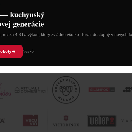
D
 košíka
Vložiť do košíka
Vl
 — kuchynský
ovej generácie
n, miska 4,8 l a výkon, ktorý zvládne všetko. Teraz dostupný v nových f
roboty
Neskôr