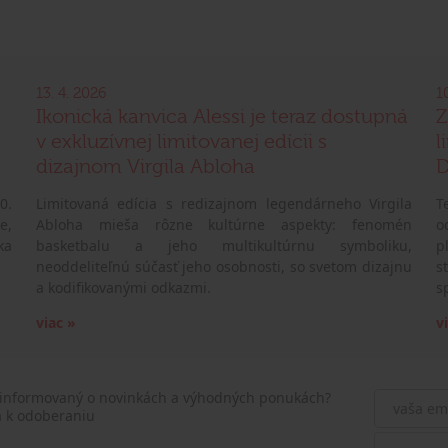
13. 4. 2026
1
Ikonická kanvica Alessi je teraz dostupná
Z
v exkluzívnej limitovanej edícii s
l
dizajnom Virgila Abloha
D
0.
Limitovaná edícia s redizajnom legendárneho Virgila
T
e,
Abloha mieša rôzne kultúrne aspekty: fenomén
o
ka
basketbalu a jeho multikultúrnu symboliku,
p
neoddeliteľnú súčasť jeho osobnosti, so svetom dizajnu
s
a kodifikovanými odkazmi.
s
viac »
v
 informovaný o novinkách a výhodných ponukách?
a k odoberaniu