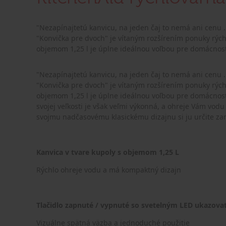
"Nezapínajtetú kanvicu, na jeden čaj to nemá ani cenu .
"Konvička pre dvoch" je vítaným rozšírením ponuky rých
objemom 1,25 l je úplne ideálnou voľbou pre domácnosti,
"Nezapínajtetú kanvicu, na jeden čaj to nemá ani cenu .
"Konvička pre dvoch" je vítaným rozšírením ponuky rých
objemom 1,25 l je úplne ideálnou voľbou pre domácnosti, 
svojej veľkosti je však veľmi výkonná, a ohreje Vám vod
svojmu nadčasovému klasickému dizajnu si ju určite zam
Kanvica v tvare kupoly s objemom 1,25 L
Rýchlo ohreje vodu a má kompaktný dizajn
Tlačidlo zapnuté / vypnuté so svetelným LED ukazov
Vizuálne spätná väzba a jednoduché použitie