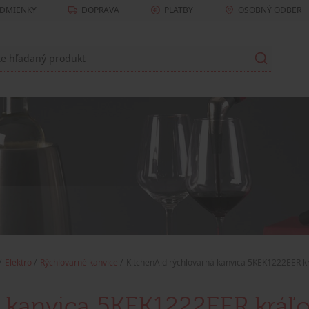
DMIENKY
DOPRAVA
PLATBY
OSOBNÝ ODBER
Elektro
Rýchlovarné kanvice
KitchenAid rýchlovarná kanvica 5KEK1222EER k
á kanvica 5KEK1222EER kráľ