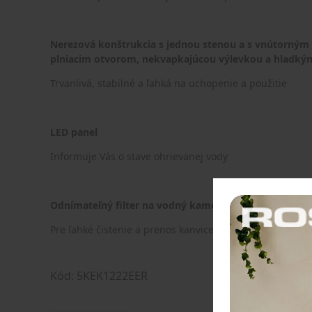
Nerezová konštrukcia s jednou stenou a s vnútorným
plniacim otvorom, nekvapkajúcou výlevkou a hladký
Trvanlivá, stabilné a ľahká na uchopenie a použitie
LED panel
Informuje Vás o stave ohrievanej vody
Odnímateľný filter na vodný kameň, otočná základňa 
Pre ľahké čistenie a prenos kanvice
Kód: 5KEK1222EER