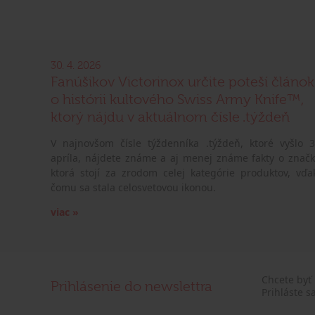
30. 4. 2026
Fanúšikov Victorinox určite poteší článok
o histórii kultového Swiss Army Knife™,
ktorý nájdu v aktuálnom čísle .týždeň
V najnovšom čísle týždenníka .týždeň, ktoré vyšlo 3
apríla, nájdete známe a aj menej známe fakty o značk
ktorá stojí za zrodom celej kategórie produktov, vďa
čomu sa stala celosvetovou ikonou.
viac »
Chcete byť
Prihlásenie do newslettra
Prihláste s