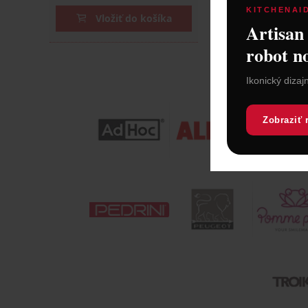
KITCHENAI
Vložiť do košíka
Vložiť do
Artisan
robot n
Ikonický dizaj
Zobraziť 