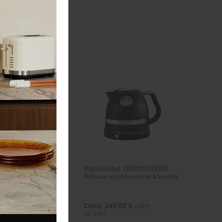
 rýchlovarná
KitchenAid 5KEK1522EBK
EK1222EOB čierna
Artisan rýchlovarná kanvica
30 €
Cena: 249,00 €
s DPH
s DPH
Do 3 dní