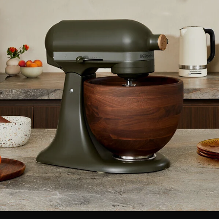
1522CA
KitchenAid 5KEK1522EPT
KitchenAid
ná kanvica
Artisan rýchlovarná kanvica
kanvica 5K
Cena: 249,00 €
Cena: 132,
PH
s DPH
Do 3 dní
Do 3 dní