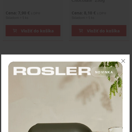
Chocolate" 250g
Cena: 7,90 €
Cena: 8,10 €
s DPH
s DPH
Skladom > 5 ks
Skladom > 5 ks
Vložiť do košíka
Vložiť do košíka
NOVINKA
Bialetti Zrnková káva
"Intenso" 500g
Cena: 12,90 €
s DPH