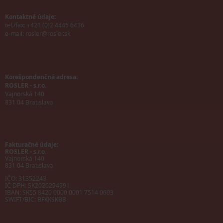
Kontaktné údaje:
tel./fax: +421 (0)2 4445 6436
e-mail:
rosler@rosler.sk
Korešpondenčná adresa:
ROSLER - s.r.o.
Vajnorská 140
831 04 Bratislava
Fakturačné údaje:
ROSLER - s.r.o.
Vajnorská 140
831 04 Bratislava
IČO: 31352243
IČ DPH: SK2020294991
IBAN:
SK55 8420 0000 0001 7514 0603
SWIFT/BIC:
BFKKSKBB