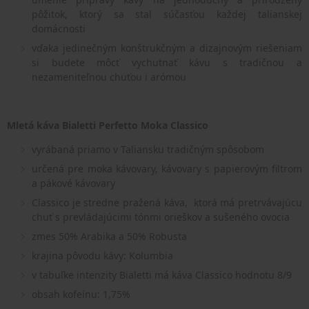
pôžitok, ktorý sa stal súčasťou každej talianskej
domácnosti
vďaka jedinečným konštrukčným a dizajnovým riešeniam
si budete môcť vychutnať kávu s tradičnou a
nezameniteľnou chuťou i arómou
Mletá káva Bialetti Perfetto Moka Classico
vyrábaná priamo v Taliansku tradičným spôsobom
určená pre moka kávovary, kávovary s papierovým filtrom
a pákové kávovary
Classico je stredne pražená káva,
ktorá má pretrvávajúcu
chuť s prevládajúcimi tónmi orieškov a sušeného ovocia
zmes 50% Arabika a 50% Robusta
krajina pôvodu kávy: Kolumbia
v tabuľke intenzity Bialetti má káva Classico hodnotu 8/9
obsah kofeínu: 1,75%