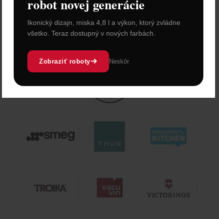
robot novej generácie
Ikonický dizajn, miska 4,8 l a výkon, ktorý zvládne
všetko. Teraz dostupný v nových farbách.
Zobraziť roboty
Neskôr