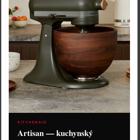
Skladom > 5 ks
Vložiť do košíka
KITCHENAID
Artisan — kuchynský