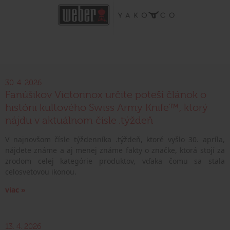
30. 4. 2026
Fanúšikov Victorinox určite poteší článok o
histórii kultového Swiss Army Knife™, ktorý
nájdu v aktuálnom čísle .týždeň
V najnovšom čísle týždenníka .týždeň, ktoré vyšlo 30. apríla,
nájdete známe a aj menej známe fakty o značke, ktorá stojí za
zrodom celej kategórie produktov, vďaka čomu sa stala
celosvetovou ikonou.
viac »
13. 4. 2026