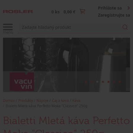
Prihláste sa
0 ks
0,00 €
Zaregistrujte sa
Domov
Produkty
Nápoje
Čaj a káva
Káva
Bialetti Mletá káva Perfetto Moka "Classico" 250g
Bialetti Mletá káva Perfetto