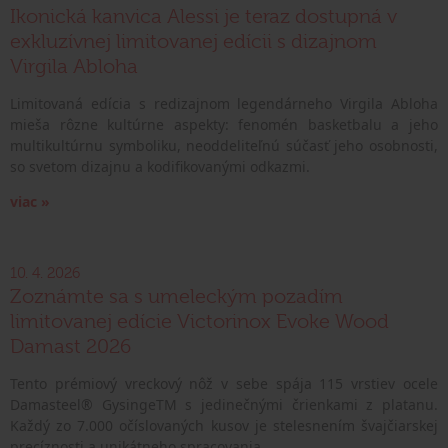
Ikonická kanvica Alessi je teraz dostupná v
exkluzívnej limitovanej edícii s dizajnom
Virgila Abloha
Limitovaná edícia s redizajnom legendárneho Virgila Abloha
mieša rôzne kultúrne aspekty: fenomén basketbalu a jeho
multikultúrnu symboliku, neoddeliteľnú súčasť jeho osobnosti,
so svetom dizajnu a kodifikovanými odkazmi.
viac »
10. 4. 2026
Zoznámte sa s umeleckým pozadím
limitovanej edície Victorinox Evoke Wood
Damast 2026
Tento prémiový vreckový nôž v sebe spája 115 vrstiev ocele
Damasteel® GysingeTM s jedinečnými črienkami z platanu.
Každý zo 7.000 očíslovaných kusov je stelesnením švajčiarskej
precíznosti a unikátneho spracovania.