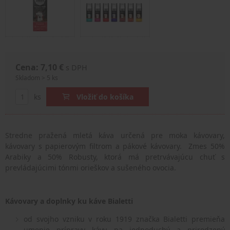
Cena: 7,10 €
s DPH
Skladom > 5 ks
ks
Vložiť do košíka
Stredne pražená mletá káva určená pre moka kávovary,
kávovary s papierovým filtrom a pákové kávovary. Zmes 50%
Arabiky a 50% Robusty, ktorá má pretrvávajúcu chuť s
prevládajúcimi tónmi orieškov a sušeného ovocia.
Kávovary a doplnky ku káve Bialetti
od svojho vzniku v roku 1919 značka Bialetti premieňa
umenie prípravy kávy na jednoduchý a prirodzený