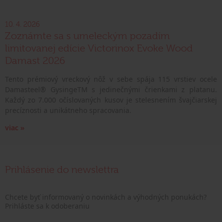
10. 4. 2026
Zoznámte sa s umeleckým pozadím
limitovanej edície Victorinox Evoke Wood
Damast 2026
Tento prémiový vreckový nôž v sebe spája 115 vrstiev ocele
Damasteel® GysingeTM s jedinečnými črienkami z platanu.
Každý zo 7.000 očíslovaných kusov je stelesnením švajčiarskej
precíznosti a unikátneho spracovania.
viac »
Prihlásenie do newslettra
Chcete byť informovaný o novinkách a výhodných ponukách?
Prihláste sa k odoberaniu