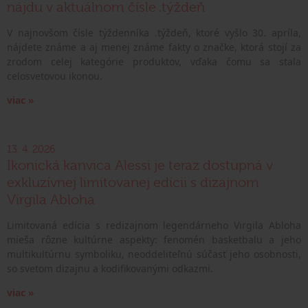
nájdu v aktuálnom čísle .týždeň
V najnovšom čísle týždenníka .týždeň, ktoré vyšlo 30. apríla,
nájdete známe a aj menej známe fakty o značke, ktorá stojí za
zrodom celej kategórie produktov, vďaka čomu sa stala
celosvetovou ikonou.
viac »
13. 4. 2026
Ikonická kanvica Alessi je teraz dostupná v
exkluzívnej limitovanej edícii s dizajnom
Virgila Abloha
Limitovaná edícia s redizajnom legendárneho Virgila Abloha
mieša rôzne kultúrne aspekty: fenomén basketbalu a jeho
multikultúrnu symboliku, neoddeliteľnú súčasť jeho osobnosti,
so svetom dizajnu a kodifikovanými odkazmi.
viac »