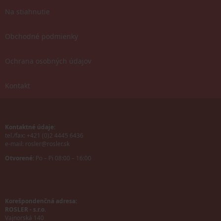
Na stiahnutie
Obchodné podmienky
Ochrana osobných údajov
Kontakt
Kontaktné údaje:
tel./fax: +421 (0)2 4445 6436
e-mail:
rosler@rosler.sk
Otvorené:
Po – Pi 08:00 – 16:00
Korešpondenčná adresa:
ROSLER - s.r.o.
Vajnorská 140