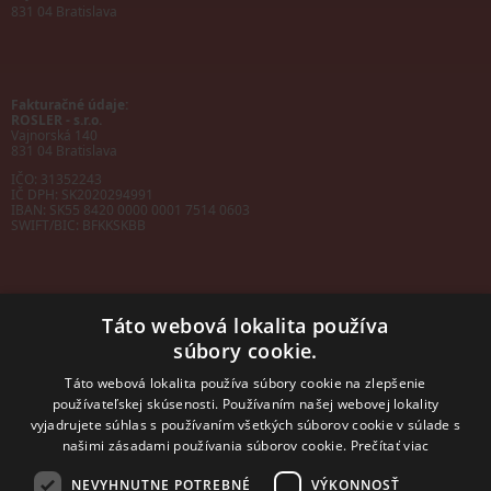
831 04 Bratislava
Fakturačné údaje:
ROSLER - s.r.o.
Vajnorská 140
831 04 Bratislava
IČO: 31352243
IČ DPH: SK2020294991
IBAN:
SK55 8420 0000 0001 7514 0603
SWIFT/BIC:
BFKKSKBB
Táto webová lokalita používa
súbory cookie.
Sales manager
mobil: +421 901 728 409
Táto webová lokalita používa súbory cookie na zlepšenie
e-mail:
sales@rosler.sk
používateľskej skúsenosti. Používaním našej webovej lokality
Regionálni zástupcovia
vyjadrujete súhlas s používaním všetkých súborov cookie v súlade s
Západ a stred:
+421 903 728 402
našimi zásadami používania súborov cookie.
Prečítať viac
+421 903 728 409
NEVYHNUTNE POTREBNÉ
VÝKONNOSŤ
Východ