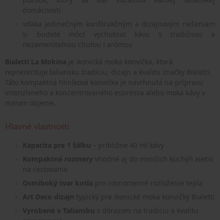
domácnosti
vďaka jedinečným konštrukčným a dizajnovým riešeniam
si budete môcť vychutnať kávu s tradičnou a
nezameniteľnou chuťou i arómou
Bialetti La Mokina
je ikonická moka konvička, ktorá
reprezentuje taliansku tradíciu, dizajn a kvalitu značky Bialetti.
Táto kompaktná hliníková konvička je navrhnutá na prípravu
intenzívneho a koncentrovaného espressa alebo moka kávy v
malom objeme.
Hlavné vlastnosti
Kapacita pre 1 šálku
– približne 40 ml kávy
Kompaktné rozmery
vhodné aj do menších kuchýň alebo
na cestovanie
Osmiboký tvar kotla
pre rovnomerné rozloženie tepla
Art Deco dizajn
typický pre ikonické moka konvičky Bialetti
Vyrobené v Taliansku
s dôrazom na tradíciu a kvalitu