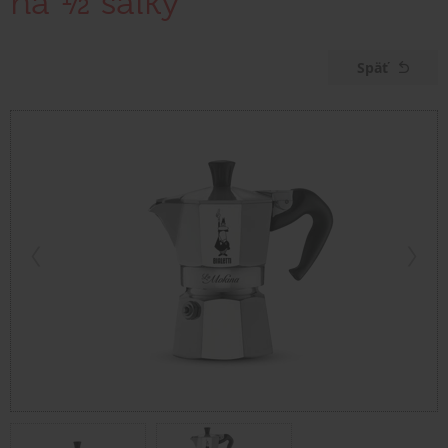
na ½ šálky
Späť