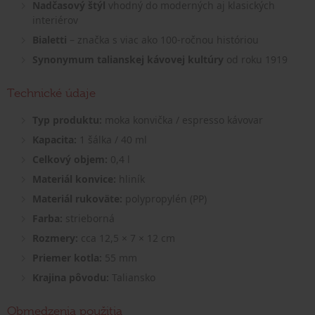
Nadčasový štýl
vhodný do moderných aj klasických
interiérov
Bialetti
– značka s viac ako 100-ročnou históriou
Synonymum talianskej kávovej kultúry
od roku 1919
Technické údaje
Typ produktu:
moka konvička / espresso kávovar
Kapacita:
1 šálka / 40 ml
Celkový objem:
0,4 l
Materiál konvice:
hliník
Materiál rukoväte:
polypropylén (PP)
Farba:
strieborná
Rozmery:
cca 12,5 × 7 × 12 cm
Priemer kotla:
55 mm
Krajina pôvodu:
Taliansko
Obmedzenia použitia