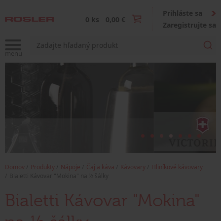
Prihláste sa
0 ks
0,00 €
Zaregistrujte sa
Domov
Produkty
Nápoje
Čaj a káva
Kávovary
Hliníkové kávovary
Bialetti Kávovar "Mokina" na ½ šálky
Bialetti Kávovar "Mokina"