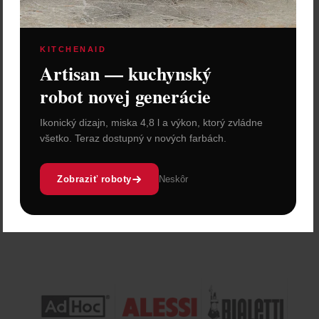
KITCHENAID
Artisan — kuchynský
Bialetti Kávovar "Moka
Express" na 2 šálky
robot novej generácie
25,90 €
Ikonický dizajn, miska 4,8 l a výkon, ktorý zvládne
Zľava:
-6,40 €
všetko. Teraz dostupný v nových farbách.
Cena: 19,50 €
s DPH
Skladom > 5 ks
Zobraziť roboty
Neskôr
Vložiť do košíka