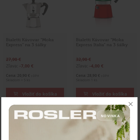
Bialetti Kávovar "Moka
Bialetti Kávovar "Moka
Express" na 3 šálky
Express Italia" na 3 šálky
27,90 €
32,90 €
Zľava:
-7,00 €
Zľava:
-4,00 €
Cena: 20,90 €
Cena: 28,90 €
s DPH
s DPH
Skladom > 5 ks
Skladom 1 ks
Vložiť do košíka
Vložiť do košíka
NOVINKA