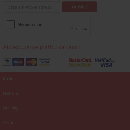
Akceptujeme platbu kartami:
Rosler
História
Novinky
Akcie