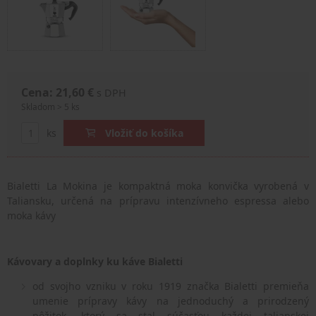
Cena: 21,60 €
s DPH
Skladom > 5 ks
ks
Vložiť do košíka
Bialetti La Mokina je kompaktná moka konvička vyrobená v
Taliansku, určená na prípravu intenzívneho espressa alebo
moka kávy
Kávovary a doplnky ku káve Bialetti
od svojho vzniku v roku 1919 značka Bialetti premieňa
umenie prípravy kávy na jednoduchý a prirodzený
pôžitok, ktorý sa stal súčasťou každej talianskej