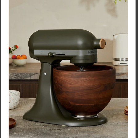
Bialetti Kávovar "Rainbow"
Bialetti Kávovar "Moka
svetlomodrý na 6 šálok
Express" na 12 šálok
68,90 €
Zľava:
-26,00 €
Cena: 39,90 €
s DPH
Cena: 42,90 €
s DPH
Skladom 5 ks
Skladom > 5 ks
Vložiť do košíka
Vložiť do košíka