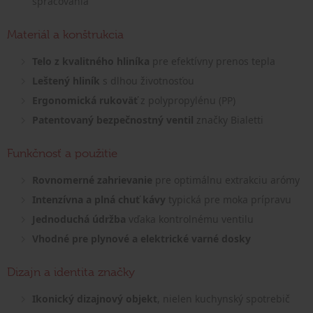
spracovania
Materiál a konštrukcia
Telo z kvalitného hliníka
pre efektívny prenos tepla
Leštený hliník
s dlhou životnosťou
Ergonomická rukoväť
z polypropylénu (PP)
Patentovaný bezpečnostný ventil
značky Bialetti
Funkčnosť a použitie
Rovnomerné zahrievanie
pre optimálnu extrakciu arómy
Intenzívna a plná chuť kávy
typická pre moka prípravu
Jednoduchá údržba
vďaka kontrolnému ventilu
Vhodné pre plynové a elektrické varné dosky
Dizajn a identita značky
Ikonický dizajnový objekt
, nielen kuchynský spotrebič