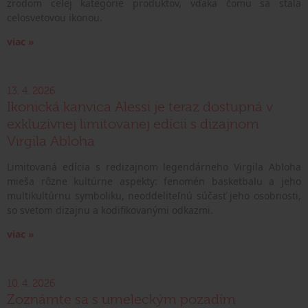
zrodom celej kategórie produktov, vďaka čomu sa stala
celosvetovou ikonou.
viac »
13. 4. 2026
Ikonická kanvica Alessi je teraz dostupná v
exkluzívnej limitovanej edícii s dizajnom
Virgila Abloha
Limitovaná edícia s redizajnom legendárneho Virgila Abloha
mieša rôzne kultúrne aspekty: fenomén basketbalu a jeho
multikultúrnu symboliku, neoddeliteľnú súčasť jeho osobnosti,
so svetom dizajnu a kodifikovanými odkazmi.
viac »
10. 4. 2026
Zoznámte sa s umeleckým pozadím