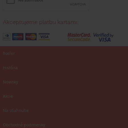
Akceptujeme platbu kartami:
Rosler
História
Novinky
Akcie
Na stiahnutie
Obchodné podmienky