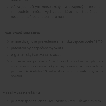
vďaka jedinečným konštrukčným a dizajnovým riešeniam
si budete môcť vychutnať kávu s tradičnou a
nezameniteľnou chuťou i arómou
Produktová rada Musa
jemné dizajnové prevedenie z nehrdzavejúcej ocele 18/10
patentovaný bezpečnostný ventil
ergonomicky tvarovaná rukoväť
vo verzii na prípravu 1 a 2 šálok vhodná na plynový,
elektrický a sklo-keramický zdroj ohrevu, vo verziách na
prípravu 4, 6 alebo 10 šálok vhodná aj na indukčný zdroj
ohrevu
Model Musa na 1 šálku
priemer spodnej ohrievacej časti: 65 mm, výška: 120 mm