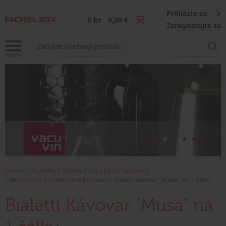
Prihláste sa
0 ks
0,00 €
Zaregistrujte sa
Domov
Produkty
Nápoje
Čaj a káva
Kávovary
Nerezové a kombinované kávovary
Bialetti Kávovar "Musa" na 1 šálku
Bialetti Kávovar "Musa" na