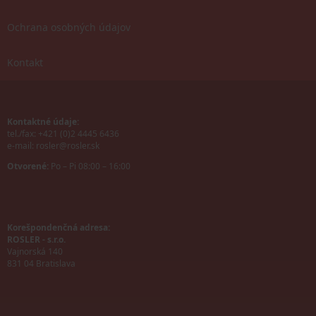
Ochrana osobných údajov
Kontakt
Kontaktné údaje:
tel./fax: +421 (0)2 4445 6436
e-mail:
rosler@rosler.sk
Otvorené:
Po – Pi 08:00 – 16:00
Korešpondenčná adresa:
ROSLER - s.r.o.
Vajnorská 140
831 04 Bratislava