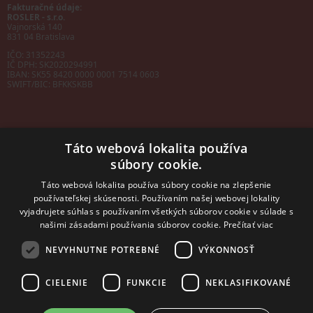
Fakturačné údaje:
ROSLER - s.r.o.
Vajnorská 140
831 04 Bratislava
IČO: 31352243
IČ DPH: SK2020294991
IBAN:
SK55 8420 0000 0001 7514 0603
SWIFT/BIC:
BFKKSKBB
Táto webová lokalita používa
súbory cookie.
Sales manager
mobil: +421 901 728 409
Táto webová lokalita používa súbory cookie na zlepšenie
e-mail:
sales@rosler.sk
používateľskej skúsenosti. Používaním našej webovej lokality
Regionálni zástupcovia
vyjadrujete súhlas s používaním všetkých súborov cookie v súlade s
Západ a stred:
+421 903 728 402
našimi zásadami používania súborov cookie.
Prečítať viac
+421 903 728 409
NEVYHNUTNE POTREBNÉ
VÝKONNOSŤ
Východ
mobil: +421 901 728 409
CIELENIE
FUNKCIE
NEKLASIFIKOVANÉ