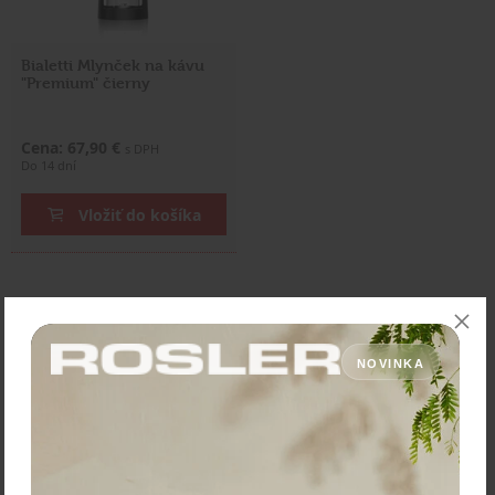
Bialetti Mlynček na kávu
"Premium" čierny
Cena: 67,90 €
s DPH
Do 14 dní
Vložiť do košíka
NOVINKA