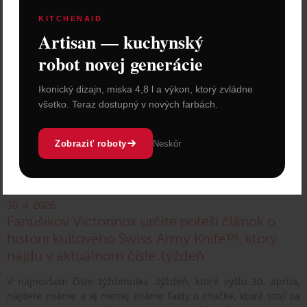
KITCHENAID
Artisan — kuchynský
robot novej generácie
Ikonický dizajn, miska 4,8 l a výkon, ktorý zvládne
všetko. Teraz dostupný v nových farbách.
Zobraziť roboty
Neskôr
30. 4. 2026
Fanúšikov Victorinox určite poteší článok o
histórii kultového Swiss Army Knife™, ktorý
nájdu v aktuálnom čísle .týždeň
V najnovšom čísle týždenníka .týždeň, ktoré vyšlo 30. apríla,
nájdete známe a aj menej známe fakty o značke, ktorá stojí za