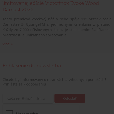
limitovanej edície Victorinox Evoke Wood
Damast 2026
Tento prémiový vreckový nôž v sebe spája 115 vrstiev ocele
Damasteel® GysingeTM s jedinečnými črienkami z platanu.
Každý zo 7.000 očíslovaných kusov je stelesnením švajčiarskej
precíznosti a unikátneho spracovania.
viac »
Prihlásenie do newslettra
Chcete byť informovaný o novinkách a výhodných ponukách?
Prihláste sa k odoberaniu