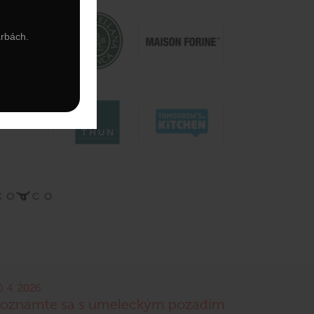
arbách.
0. 4. 2026
oznámte sa s umeleckým pozadím