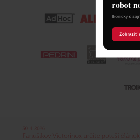
robot n
Ikonický dizaj
Zobraziť 
30. 4. 2026
Fanúšikov Victorinox určite poteší článok