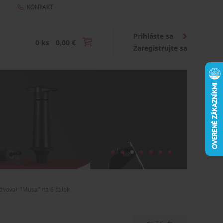
KONTAKT
Prihláste sa
0 ks
0,00 €
Zaregistrujte sa
 Kávovar "Musa" na 6 šálok