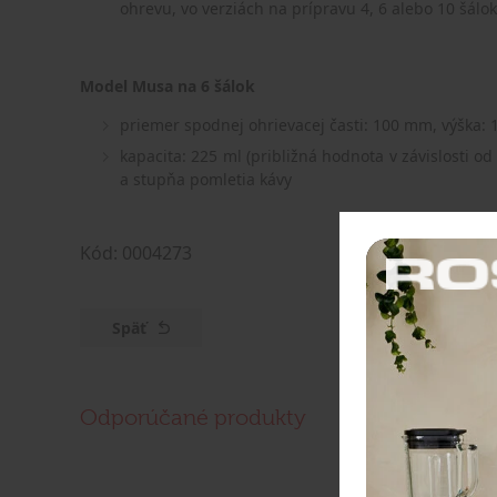
ohrevu, vo verziách na prípravu 4, 6 alebo 10 šál
Model Musa na 6 šálok
priemer spodnej ohrievacej časti: 100 mm, výška:
kapacita: 225 ml (približná hodnota v závislosti 
a stupňa pomletia kávy
Kód: 0004273
Späť
Odporúčané produkty