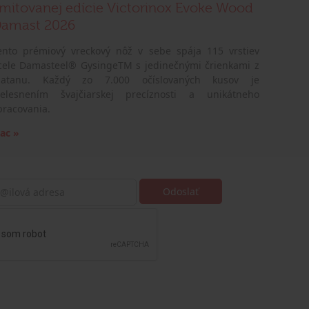
imitovanej edície Victorinox Evoke Wood
amast 2026
ento prémiový vreckový nôž v sebe spája 115 vrstiev
cele Damasteel® GysingeTM s jedinečnými črienkami z
latanu. Každý zo 7.000 očíslovaných kusov je
telesnením švajčiarskej precíznosti a unikátneho
pracovania.
iac »