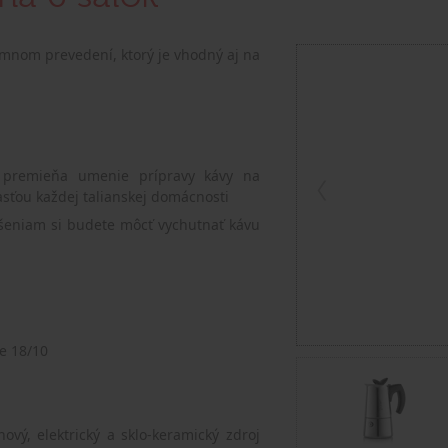
jemnom prevedení, ktorý je vhodný aj na
i premieňa umenie prípravy kávy na
asťou každej talianskej domácnosti
šeniam si budete môcť vychutnať kávu
e 18/10
ový, elektrický a sklo-keramický zdroj