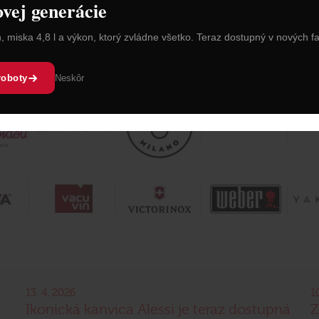
ovej generácie
n, miska 4,8 l a výkon, ktorý zvládne všetko. Teraz dostupný v nových f
roboty
Neskôr
13. 4. 2026
1
Ikonická kanvica Alessi je teraz dostupná
Z