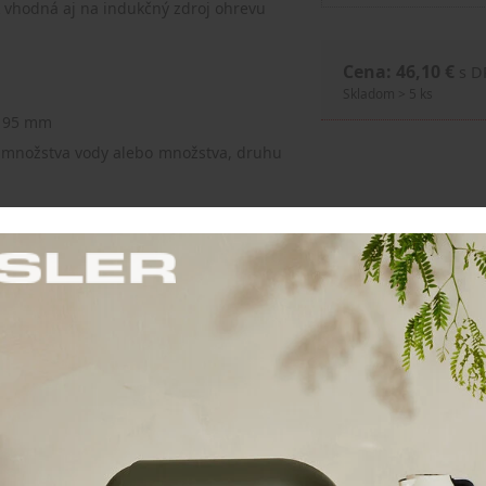
ok vhodná aj na indukčný zdroj ohrevu
Cena: 46,10 €
s 
Skladom > 5 ks
 195 mm
od množstva vody alebo množstva, druhu