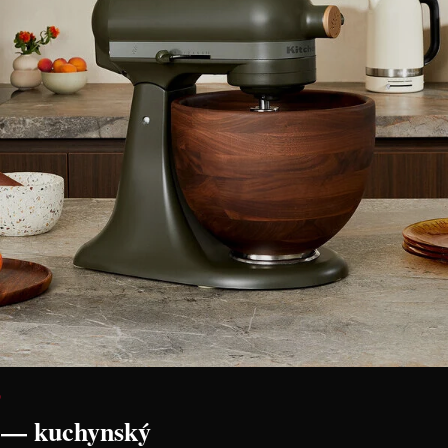
lue
Bialetti Kávovar "Moka
Bialetti Ká
Induction" čierny na 2 šálky
Induction" 
Cena: 45,00 €
Cena: 50,2
s DPH
Skladom > 5 ks
Skladom 5 ks
 košíka
Vložiť do košíka
Vl
D
 — kuchynský