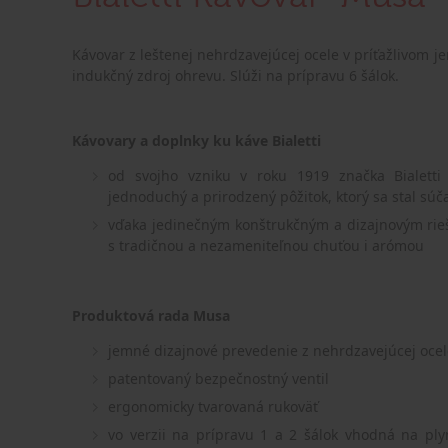
Kávovar z leštenej nehrdzavejúcej ocele v príťažlivom 
indukčný zdroj ohrevu. Slúži na prípravu 6 šálok.
Kávovary a doplnky ku káve Bialetti
od svojho vzniku v roku 1919 značka Bialett
jednoduchý a prirodzený pôžitok, ktorý sa stal súč
vďaka jedinečným konštrukčným a dizajnovým rie
s tradičnou a nezameniteľnou chuťou i arómou
Produktová rada Musa
jemné dizajnové prevedenie z nehrdzavejúcej ocel
patentovaný bezpečnostný ventil
ergonomicky tvarovaná rukoväť
vo verzii na prípravu 1 a 2 šálok vhodná na plyn