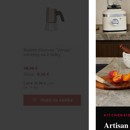
Bialetti Kávovar "Venus"
Bialetti Venus 4 B
medený na 2 šálky
38,90 €
42,00 €
Zľava:
-8,00 €
Zľava:
-7,10 €
Cena: 30,90 €
Cena: 34,90 €
s DPH
s DPH
Do 14 dní
Skladom > 5 ks
Vložiť do košíka
Vložiť do
KITCHENAI
Artisan