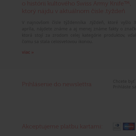
o histórii kultového Swiss Army Knife™,
ktorý nájdu v aktuálnom čísle .týždeň
V najnovšom čísle týždenníka .týždeň, ktoré vyšlo 3
apríla, nájdete známe a aj menej známe fakty o značk
ktorá stojí za zrodom celej kategórie produktov, vďa
čomu sa stala celosvetovou ikonou.
viac »
Chcete byť
Prihlásenie do newslettra
Prihláste s
Akceptujeme platbu kartami: