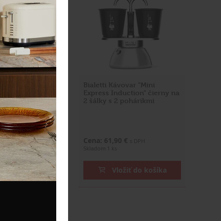
vovar "Moka
Bialetti Kávovar "Mini
čierny na 4 šálky
Express Induction" čierny na
2 šálky s 2 pohárikmi
0 €
Cena: 61,90 €
s DPH
s DPH
Skladom 1 ks
ožiť do košíka
Vložiť do košíka