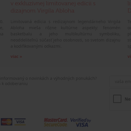
v exkluzívnej limitovanej edícii s
l
dizajnom Virgila Abloha
D
0.
Limitovaná edícia s redizajnom legendárneho Virgila
T
e,
Abloha mieša rôzne kultúrne aspekty: fenomén
o
ka
basketbalu a jeho multikultúrnu symboliku,
p
neoddeliteľnú súčasť jeho osobnosti, so svetom dizajnu
s
a kodifikovanými odkazmi.
s
viac »
v
 informovaný o novinkách a výhodných ponukách?
a k odoberaniu