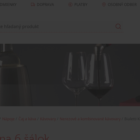
DMIENKY
DOPRAVA
PLATBY
OSOBNÝ ODBER
Nápoje
Čaj a káva
Kávovary
Nerezové a kombinované kávovary
Bialetti
 na 6 šálok