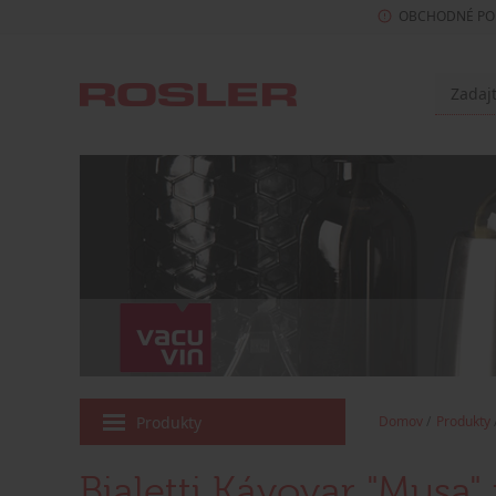
OBCHODNÉ PO
Produkty
Domov
Produkty
Bialetti Kávovar "Musa"