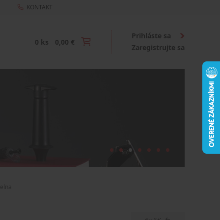
KONTAKT
Prihláste sa
0 ks
0,00 €
Zaregistrujte sa
ielna