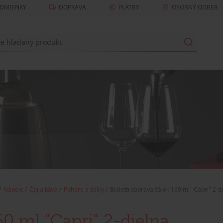
DMIENKY
DOPRAVA
PLATBY
OSOBNÝ ODBER
Nápoje
Čaj a káva
Poháre a šálky
Bialetti súprava šálok 160 ml "Capri" 2-d
60 ml "Capri" 2-dielna