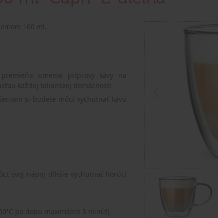
bjemom 160 ml.
i premieňa umenie prípravy kávy na
asťou každej talianskej domácnosti
šeniam si budete môcť vychutnať kávu
ôcť svoj nápoj dlhšie vychutnať horúci
60
C po dobu maximálne 3 minút)
°