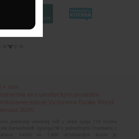
0. 4. 2026
oznámte sa s umeleckým pozadím
imitovanej edície Victorinox Evoke Wood
amast 2026
ento prémiový vreckový nôž v sebe spája 115 vrstiev
cele Damasteel® GysingeTM s jedinečnými črienkami z
latanu. Každý zo 7.000 očíslovaných kusov je