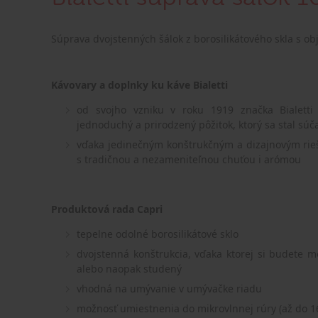
Súprava dvojstenných šálok z borosilikátového skla s o
Kávovary a doplnky ku káve Bialetti
od svojho vzniku v roku 1919 značka Bialett
jednoduchý a prirodzený pôžitok, ktorý sa stal súč
vďaka jedinečným konštrukčným a dizajnovým rie
s tradičnou a nezameniteľnou chuťou i arómou
Produktová rada Capri
tepelne odolné borosilikátové sklo
dvojstenná konštrukcia, vďaka ktorej si budete m
alebo naopak studený
vhodná na umývanie v umývačke riadu
možnosť umiestnenia do mikrovlnnej rúry (až do 1