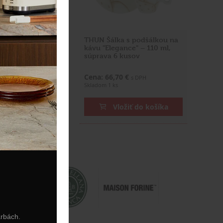
prava šálok 350 ml
THUN Šálka s podšálkou na
ielna
kávu "Elegance" – 110 ml,
súprava 6 kusov
0 €
Cena: 66,70 €
s DPH
s DPH
Skladom 1 ks
ožiť do košíka
Vložiť do košíka
arbách.