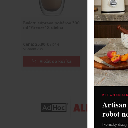
Bialetti súprava pohárov 300
Bialetti súprava 
ml "Firenze" 2-dielna
ml "Firenze" 2-die
Cena: 25,90 €
Cena: 17,90 €
s DPH
s DP
Skladom 2 ks
Do 14 dní
Vložiť do košíka
Vložiť do
KITCHENAI
Artisan
robot n
Ikonický dizaj