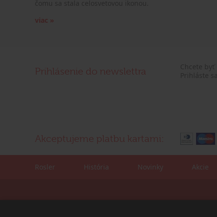
čomu sa stala celosvetovou ikonou.
viac »
Chcete byť
Prihlásenie do newslettra
Prihláste s
Akceptujeme platbu kartami:
Rosler
História
Novinky
Akcie
Kontaktné údaje:
Korešpondenčná adre
tel./fax: +421 (0)2 4445 6436
ROSLER - s.r.o.