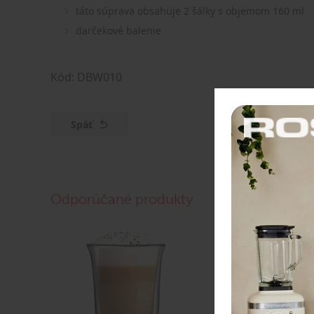
táto súprava obsahuje 2 šálky s objemom 160 ml
darčekové balenie
Kód: DBW010
Späť
Odporúčané produkty