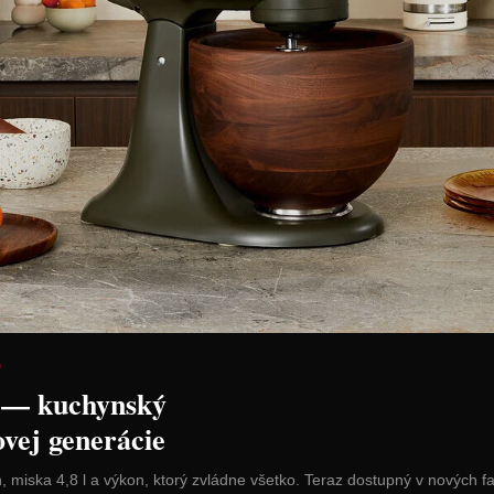
pohárov 80
Bialetti súprava pohárov 200
Bialetti sú
lna
ml "Firenze" 2-dielna
"Capri" 2-d
Cena: 21,90 €
Cena: 27,9
H
s DPH
Do 14 dní
Skladom 4 ks
 košíka
Vložiť do košíka
Vl
D
 — kuchynský
ovej generácie
n, miska 4,8 l a výkon, ktorý zvládne všetko. Teraz dostupný v nových f