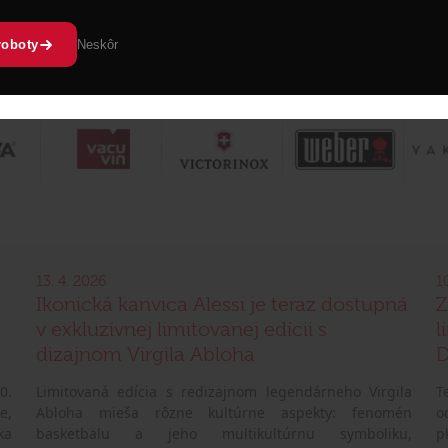
roboty
Neskôr
13. 4. 2026
1
Ikonická kanvica Alessi je teraz dostupná
Z
v exkluzívnej limitovanej edícii s
l
dizajnom Virgila Abloha
D
0.
Limitovaná edícia s redizajnom legendárneho Virgila
T
e,
Abloha mieša rôzne kultúrne aspekty: fenomén
o
ka
basketbalu a jeho multikultúrnu symboliku,
p