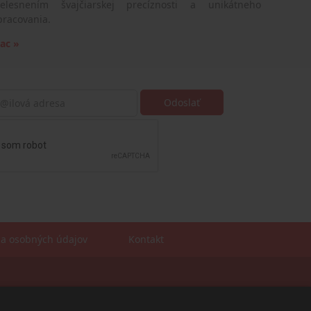
telesnením švajčiarskej precíznosti a unikátneho
pracovania.
iac »
a osobných údajov
Kontakt
Sales manager
mobil: +421 901 728 409