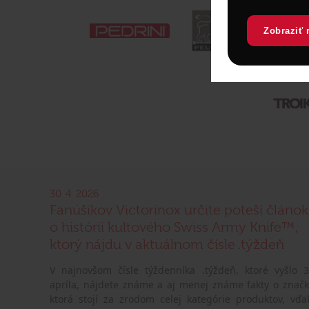
Zobraziť 
30. 4. 2026
Fanúšikov Victorinox určite poteší článok
o histórii kultového Swiss Army Knife™,
ktorý nájdu v aktuálnom čísle .týždeň
V najnovšom čísle týždenníka .týždeň, ktoré vyšlo 3
apríla, nájdete známe a aj menej známe fakty o značk
ktorá stojí za zrodom celej kategórie produktov, vďa