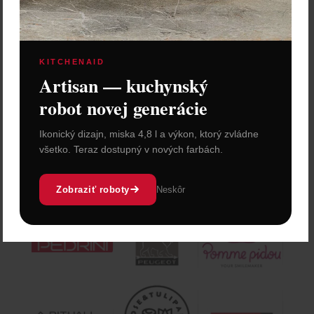
KITCHENAID
Artisan — kuchynský
robot novej generácie
Ikonický dizajn, miska 4,8 l a výkon, ktorý zvládne
všetko. Teraz dostupný v nových farbách.
Zobraziť roboty
Neskôr