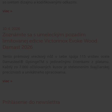
so svetom dizajnu a kodifikovanými odkazmi.
viac »
10. 4. 2026
Zoznámte sa s umeleckým pozadím
limitovanej edície Victorinox Evoke Wood
Damast 2026
Tento prémiový vreckový nôž v sebe spája 115 vrstiev ocele
Damasteel® GysingeTM s jedinečnými črienkami z platanu.
Každý zo 7.000 očíslovaných kusov je stelesnením švajčiarskej
precíznosti a unikátneho spracovania.
viac »
Prihlásenie do newslettra