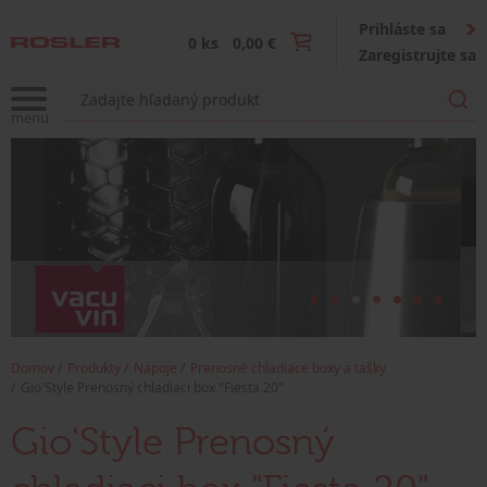
Prihláste sa
0 ks
0,00 €
Zaregistrujte sa
Domov
Produkty
Nápoje
Prenosné chladiace boxy a tašky
Gio'Style Prenosný chladiaci box "Fiesta 20"
Gio'Style Prenosný