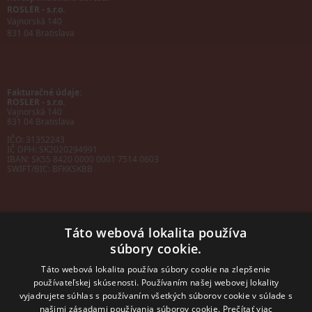
ROSLER - s.r.o.
Vajnorská 140
831 04 Bratislava
Fakturačné údaje:
ROSLER - s.r.o.
Vajnorská 140
831 04 Bratislava
IČO: 31352243
IČ DPH: SK2020294991
IBAN:
SK55 8420 0000 0001 7514 0603
SWIFT/BIC:
BFKKSKBB
Táto webová lokalita používa
súbory cookie.
Sales manager
mobil: +421 901 728 409
Táto webová lokalita používa súbory cookie na zlepšenie
e-mail:
sales@rosler.sk
používateľskej skúsenosti. Používaním našej webovej lokality
Regionálni zástupcovia
vyjadrujete súhlas s používaním všetkých súborov cookie v súlade s
Západ a stred:
našimi zásadami používania súborov cookie.
Prečítať viac
+421 903 728 402