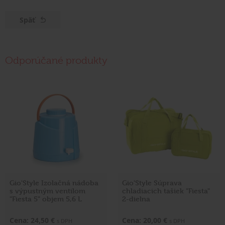
Späť
Odporúčané produkty
Gio'Style Izolačná nádoba
Gio'Style Súprava
s výpustným ventilom
chladiacich tašiek "Fiesta"
"Fiesta 5" objem 5,6 L
2-dielna
Cena: 24,50 €
Cena: 20,00 €
s DPH
s DPH