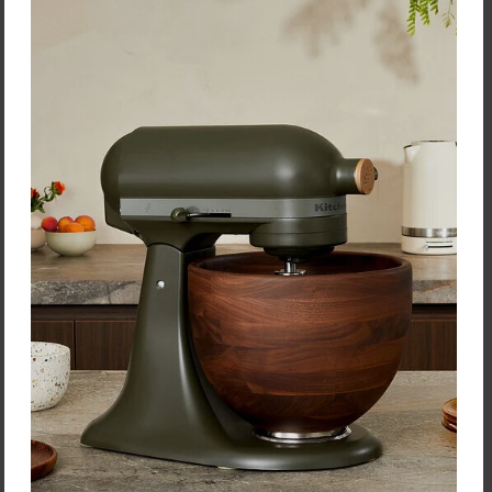
Gio'Style Chladiaca náplň
"1000 Ice" +/- 750 gramov
Cena: 3,60 €
s DPH
Momentálne nedostupné
Overiť dostupnosť