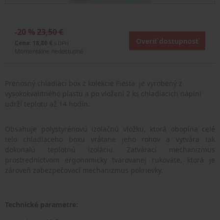
-20 %
23,50 €
Overiť dostupnosť
Cena: 18,80 €
s DPH
Momentálne nedostupné
Prenosný chladiaci box z kolekcie Fiesta je vyrobený z
vysokokvalitného plastu a po vložení 2 ks chladiacich náplní
udrží teplotu až 14 hodín.
Obsahuje polystyrénovú izolačnú vložku, ktorá obopína celé
telo chladiaceho boxu vrátane jeho rohov a vytvára tak
dokonalú teplotnú izoláciu. Zatvárací mechanizmus
prostredníctvom ergonomicky tvarovanej rukoväte, ktorá je
zároveň zabezpečovací mechanizmus pokrievky.
Technické parametre: