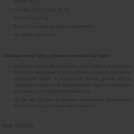
objem 19,5 L
rozmery 37,5 x 25,5 x 33 cm
hmotnosť 1,63 kg
špeciálna úprava na styk s potravinami
vyrobené v Taliansku
Chladiace boxy, tašky a plastové výrobky Gio´Style
talianska značka, ktorá vznikla v roku 1949, je absolútnym
lídrom na talianskom trhu v produkcii nádob na potraviny,
chladiacich tašiek a chladiacich boxov, pričom okrem
dokonalej funkčnosti je dôraz kladený s typicky talianskym
prístupom aj na dizajnové prevedenie
už viac ako 70 rokov je kľúčovým mottom pre túto rodinnú
firmu tradícia, inovácia a rodinný prístup
Kód: 1001058