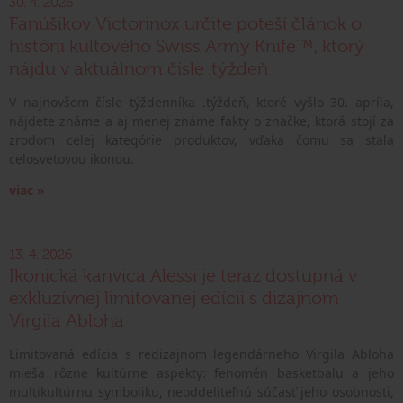
30. 4. 2026
Fanúšikov Victorinox určite poteší článok o
histórii kultového Swiss Army Knife™, ktorý
nájdu v aktuálnom čísle .týždeň
V najnovšom čísle týždenníka .týždeň, ktoré vyšlo 30. apríla,
nájdete známe a aj menej známe fakty o značke, ktorá stojí za
zrodom celej kategórie produktov, vďaka čomu sa stala
celosvetovou ikonou.
viac »
13. 4. 2026
Ikonická kanvica Alessi je teraz dostupná v
exkluzívnej limitovanej edícii s dizajnom
Virgila Abloha
Limitovaná edícia s redizajnom legendárneho Virgila Abloha
mieša rôzne kultúrne aspekty: fenomén basketbalu a jeho
multikultúrnu symboliku, neoddeliteľnú súčasť jeho osobnosti,