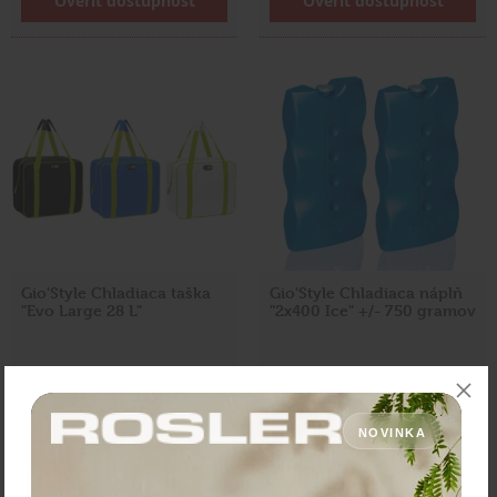
Overiť dostupnosť
Overiť dostupnosť
Gio'Style Chladiaca taška
Gio'Style Chladiaca náplň
"Evo Large 28 L"
"2x400 Ice" +/- 750 gramov
Cena: 24,50 €
Cena: 2,40 €
s DPH
s DPH
Momentálne nedostupné
Momentálne nedostupné
NOVINKA
Overiť dostupnosť
Overiť dostupnosť