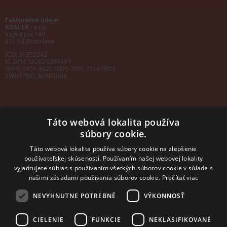
Fakturačné údaje:
ROSLER - s.r.o.
Vajnorská 140
831 04 Bratislava
IČO: 31352243
IČ DPH: SK2020294991
IBAN:
SK55 8420 0000 0001 7514 0603
SWIFT/BIC:
BFKKSKBB
Táto webová lokalita používa
súbory cookie.
Sales manager
mobil: +421 901 728 409
Táto webová lokalita používa súbory cookie na zlepšenie
e-mail:
sales@rosler.sk
používateľskej skúsenosti. Používaním našej webovej lokality
Regionálni zástupcovia
vyjadrujete súhlas s používaním všetkých súborov cookie v súlade s
Západ a stred:
+421 903 728 402
našimi zásadami používania súborov cookie.
Prečítať viac
+421 903 728 409
NEVYHNUTNE POTREBNÉ
VÝKONNOSŤ
Východ
mobil: +421 901 728 409
CIELENIE
FUNKCIE
NEKLASIFIKOVANÉ