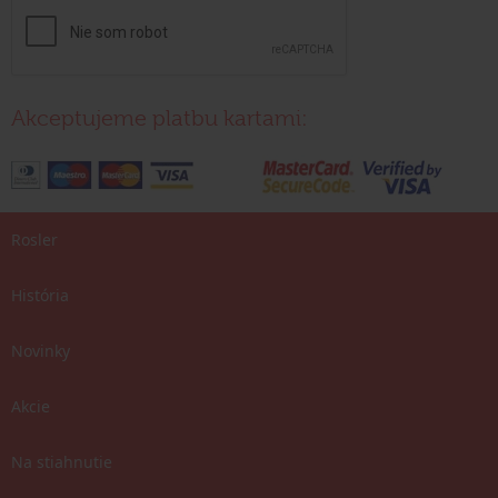
Akceptujeme platbu kartami:
Rosler
História
Novinky
Akcie
Na stiahnutie