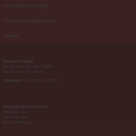
Obchodné podmienky
Ochrana osobných údajov
Kontakt
Kontaktné údaje:
tel./fax: +421 (0)2 4445 6436
e-mail:
rosler@rosler.sk
Otvorené:
Po – Pi 08:00 – 16:00
Korešpondenčná adresa:
ROSLER - s.r.o.
Vajnorská 140
831 04 Bratislava