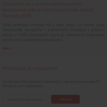
Zoznámte sa s umeleckým pozadím
limitovanej edície Victorinox Evoke Wood
Damast 2026
Tento prémiový vreckový nôž v sebe spája 115 vrstiev ocele
Damasteel® GysingeTM s jedinečnými črienkami z platanu.
Každý zo 7.000 očíslovaných kusov je stelesnením švajčiarskej
precíznosti a unikátneho spracovania.
viac »
Prihlásenie do newslettra
Chcete byť informovaný o novinkách a výhodných ponukách?
Prihláste sa k odoberaniu