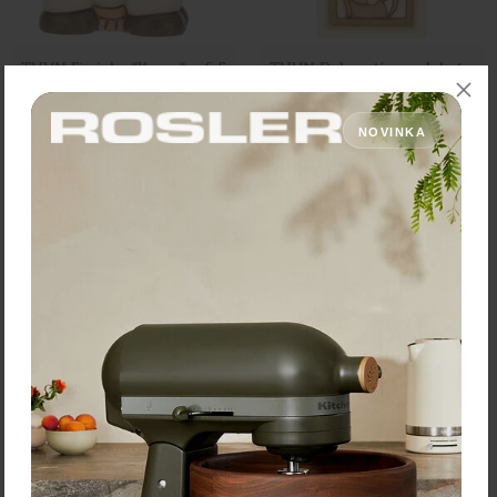
THUN Figúrka "Krava" – 6,5
THUN Dekoratívna plaketa
x 4,4 x 6,7 cm
"Mária s Ježiškom" – 9 x 1,8
x 14,5 cm
NOVINKA
39,00 €
Zľava:
-30 %
Cena: 52,90 €
Cena: 27,30 €
s DPH
s DPH
Skladom 4 ks
Skladom 2 ks
Vložiť do košíka
Vložiť do košíka