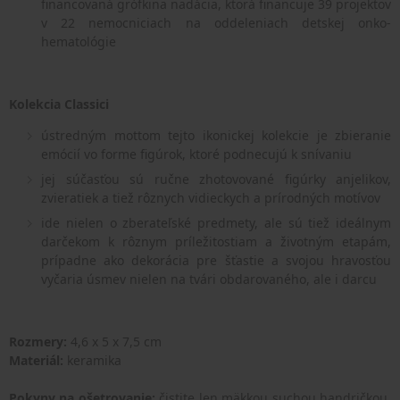
financovaná grófkina nadácia, ktorá financuje 39 projektov
v 22 nemocniciach na oddeleniach detskej onko-
hematológie
Kolekcia Classici
ústredným mottom tejto ikonickej kolekcie je zbieranie
emócií vo forme figúrok, ktoré podnecujú k snívaniu
jej súčasťou sú ručne zhotovované figúrky anjelikov,
zvieratiek a tiež rôznych vidieckych a prírodných motívov
ide nielen o zberateľské predmety, ale sú tiež ideálnym
darčekom k rôznym príležitostiam a životným etapám,
prípadne ako dekorácia pre šťastie a svojou hravosťou
vyčaria úsmev nielen na tvári obdarovaného, ale i darcu
Rozmery:
4,6 x 5 x 7,5 cm
Materiál:
keramika
Pokyny na ošetrovan
ie:
čistite len mäkkou suchou handričkou,