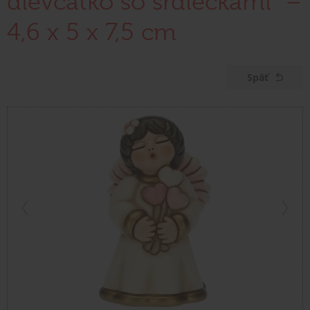
dievčatko so srdiečkami" –
4,6 x 5 x 7,5 cm
Späť