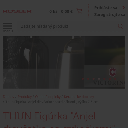
Prihláste sa
0 ks
0,00 €
Zaregistrujte sa
Domov
Produkty
Osobné doplnky
Keramické doplnky
Thun Figúrka "Anjel dievčatko so srdiečkami", výška 7,5 cm
THUN Figúrka "Anjel