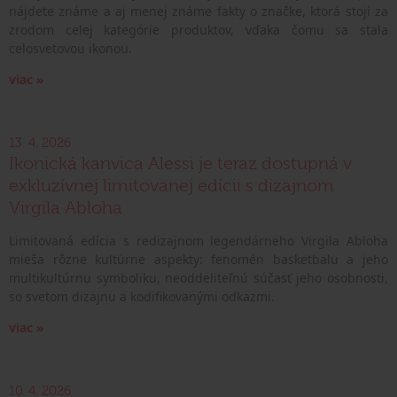
nájdete známe a aj menej známe fakty o značke, ktorá stojí za
zrodom celej kategórie produktov, vďaka čomu sa stala
celosvetovou ikonou.
viac »
13. 4. 2026
Ikonická kanvica Alessi je teraz dostupná v
exkluzívnej limitovanej edícii s dizajnom
Virgila Abloha
Limitovaná edícia s redizajnom legendárneho Virgila Abloha
mieša rôzne kultúrne aspekty: fenomén basketbalu a jeho
multikultúrnu symboliku, neoddeliteľnú súčasť jeho osobnosti,
so svetom dizajnu a kodifikovanými odkazmi.
viac »
10. 4. 2026