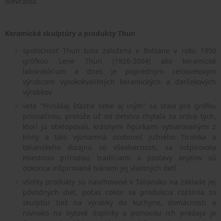
dievčatka.
Keramické skulptúry a produkty Thun
spoločnosť Thun bola založená v Bolzane v roku 1950
grófkou Lene Thun (1926-2004) ako keramické
laboratórium a dnes je popredným celosvetovým
výrobcom vysokokvalitných keramických a darčekových
výrobkov
veta "Prinášaj šťastie sebe aj iným" sa stala pre grófku
príznačnou, pretože už od detstva chytala za srdce tých,
ktorí ju obklopovali, krásnymi figúrkami vytvarovanými z
hliny a táto významná osobnosť južného Tirolska a
talianskeho dizajnu vo všeobecnosti, sa inšpirovala
miestnou prírodou, tradíciami a postavy anjelov sú
dokonca inšpirované tvárami jej vlastných detí
všetky produkty sú navrhované v Taliansku na základe jej
pôvodných diel, počas rokov sa produkcia rozšírila zo
skulptúr tiež na výrobky do kuchyne, domácnosti a
rovnako na bytové doplnky a pomocou ich predaja je