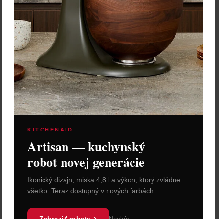
THUN Figúrka "Medvedíci
Blíženci" – 7,3 x 5,6 x 6,5
cm
23,60 €
Zľava:
-30 %
Cena: 16,52 €
s DPH
Skladom 5 ks
Vložiť do košíka
KITCHENAID
Artisan — kuchynský
robot novej generácie
Ikonický dizajn, miska 4,8 l a výkon, ktorý zvládne
všetko. Teraz dostupný v nových farbách.
Zobraziť roboty
Neskôr