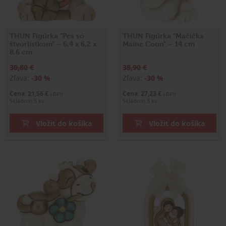
THUN Figúrka "Pes so
THUN Figúrka "Mačička
štvorlístkom" – 6,4 x 6,2 x
Maine Coon" – 14 cm
8,6 cm
30,80 €
38,90 €
Zľava:
-30 %
Zľava:
-30 %
Cena: 21,56 €
Cena: 27,23 €
s DPH
s DPH
Skladom 5 ks
Skladom 3 ks
Vložiť do košíka
Vložiť do košíka