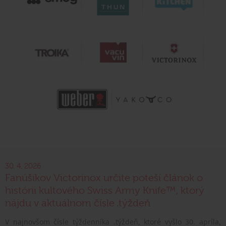
30. 4. 2026
Fanúšikov Victorinox určite poteší článok o
histórii kultového Swiss Army Knife™, ktorý
nájdu v aktuálnom čísle .týždeň
V najnovšom čísle týždenníka .týždeň, ktoré vyšlo 30. apríla,