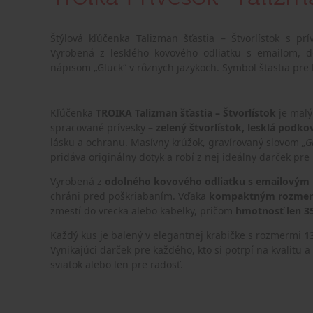
Štýlová kľúčenka Talizman šťastia – Štvorlístok s prí
Vyrobená z lesklého kovového odliatku s emailom, 
nápisom „Glück“ v rôznych jazykoch. Symbol šťastia pre
Kľúčenka
TROIKA Talizman šťastia – Štvorlístok
je malý
spracované prívesky –
zelený štvorlístok, lesklá podko
lásku a ochranu. Masívny krúžok, gravírovaný slovom
„G
pridáva originálny dotyk a robí z nej ideálny darček pre 
Vyrobená z
odolného kovového odliatku s emailovým
chráni pred poškriabaním. Vďaka
kompaktným rozmero
zmestí do vrecka alebo kabelky, pričom
hmotnosť len 3
Každý kus je balený v elegantnej krabičke s rozmermi
1
Vynikajúci darček pre každého, kto si potrpí na kvalitu 
sviatok alebo len pre radosť.