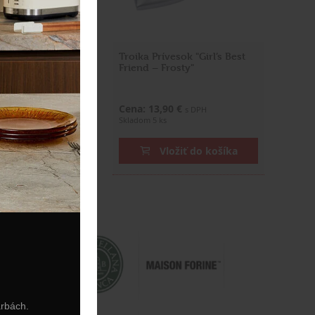
esok "Love Is In
Troika Prívesok "Girl’s Best
strieborný
Friend – Frosty"
0 €
Cena: 13,90 €
s DPH
s DPH
Skladom 5 ks
ožiť do košíka
Vložiť do košíka
arbách.