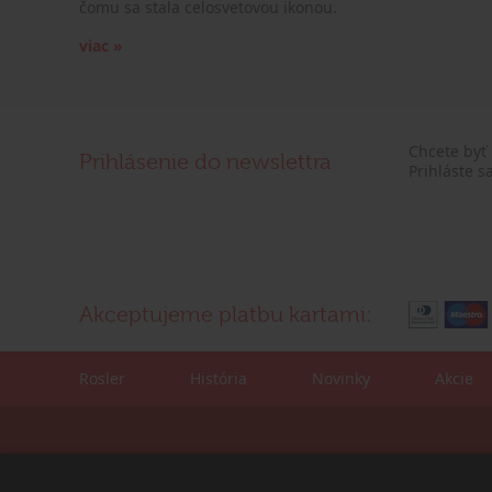
čomu sa stala celosvetovou ikonou.
viac »
Chcete byť
Prihlásenie do newslettra
Prihláste s
Akceptujeme platbu kartami:
Rosler
História
Novinky
Akcie
Kontaktné údaje:
Korešpondenčná adre
tel./fax: +421 (0)2 4445 6436
ROSLER - s.r.o.