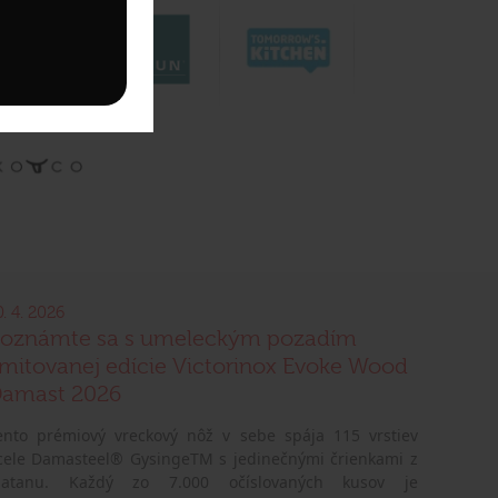
0. 4. 2026
oznámte sa s umeleckým pozadím
imitovanej edície Victorinox Evoke Wood
amast 2026
ento prémiový vreckový nôž v sebe spája 115 vrstiev
cele Damasteel® GysingeTM s jedinečnými črienkami z
latanu. Každý zo 7.000 očíslovaných kusov je