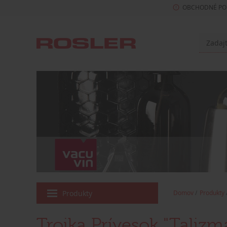
OBCHODNÉ PO
Produkty
Domov
Produkty
Troika Prívesok "Talizma