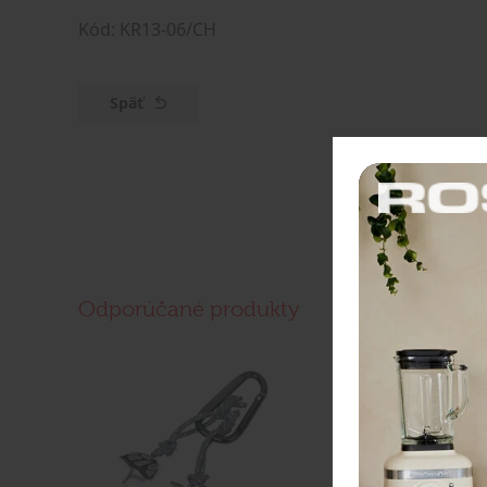
Kód: KR13-06/CH
Späť
Odporúčané produkty