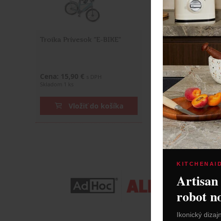
Troika Prívesok "E-BIKE"
Troika Prívesok 
Cena: 15,90 €
Cena: 13,90 €
s DPH
s DP
Skladom 1 ks
Skladom 1 ks
Vložiť do košíka
Vložiť do
KITCHENAI
Artisan
robot n
Ikonický dizaj