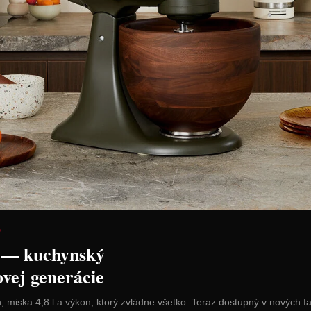
CAT & KITTY
Troika Prívesok "5.
Troika Prív
SINFONIE"
The Air" – 
Cena: 14,40 €
Cena: 15,9
H
s DPH
Do 14 dní
Skladom > 5 ks
 košíka
Vložiť do košíka
Vl
D
 — kuchynský
ovej generácie
n, miska 4,8 l a výkon, ktorý zvládne všetko. Teraz dostupný v nových f