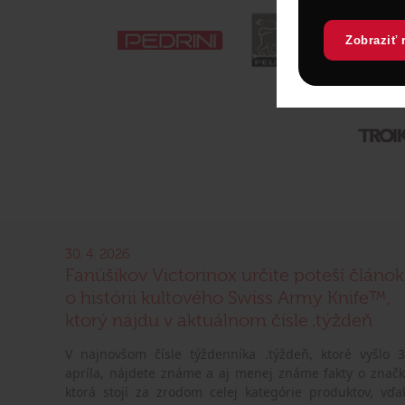
Zobraziť 
30. 4. 2026
Fanúšikov Victorinox určite poteší článok
o histórii kultového Swiss Army Knife™,
ktorý nájdu v aktuálnom čísle .týždeň
V najnovšom čísle týždenníka .týždeň, ktoré vyšlo 3
apríla, nájdete známe a aj menej známe fakty o značk
ktorá stojí za zrodom celej kategórie produktov, vďa