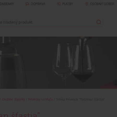
DMIENKY
DOPRAVA
PLATBY
OSOBNÝ ODBER
Osobné doplnky
Prívesky na kľúče
Troika Prívesok "Talizman šťastia"
n šťastia"