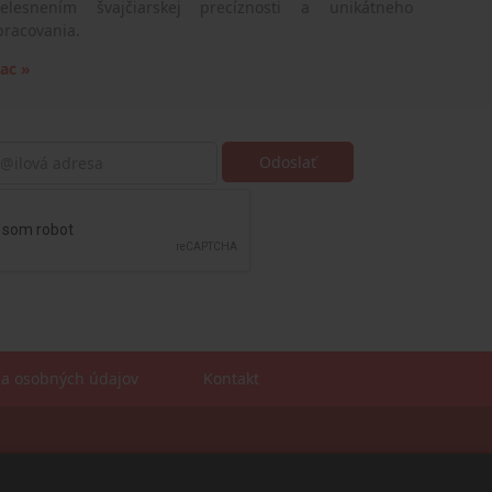
telesnením švajčiarskej precíznosti a unikátneho
pracovania.
iac »
a osobných údajov
Kontakt
Sales manager
mobil: +421 901 728 409