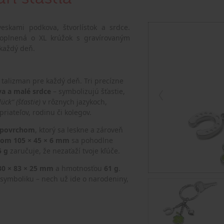
veskami podkova, štvorlístok a srdce.
doplnená o XL krúžok s gravírovaným
 každý deň.
 talizman pre každý deň. Tri precízne
va a malé srdce
– symbolizujú šťastie,
lück“ (šťastie)
v rôznych jazykoch,
priateľov, rodinu či kolegov.
 povrchom
, ktorý sa leskne a zároveň
m 105 × 45 × 6 mm
sa pohodlne
5 g
zaručuje, že nezaťaží tvoje kľúče.
30 × 83 × 25 mm
a hmotnosťou
61 g
.
a symboliku – nech už ide o narodeniny,