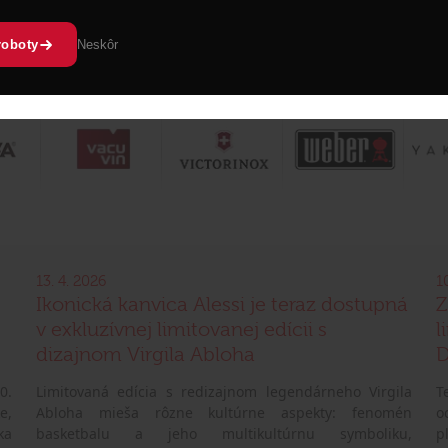
roboty
Neskôr
13. 4. 2026
1
Ikonická kanvica Alessi je teraz dostupná
Z
v exkluzívnej limitovanej edícii s
l
dizajnom Virgila Abloha
D
0.
Limitovaná edícia s redizajnom legendárneho Virgila
T
e,
Abloha mieša rôzne kultúrne aspekty: fenomén
o
ka
basketbalu a jeho multikultúrnu symboliku,
p