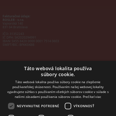
Fakturačné údaje:
ROSLER - s.r.o.
Vajnorská 140
831 04 Bratislava
IČO: 31352243
IČ DPH: SK2020294991
IBAN:
SK55 8420 0000 0001 7514 0603
SWIFT/BIC:
BFKKSKBB
Táto webová lokalita používa
súbory cookie.
Sales manager
mobil: +421 901 728 409
Táto webová lokalita používa súbory cookie na zlepšenie
e-mail:
sales@rosler.sk
používateľskej skúsenosti. Používaním našej webovej lokality
Regionálni zástupcovia
vyjadrujete súhlas s používaním všetkých súborov cookie v súlade s
Západ a stred:
+421 903 728 402
našimi zásadami používania súborov cookie.
Prečítať viac
+421 903 728 409
NEVYHNUTNE POTREBNÉ
VÝKONNOSŤ
Východ
mobil: +421 901 728 409