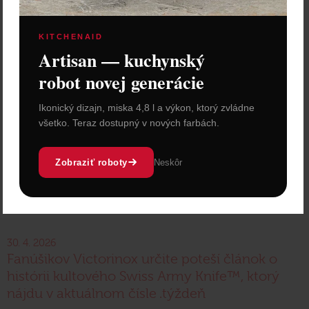
KITCHENAID
Artisan — kuchynský
robot novej generácie
Ikonický dizajn, miska 4,8 l a výkon, ktorý zvládne
všetko. Teraz dostupný v nových farbách.
Zobraziť roboty
Neskôr
30. 4. 2026
Fanúšikov Victorinox určite poteší článok o
histórii kultového Swiss Army Knife™, ktorý
nájdu v aktuálnom čísle .týždeň