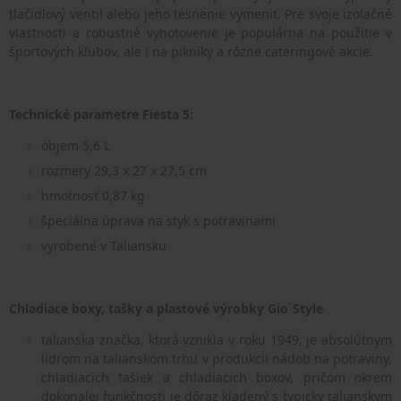
tlačidlový ventil alebo jeho tesnenie vymeniť. Pre svoje izolačné
vlastnosti a robustné vyhotovenie je populárna na použitie v
športových klubov, ale i na pikniky a rôzne cateringové akcie.
Technické parametre Fiesta 5:
objem 5,6 L
rozmery 29,3 x 27 x 27,5 cm
hmotnosť 0,87 kg
špeciálna úprava na styk s potravinami
vyrobené v Taliansku
Chladiace boxy, tašky a plastové výrobky Gio´Style
talianska značka, ktorá vznikla v roku 1949, je absolútnym
lídrom na talianskom trhu v produkcii nádob na potraviny,
chladiacich tašiek a chladiacich boxov, pričom okrem
dokonalej funkčnosti je dôraz kladený s typicky talianskym