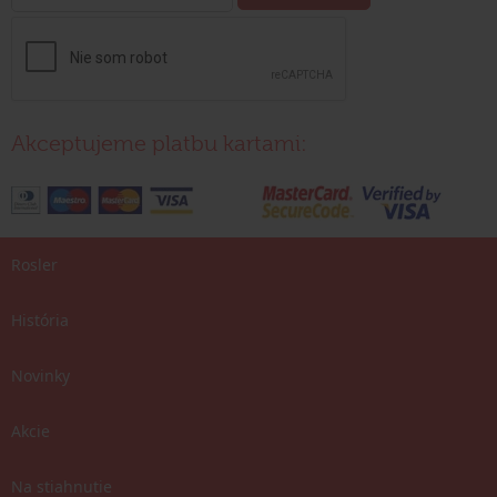
Akceptujeme platbu kartami:
Rosler
História
Novinky
Akcie
Na stiahnutie