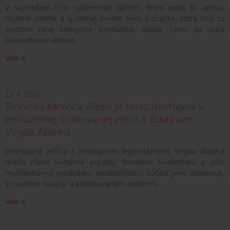
V najnovšom čísle týždenníka .týždeň, ktoré vyšlo 30. apríla,
nájdete známe a aj menej známe fakty o značke, ktorá stojí za
zrodom celej kategórie produktov, vďaka čomu sa stala
celosvetovou ikonou.
viac »
13. 4. 2026
Ikonická kanvica Alessi je teraz dostupná v
exkluzívnej limitovanej edícii s dizajnom
Virgila Abloha
Limitovaná edícia s redizajnom legendárneho Virgila Abloha
mieša rôzne kultúrne aspekty: fenomén basketbalu a jeho
multikultúrnu symboliku, neoddeliteľnú súčasť jeho osobnosti,
so svetom dizajnu a kodifikovanými odkazmi.
viac »