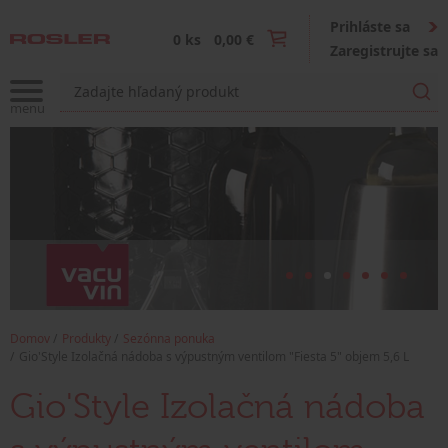
Prihláste sa
0 ks
0,00 €
Zaregistrujte sa
Domov
Produkty
Sezónna ponuka
Gio'Style Izolačná nádoba s výpustným ventilom "Fiesta 5" objem 5,6 L
Gio'Style Izolačná nádoba