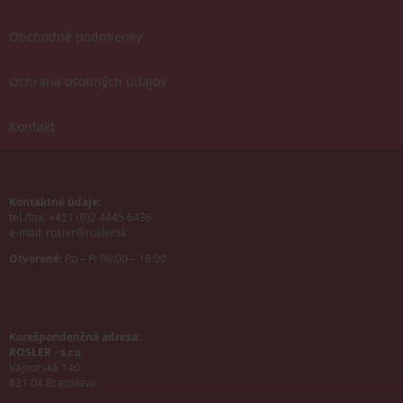
Obchodné podmienky
Ochrana osobných údajov
Kontakt
Kontaktné údaje:
tel./fax: +421 (0)2 4445 6436
e-mail:
rosler@rosler.sk
Otvorené:
Po – Pi 08:00 – 16:00
Korešpondenčná adresa:
ROSLER - s.r.o.
Vajnorská 140
831 04 Bratislava