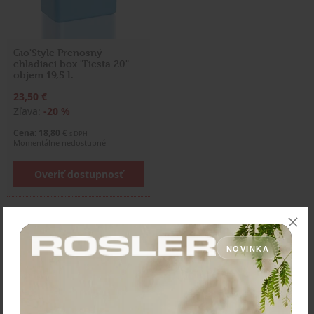
Gio'Style Prenosný
chladiaci box "Fiesta 20"
objem 19,5 L
23,50 €
Zľava:
-20 %
Cena: 18,80 €
s DPH
Momentálne nedostupné
Overiť dostupnosť
NOVINKA