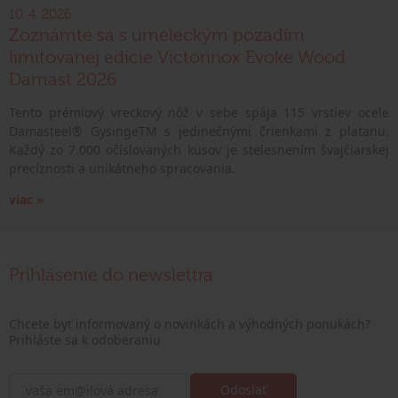
10. 4. 2026
Zoznámte sa s umeleckým pozadím
limitovanej edície Victorinox Evoke Wood
Damast 2026
Tento prémiový vreckový nôž v sebe spája 115 vrstiev ocele
Damasteel® GysingeTM s jedinečnými črienkami z platanu.
Každý zo 7.000 očíslovaných kusov je stelesnením švajčiarskej
precíznosti a unikátneho spracovania.
viac »
Prihlásenie do newslettra
Chcete byť informovaný o novinkách a výhodných ponukách?
Prihláste sa k odoberaniu