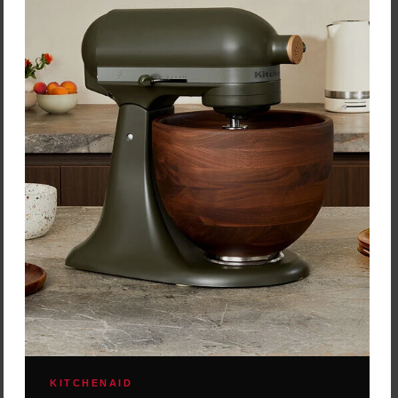
82 cm
Cena: 111,80 €
s DPH
Skladom 5 ks
Vybrať variant
KITCHENAID