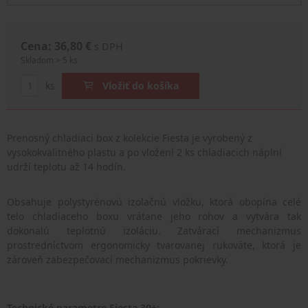
Cena: 36,80 €
s DPH
Skladom > 5 ks
ks
Vložiť do košíka
Prenosný chladiaci box z kolekcie Fiesta je vyrobený z
vysokokvalitného plastu a po vložení 2 ks chladiacich náplní
udrží teplotu až 14 hodín.
Obsahuje polystyrénovú izolačnú vložku, ktorá obopína celé
telo chladiaceho boxu vrátane jeho rohov a vytvára tak
dokonalú teplotnú izoláciu. Zatvárací mechanizmus
prostredníctvom ergonomicky tvarovanej rukoväte, ktorá je
zároveň zabezpečovací mechanizmus pokrievky.
Technické parametre Fiesta 30+: