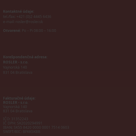
Kontaktné údaje:
tel./fax: +421 (0)2 4445 6436
e-mail:
rosler@rosler.sk
Otvorené:
Po – Pi 08:00 – 16:00
Korešpondenčná adresa:
ROSLER - s.r.o.
Vajnorská 140
831 04 Bratislava
Fakturačné údaje:
ROSLER - s.r.o.
Vajnorská 140
831 04 Bratislava
IČO: 31352243
IČ DPH: SK2020294991
IBAN:
SK55 8420 0000 0001 7514 0603
SWIFT/BIC:
BFKKSKBB