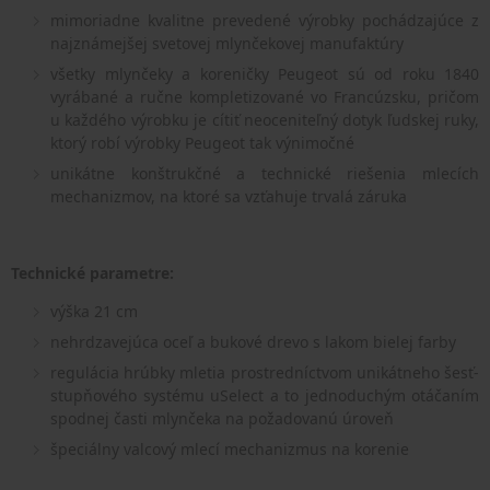
mimoriadne kvalitne prevedené výrobky pochádzajúce z
najznámejšej svetovej mlynčekovej manufaktúry
všetky mlynčeky a koreničky Peugeot sú od roku 1840
vyrábané a ručne kompletizované vo Francúzsku, pričom
u každého výrobku je cítiť neoceniteľný dotyk ľudskej ruky,
ktorý robí výrobky Peugeot tak výnimočné
unikátne konštrukčné a technické riešenia mlecích
mechanizmov, na ktoré sa vzťahuje trvalá záruka
Technické parametre:
výška 21 cm
nehrdzavejúca oceľ a bukové drevo s lakom bielej farby
regulácia hrúbky mletia prostredníctvom unikátneho šesť-
stupňového systému uSelect a to jednoduchým otáčaním
spodnej časti mlynčeka na požadovanú úroveň
špeciálny valcový mlecí mechanizmus na korenie