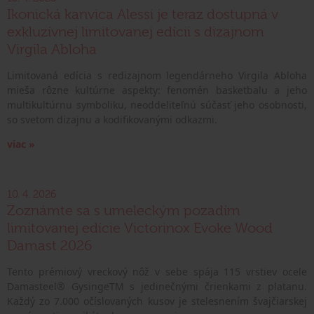
Ikonická kanvica Alessi je teraz dostupná v
exkluzívnej limitovanej edícii s dizajnom
Virgila Abloha
Limitovaná edícia s redizajnom legendárneho Virgila Abloha
mieša rôzne kultúrne aspekty: fenomén basketbalu a jeho
multikultúrnu symboliku, neoddeliteľnú súčasť jeho osobnosti,
so svetom dizajnu a kodifikovanými odkazmi.
viac »
10. 4. 2026
Zoznámte sa s umeleckým pozadím
limitovanej edície Victorinox Evoke Wood
Damast 2026
Tento prémiový vreckový nôž v sebe spája 115 vrstiev ocele
Damasteel® GysingeTM s jedinečnými črienkami z platanu.
Každý zo 7.000 očíslovaných kusov je stelesnením švajčiarskej