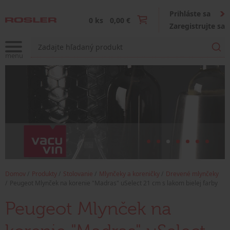
Prihláste sa
0 ks
0,00 €
Zaregistrujte sa
Domov
Produkty
Stolovanie
Mlynčeky a koreničky
Drevené mlynčeky
Peugeot Mlynček na korenie "Madras" uSelect 21 cm s lakom bielej farby
Peugeot Mlynček na