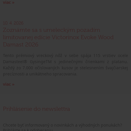
viac »
10. 4. 2026
Zoznámte sa s umeleckým pozadím
limitovanej edície Victorinox Evoke Wood
Damast 2026
Tento prémiový vreckový nôž v sebe spája 115 vrstiev ocele
Damasteel® GysingeTM s jedinečnými črienkami z platanu.
Každý zo 7.000 očíslovaných kusov je stelesnením švajčiarskej
precíznosti a unikátneho spracovania.
viac »
Prihlásenie do newslettra
Chcete byť informovaný o novinkách a výhodných ponukách?
Prihláste sa k odoberaniu