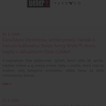
30. 4. 2026
Fanúšikov Victorinox určite poteší článok o
histórii kultového Swiss Army Knife™, ktorý
nájdu v aktuálnom čísle .týždeň
V najnovšom čísle týždenníka .týždeň, ktoré vyšlo 30. apríla,
nájdete známe a aj menej známe fakty o značke, ktorá stojí za
zrodom celej kategórie produktov, vďaka čomu sa stala
celosvetovou ikonou.
viac »
13. 4. 2026