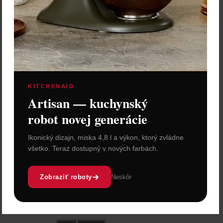
KITCHENAID
Artisan — kuchynský
robot novej generácie
Ikonický dizajn, miska 4,8 l a výkon, ktorý zvládne
všetko. Teraz dostupný v nových farbách.
Zobraziť roboty
Neskôr