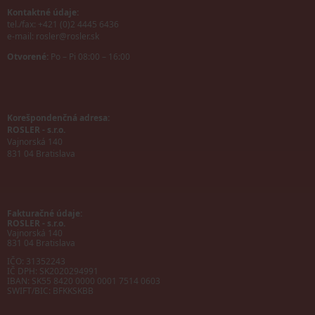
Kontaktné údaje:
tel./fax: +421 (0)2 4445 6436
e-mail:
rosler@rosler.sk
Otvorené:
Po – Pi 08:00 – 16:00
Korešpondenčná adresa:
ROSLER - s.r.o.
Vajnorská 140
831 04 Bratislava
Fakturačné údaje:
ROSLER - s.r.o.
Vajnorská 140
831 04 Bratislava
IČO: 31352243
IČ DPH: SK2020294991
IBAN:
SK55 8420 0000 0001 7514 0603
SWIFT/BIC:
BFKKSKBB