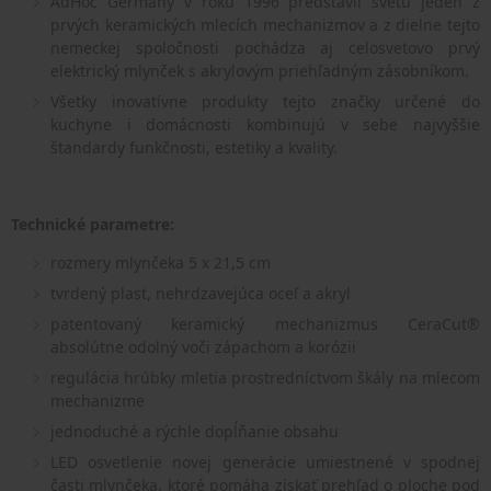
AdHoc Germany v roku 1996 predstavil svetu jeden z
prvých keramických mlecích mechanizmov a z dielne tejto
nemeckej spoločnosti pochádza aj celosvetovo prvý
elektrický mlynček s akrylovým priehľadným zásobníkom.
Všetky inovatívne produkty tejto značky určené do
kuchyne i domácnosti kombinujú v sebe najvyššie
štandardy funkčnosti, estetiky a kvality.
Technické parametre:
rozmery mlynčeka 5 x 21,5 cm
tvrdený plast, nehrdzavejúca oceľ a akryl
patentovaný keramický mechanizmus CeraCut®
absolútne odolný voči zápachom a korózii
regulácia hrúbky mletia prostredníctvom škály na mlecom
mechanizme
jednoduché a rýchle dopĺňanie obsahu
LED osvetlenie novej generácie umiestnené v spodnej
časti mlynčeka, ktoré pomáha získať prehľad o ploche pod