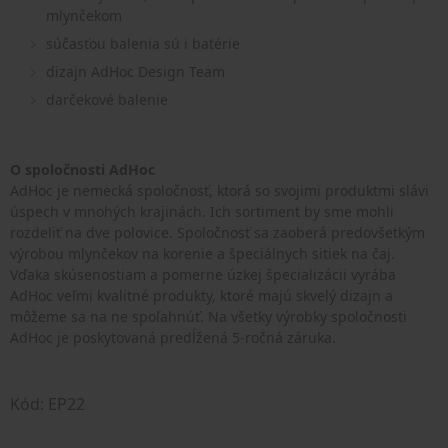
mlynčekom
súčasťou balenia sú i batérie
dizajn AdHoc Design Team
darčekové balenie
O spoločnosti AdHoc
AdHoc je nemecká spoločnosť, ktorá so svojimi produktmi slávi
úspech v mnohých krajinách. Ich sortiment by sme mohli
rozdeliť na dve polovice. Spoločnosť sa zaoberá predovšetkým
výrobou mlynčekov na korenie a špeciálnych sitiek na čaj.
Vďaka skúsenostiam a pomerne úzkej špecializácii vyrába
AdHoc veľmi kvalitné produkty, ktoré majú skvelý dizajn a
môžeme sa na ne spoľahnúť. Na všetky výrobky spoločnosti
AdHoc je poskytovaná predĺžená 5-ročná záruka.
Kód: EP22