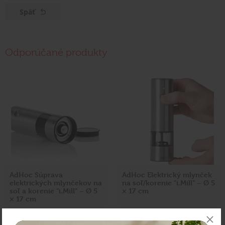
Späť
Odporúčané produkty
AdHoc Súprava
AdHoc Elektrický mlynček
elektrických mlynčekov na
na soľ/korenie "i.Mill" – Ø 5
soľ a korenie "i.Mill" – Ø 5
× 17 cm
× 17 cm
Cena: 99,90 €
Cena: 54,90 €
s DPH
s DPH
Skladom > 5 ks
Skladom 5 ks