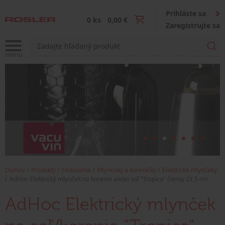
Prihláste sa
0 ks
0,00 €
Zaregistrujte sa
Domov
Produkty
Stolovanie
Mlynčeky a koreničky
Elektrické mlynčeky
AdHoc Elektrický mlynček na korenie alebo soľ "Tropica" čierny 21,5 cm
AdHoc Elektrický mlynček