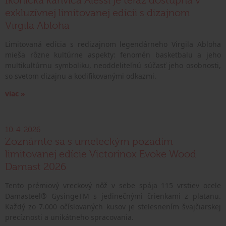
Ikonická kanvica Alessi je teraz dostupná v
exkluzívnej limitovanej edícii s dizajnom
Virgila Abloha
Limitovaná edícia s redizajnom legendárneho Virgila Abloha
mieša rôzne kultúrne aspekty: fenomén basketbalu a jeho
multikultúrnu symboliku, neoddeliteľnú súčasť jeho osobnosti,
so svetom dizajnu a kodifikovanými odkazmi.
viac »
10. 4. 2026
Zoznámte sa s umeleckým pozadím
limitovanej edície Victorinox Evoke Wood
Damast 2026
Tento prémiový vreckový nôž v sebe spája 115 vrstiev ocele
Damasteel® GysingeTM s jedinečnými črienkami z platanu.
Každý zo 7.000 očíslovaných kusov je stelesnením švajčiarskej
precíznosti a unikátneho spracovania.