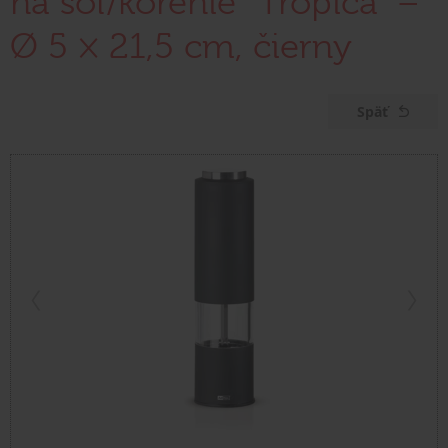
na soľ/korenie "Tropica" –
Ø 5 × 21,5 cm, čierny
Späť