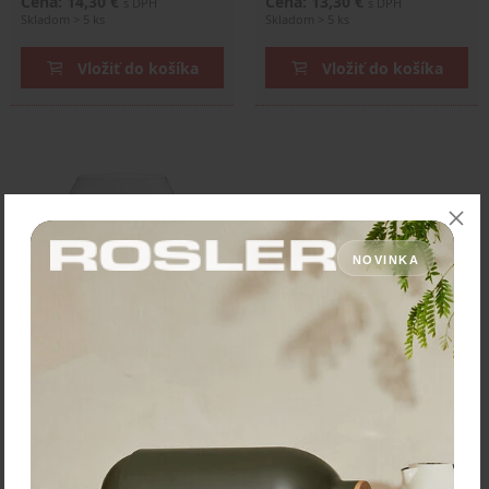
Cena: 14,30 €
Cena: 13,30 €
s DPH
s DPH
Skladom > 5 ks
Skladom > 5 ks
Vložiť do košíka
Vložiť do košíka
NOVINKA
Maison Forine Súprava
pohárov Brandy 440ml
"Sommelier" 4-dielna
Cena: 14,30 €
s DPH
Do 14 dní