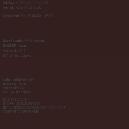
tel./fax: +421 (0)2 4445 6436
e-mail:
rosler@rosler.sk
Otvorené:
Po – Pi 08:00 – 16:00
Korešpondenčná adresa:
ROSLER - s.r.o.
Vajnorská 140
831 04 Bratislava
Fakturačné údaje:
ROSLER - s.r.o.
Vajnorská 140
831 04 Bratislava
IČO: 31352243
IČ DPH: SK2020294991
IBAN:
SK55 8420 0000 0001 7514 0603
SWIFT/BIC:
BFKKSKBB