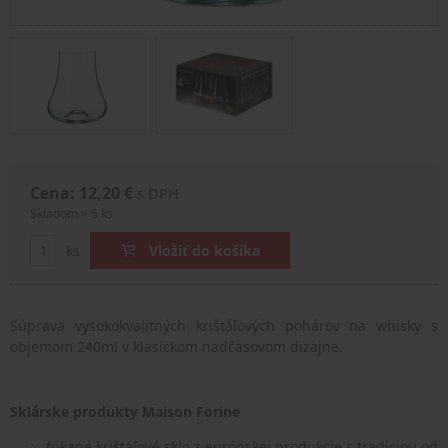
Cena: 12,20 €
s DPH
Skladom > 5 ks
ks
Vložiť do košíka
Súprava vysokokvalitných krištáľových pohárov na whisky s
objemom 240ml v klasickom nadčasovom dizajne.
Sklárske produkty Maison Forine
fúkané krištáľové sklo z európskej produkcie s tradíciou od