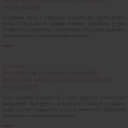
Virgila Abloha
Limitovaná edícia s redizajnom legendárneho Virgila Abloha
mieša rôzne kultúrne aspekty: fenomén basketbalu a jeho
multikultúrnu symboliku, neoddeliteľnú súčasť jeho osobnosti,
so svetom dizajnu a kodifikovanými odkazmi.
viac »
10. 4. 2026
Zoznámte sa s umeleckým pozadím
limitovanej edície Victorinox Evoke Wood
Damast 2026
Tento prémiový vreckový nôž v sebe spája 115 vrstiev ocele
Damasteel® GysingeTM s jedinečnými črienkami z platanu.
Každý zo 7.000 očíslovaných kusov je stelesnením švajčiarskej
precíznosti a unikátneho spracovania.
viac »