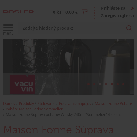
Prihláste sa
0 ks
0,00 €
Zaregistrujte sa
Domov
Produkty
Stolovanie
Podávanie nápojov
Maison Forine Poháre
Poháre Maison Forine Sommelier
Maison Forine Súprava pohárov Whisky 240ml "Sommelier" 4-dielna
Maison Forine Súprava