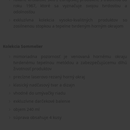
roku 1967, ktoré sa vyznačuje svojou tvrdosťou a
odolnosťou
exkluzívna kolekcia vysoko-kvalitných produktov so
zosilnenou stopkou a tepelne tvrdeným horným okrajom
Kolekcia Sommelier
mimoriadna pozornosť je venovaná hornému okraju
tvrdenému tepelnou metódou a zabezpečujúcemu dlhú
životnosť produktov
precízne laserovo rezaný horný okraj
klasický nadčasový tvar a dizajn
vhodné do umývačky riadu
exkluzívne darčekové balenie
objem 240 ml
súprava obsahuje 4 kusy