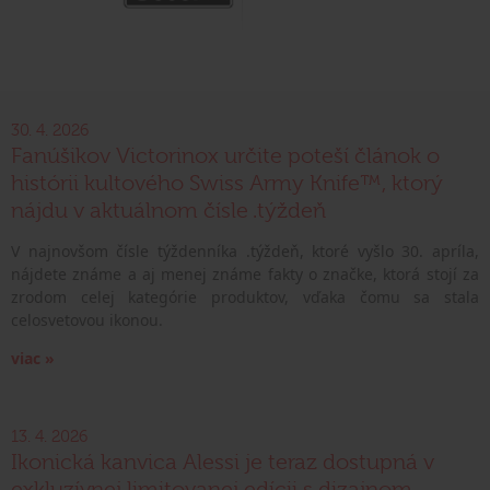
30. 4. 2026
Fanúšikov Victorinox určite poteší článok o
histórii kultového Swiss Army Knife™, ktorý
nájdu v aktuálnom čísle .týždeň
V najnovšom čísle týždenníka .týždeň, ktoré vyšlo 30. apríla,
nájdete známe a aj menej známe fakty o značke, ktorá stojí za
zrodom celej kategórie produktov, vďaka čomu sa stala
celosvetovou ikonou.
viac »
13. 4. 2026
Ikonická kanvica Alessi je teraz dostupná v
exkluzívnej limitovanej edícii s dizajnom