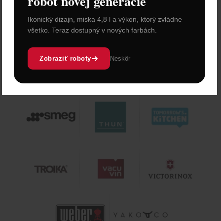
robot novej generácie
Ikonický dizajn, miska 4,8 l a výkon, ktorý zvládne
všetko. Teraz dostupný v nových farbách.
Zobraziť roboty
Neskôr