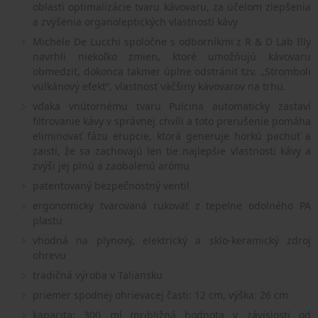
oblasti optimalizácie tvaru kávovaru, za účelom zlepšenia
a zvýšenia organoleptických vlastností kávy
Michele De Lucchi spoločne s odborníkmi z R & D Lab Illy
navrhli niekoľko zmien, ktoré umožňujú kávovaru
obmedziť, dokonca takmer úplne odstrániť tzv. „Stromboli
vulkánový efekt“, vlastnosť väčšiny kávovarov na trhu.
vďaka vnútornému tvaru Pulcina automaticky zastaví
filtrovanie kávy v správnej chvíli a toto prerušenie pomáha
eliminovať fázu erupcie, ktorá generuje horkú pachuť a
zaistí, že sa zachovajú len tie najlepšie vlastnosti kávy a
zvýši jej plnú a zaobalenú arómu
patentovaný bezpečnostný ventil
ergonomicky tvarovaná rukoväť z tepelne odolného PA
plastu
vhodná na plynový, elektrický a sklo-keramický zdroj
ohrevu
tradičná výroba v Taliansku
priemer spodnej ohrievacej časti: 12 cm, výška: 26 cm
kapacita: 300 ml (približná hodnota v závislosti od