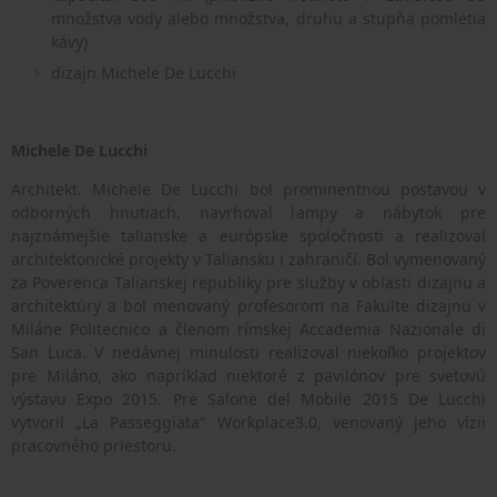
množstva vody alebo množstva, druhu a stupňa pomletia
kávy)
dizajn Michele De Lucchi
Michele De Lucchi
Architekt. Michele De Lucchi bol prominentnou postavou v
odborných hnutiach, navrhoval lampy a nábytok pre
najznámejšie talianske a európske spoločnosti a realizoval
architektonické projekty v Taliansku i zahraničí. Bol vymenovaný
za Poverenca Talianskej republiky pre služby v oblasti dizajnu a
architektúry a bol menovaný profesorom na Fakulte dizajnu v
Miláne Politecnico a členom rímskej Accademia Nazionale di
San Luca. V nedávnej minulosti realizoval niekoľko projektov
pre Miláno, ako napríklad niektoré z pavilónov pre svetovú
výstavu Expo 2015. Pre Salone del Mobile 2015 De Lucchi
vytvoril „La Passeggiata“ Workplace3.0, venovaný jeho vízii
pracovného priestoru.