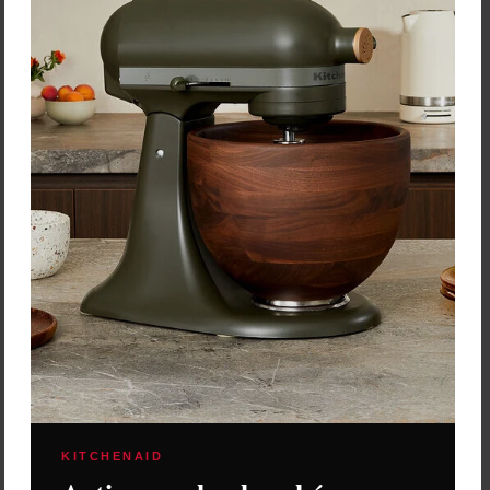
80,00 €
Zľava:
-20,00 €
Cena: 97,40 €
Cena: 60,00 €
s DPH
s DPH
Skladom 4 ks
Skladom 1 ks
Vložiť do košíka
Vybrať variant
Alessi Misa "Blow up" – 32
x 10,5 x 33 cm
KITCHENAID