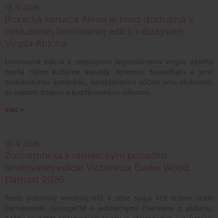
13. 4. 2026
Ikonická kanvica Alessi je teraz dostupná v
exkluzívnej limitovanej edícii s dizajnom
Virgila Abloha
Limitovaná edícia s redizajnom legendárneho Virgila Abloha
mieša rôzne kultúrne aspekty: fenomén basketbalu a jeho
multikultúrnu symboliku, neoddeliteľnú súčasť jeho osobnosti,
so svetom dizajnu a kodifikovanými odkazmi.
viac »
10. 4. 2026
Zoznámte sa s umeleckým pozadím
limitovanej edície Victorinox Evoke Wood
Damast 2026
Tento prémiový vreckový nôž v sebe spája 115 vrstiev ocele
Damasteel® GysingeTM s jedinečnými črienkami z platanu.