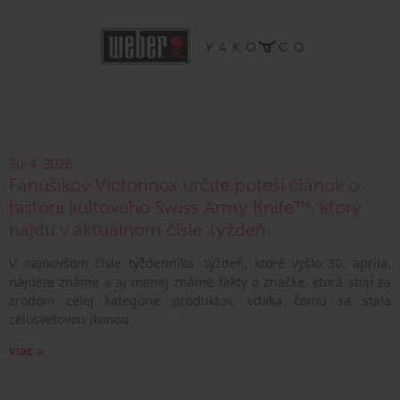
30. 4. 2026
Fanúšikov Victorinox určite poteší článok o
histórii kultového Swiss Army Knife™, ktorý
nájdu v aktuálnom čísle .týždeň
V najnovšom čísle týždenníka .týždeň, ktoré vyšlo 30. apríla,
nájdete známe a aj menej známe fakty o značke, ktorá stojí za
zrodom celej kategórie produktov, vďaka čomu sa stala
celosvetovou ikonou.
viac »