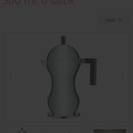
300 ml, 6 šálok
Späť