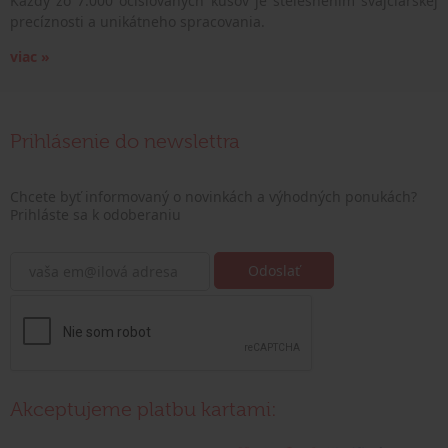
Každý zo 7.000 očíslovaných kusov je stelesnením švajčiarskej
precíznosti a unikátneho spracovania.
viac »
Prihlásenie do newslettra
Chcete byť informovaný o novinkách a výhodných ponukách?
Prihláste sa k odoberaniu
Akceptujeme platbu kartami: