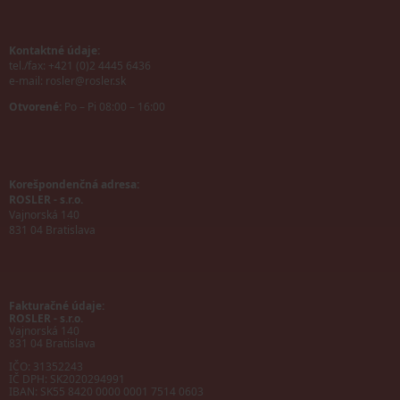
Kontaktné údaje:
tel./fax: +421 (0)2 4445 6436
e-mail:
rosler@rosler.sk
Otvorené:
Po – Pi 08:00 – 16:00
Korešpondenčná adresa:
ROSLER - s.r.o.
Vajnorská 140
831 04 Bratislava
Fakturačné údaje:
ROSLER - s.r.o.
Vajnorská 140
831 04 Bratislava
IČO: 31352243
IČ DPH: SK2020294991
IBAN:
SK55 8420 0000 0001 7514 0603