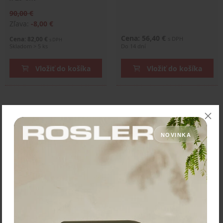
90,00 €
Zľava:
-8,00 €
Cena: 56,40 €
Cena: 82,00 €
s DPH
s DPH
Skladom > 5 ks
Do 14 dní
Vložiť do košíka
Vložiť do košíka
NOVINKA
Alessi Hriankovač "Plissé"
Alessi Kávovar "Ossidiana"
– 18,5 x 25 x 34 cm
– 150 ml, 3 šálky, čierny