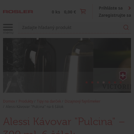
Prihláste sa
0 ks
0,00 €
Zaregistrujte sa
Domov
Produkty
Tipy na darček
Dizajnový fajnšmeker
Alessi Kávovar "Pulcina" na 6 šálok
Alessi Kávovar "Pulcina" –