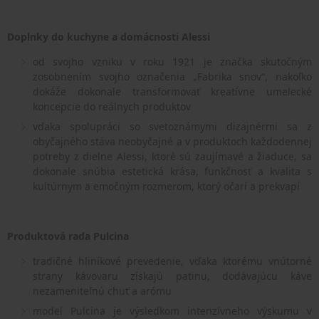
Doplnky do kuchyne a domácnosti Alessi
od svojho vzniku v roku 1921 je značka skutočným
zosobnením svojho označenia „Fabrika snov“, nakoľko
dokáže dokonale transformovať kreatívne umelecké
koncepcie do reálnych produktov
vďaka spolupráci so svetoznámymi dizajnérmi sa z
obyčajného stáva neobyčajné a v produktoch každodennej
potreby z dielne Alessi, ktoré sú zaujímavé a žiaduce, sa
dokonale snúbia estetická krása, funkčnosť a kvalita s
kultúrnym a emočným rozmerom, ktorý očarí a prekvapí
Produktová rada Pulcina
tradičné hliníkové prevedenie, vďaka ktorému vnútorné
strany kávovaru získajú patinu, dodávajúcu káve
nezameniteľnú chuť a arómu
model Pulcina je výsledkom intenzívneho výskumu v