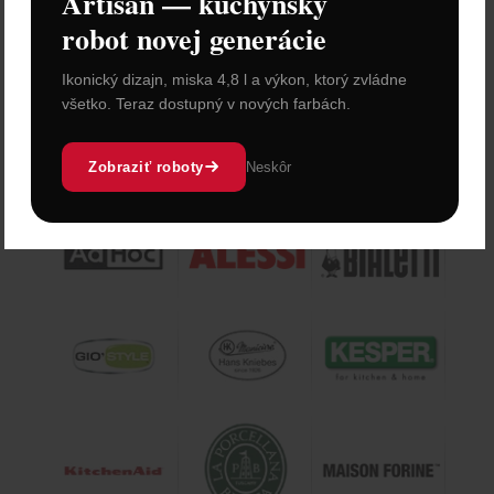
Artisan — kuchynský
Cena: 97,40 €
s DPH
robot novej generácie
Skladom 1 ks
Ikonický dizajn, miska 4,8 l a výkon, ktorý zvládne
Vložiť do košíka
všetko. Teraz dostupný v nových farbách.
Zobraziť roboty
Neskôr