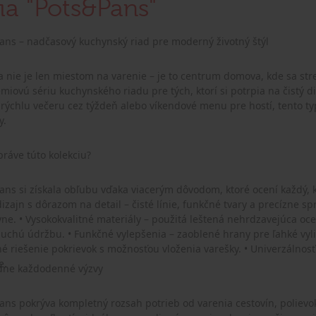
ia "Pots&Pans"
ans – nadčasový kuchynský riad pre moderný životný štýl
nie je len miestom na varenie – je to centrum domova, kde sa stre
miovú sériu kuchynského riadu pre tých, ktorí si potrpia na čistý d
 rýchlu večeru cez týždeň alebo víkendové menu pre hostí, tento t
y.
práve túto kolekciu?
ans si získala obľubu vďaka viacerým dôvodom, ktoré ocení každý, kt
izajn s dôrazom na detail – čisté línie, funkčné tvary a precízne spr
nú trvácnosť, odolnosť voči
re ľahké vylievanie, integrovaná odmerná stupnica, ergonomické
rievok s možnosťou vloženia varešky. • Univerzálnosť – kompatibilita so všetkými typmi varných dosiek
e.
ádne každodenné výzvy
ans pokrýva kompletný rozsah potrieb od varenia cestovín, polievo