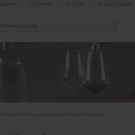
DMIENKY
DOPRAVA
PLATBY
OSOBNÝ ODBER
Varenie
Riad
Kuchynský riad Alessi
Kolekcia "Pots&Pans"