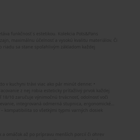
táva funkčnosť s estetikou. Kolekcia Pots&Pans
izajn, maximálnu účelnosť a vysokú kvalitu materiálov. Či
yp riadu sa stane spoľahlivým základom každej
o v kuchyni trávi viac ako pár minút denne: •
acovanie z nej robia esteticky príťažlivý prvok každej
k a omáčok až po prípravu menších porcií či ohrev