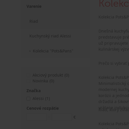
Kolekc
Varenie
Kolekcia Pots&P
Riad
Dnešná kuchyňa 
Kuchynský riad Alessi
predstavuje pré
už pripravujete
kulinárskej výzv
Kolekcia "Pots&Pans"
Prečo si vybrať 
Akciový produkt
(0)
Kolekcia Pots&P
Novinka
(0)
Minimalistický d
modernej kuchyne. • Vysokokvalitné materiály – použitá leštená nehrdzavejúca oceľ 18/10 zaručuje výnimoč
Značka
korózii a jednoduchú údržbu. • Funkčné vylepšenia – zaoblené hrany p
Alessi
(1)
držadlá a šikovné riešenie pok
vrátane indukci
Cenové rozpätie
Riad, ktorý zvl
€
Kolekcia Pots&P