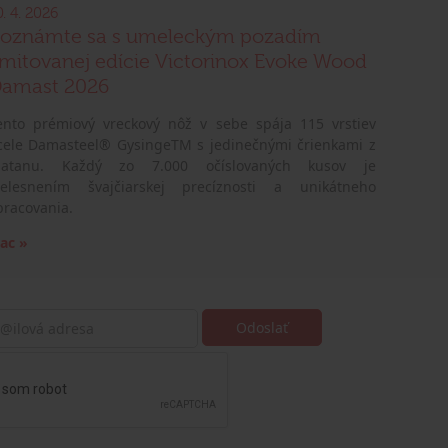
0. 4. 2026
oznámte sa s umeleckým pozadím
imitovanej edície Victorinox Evoke Wood
amast 2026
ento prémiový vreckový nôž v sebe spája 115 vrstiev
cele Damasteel® GysingeTM s jedinečnými črienkami z
latanu. Každý zo 7.000 očíslovaných kusov je
telesnením švajčiarskej precíznosti a unikátneho
pracovania.
iac »