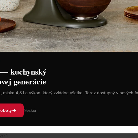
a
riadu
 9-dielna
ava hrncov,
D
ice a mliekovky,
 — kuchynský
é aj na
.
ovej generácie
€
s DPH
n, miska 4,8 l a výkon, ktorý zvládne všetko. Teraz dostupný v nových f
 do košíka
roboty
Neskôr
zo 1