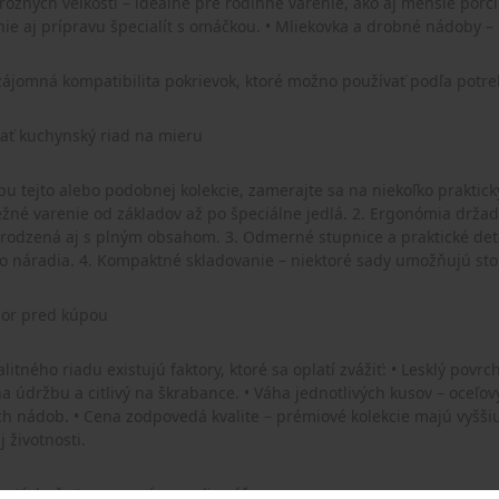
dusenie, opekanie aj prípravu špecialít s omáčkou
zájomná kompatibilita pokrievok, ktoré možno používať podľa potr
brať kuchynský riad na mieru
o alebo podobnej kolekcie, zamerajte sa na niekoľko praktických aspektov: 1. Počet kusov v sade –
ladov až po špeciálne jedlá. 2. Ergonómia držadiel a pokrievok – vyskúšajte, ako riad sedí v ruke a či je
. Odmerné stupnice a praktické detaily – ušetria čas a zjednodušia prípravu jedál bez
potreby ďalšieho náradia. 4. Kompaktné skladovanie – niektoré sady um
zor pred kúpou
xistujú faktory, ktoré sa oplatí zvážiť: • Lesklý povrch vs. praktickosť – vysoký lesk vyzerá luxusne, no môže
ance. • Váha jednotlivých kusov – oceľový riad býva ťažší, čo môže byť problém pri častom
šiu cenovku, no ide o investíciu do každodenného
 životnosti.
 tých, čo to s varením myslia vážne