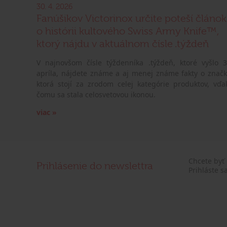
30. 4. 2026
Fanúšikov Victorinox určite poteší článok
o histórii kultového Swiss Army Knife™,
ktorý nájdu v aktuálnom čísle .týždeň
V najnovšom čísle týždenníka .týždeň, ktoré vyšlo 3
apríla, nájdete známe a aj menej známe fakty o značk
ktorá stojí za zrodom celej kategórie produktov, vďa
čomu sa stala celosvetovou ikonou.
viac »
Chcete byť
Prihlásenie do newslettra
Prihláste s