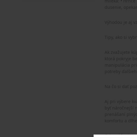
mlieka: • Hrnce rôznych veľkostí – ideálne pre rodinné varenie, ako aj menšie porcie pre jednotlivcov. • Kastróly a rajnice – vhodné na
Výhodou je aj v
Tipy, ako si vy
Ak zvažujete kúpu tejt
ktorá pokryje bežné varenie od zák
manipulácia prirodzená aj s plným obsahom. 3
Na čo si dať po
Aj pri výbere kvalitného riadu e
byť náročnejší na údržbu a citlivý na škrab
prenášaní plných nádob. • Cena zodpovedá kvalite – prémiové kolekcie majú vyš
komfortu a dlhej
Odporúčanie pre