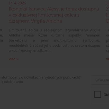
13. 4. 2026
1
Ikonická kanvica Alessi je teraz dostupná
Z
v exkluzívnej limitovanej edícii s
l
dizajnom Virgila Abloha
D
0.
Limitovaná edícia s redizajnom legendárneho Virgila
T
e,
Abloha mieša rôzne kultúrne aspekty: fenomén
o
ka
basketbalu a jeho multikultúrnu symboliku,
p
neoddeliteľnú súčasť jeho osobnosti, so svetom dizajnu
s
a kodifikovanými odkazmi.
s
viac »
v
 informovaný o novinkách a výhodných ponukách?
a k odoberaniu