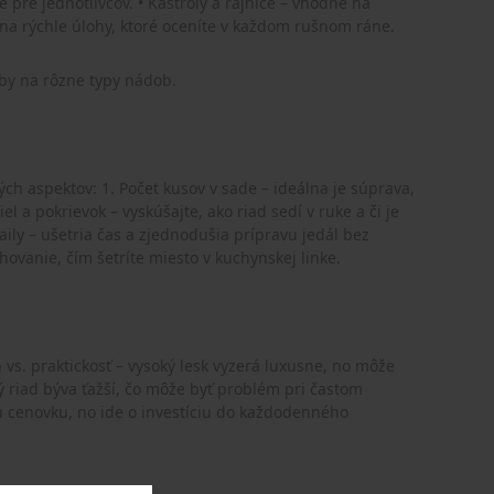
. • Mliekovka a drobné nádoby – na rýchle úlohy, ktoré oceníte v každom rušnom ráne.
eby na rôzne typy nádob.
 ideálna je súprava,
ožňujú stohovanie, čím šetríte miesto v kuchynskej linke.