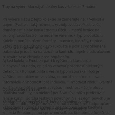
Tipy na výber: Ako nájsť ideálny kus z kolekcie Emotion
Pri výbere riadu z tejto kolekcie sa zamerajte na: • Veľkosť a
objem: Zvoľte si taký rozmer, aký zodpovedá veľkosti vašej
domácnosti alebo konkrétnemu účelu – menší hrniec na
prílohy, väčší kastról na nedeľné varenie. • Typ produktu:
Kolekcia ponúka rôzne formáty – panvice, kastróly, rajnice –
každý má svoje výhody. • Typ rukoväte a pokrievky: Sklenená
Na čo si dať pozor pri kúpe
pokrievka je ideálna na vizuálnu kontrolu, tepelne odizolované
rukoväte zase chránia pred popálením.
Aj keď kolekcia Emotion patrí k vyššiemu štandardu
kuchynského riadu, oplatí sa venovať pozornosť niektorým
detailom: • Kompatibilita s vaším typom sporáka: Hoci je
väčšina produktov univerzálna, odporúča sa skontrolovať
informáciu o vhodnosti pre indukciu. • Hmotnosť riadu: Kvalitná
konštrukcia môže znamenať vyššiu hmotnosť – čo je plus z
Odporúčanie na záver
hľadiska stability, no niektorí používateľov môžu preferovať
ľahšie kusy. • Údržba lesklých povrchov: Na lesklom povrchu je
Ak hľadáte výnimočný riad, ktorý spoľahlivo zvládne
viac vidieť odtlačky prstov a zaschnutú vodu, preto odporúčame
každodenné výzvy a zároveň bude ozdobou vašej kuchyne,
používať mäkkú handričku na záverečné leštenie.
kolekcia Emotion je tou správnou voľbou. Kombinuje funkčnosť,