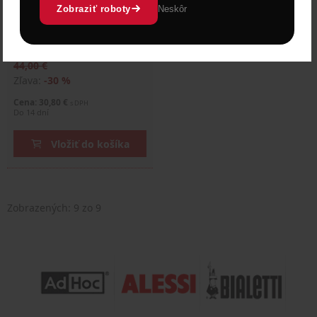
matnej a leštenej
Zobraziť roboty
Neskôr
nehrdzavejúcej ocele 18/10
so sklenenou pokrievkou.
Vhodná na všetky typy …
44,00 €
Zľava:
-30 %
Cena: 30,80 €
s DPH
Do 14 dní
Vložiť do košíka
Zobrazených:
9
zo 9