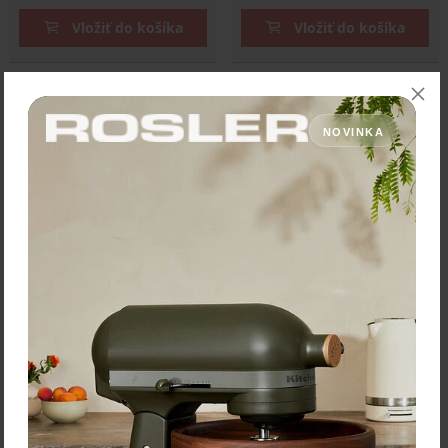
Vložiť do košíka
Vložiť do košíka
NOVINKA
Silampos Hrniec "Emotion"
Silampos Hrniec "Emotion"
priemer 24 cm - objem 6,8
priemer 26 cm - objem 8,5
L
L
Hrniec z kombinovanej
Hrniec z kombinovanej
matnej a leštenej
matnej a leštenej
nehrdzavejúcej ocele 18/10
nehrdzavejúcej ocele 18/10
so sklenenou pokrievkou.
so sklenenou pokrievkou.
Vhodný na všetky typy …
Vhodný na všetky typy …