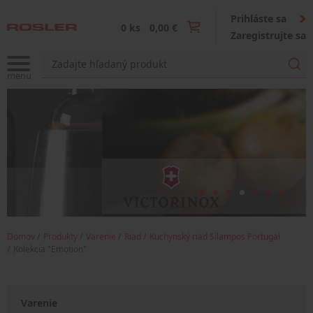
Prihláste sa
0 ks
0,00 €
Zaregistrujte sa
Domov
Produkty
Varenie
Riad
Kuchynský riad Silampos Portugal
Kolekcia "Emotion"
Varenie