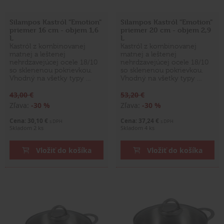
Silampos Kastról "Emotion"
Silampos Kastról "Emotion"
priemer 16 cm - objem 1,6
priemer 20 cm - objem 2,9
L
L
Kastról z kombinovanej
Kastról z kombinovanej
matnej a leštenej
matnej a leštenej
nehrdzavejúcej ocele 18/10
nehrdzavejúcej ocele 18/10
so sklenenou pokrievkou.
so sklenenou pokrievkou.
Vhodný na všetky typy …
Vhodný na všetky typy …
43,00 €
53,20 €
Zľava:
-30 %
Zľava:
-30 %
Cena: 30,10 €
Cena: 37,24 €
s DPH
s DPH
Skladom 2 ks
Skladom 4 ks
Vložiť do košíka
Vložiť do košíka