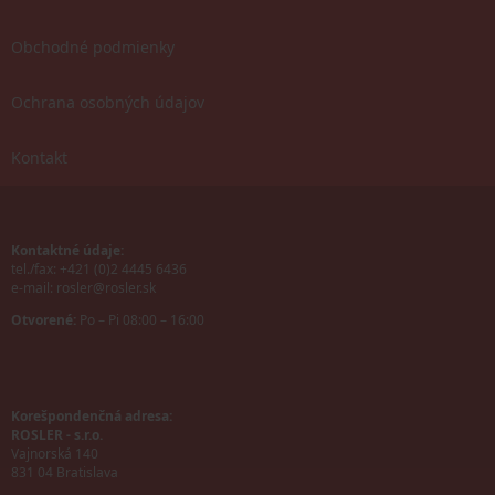
Obchodné podmienky
Ochrana osobných údajov
Kontakt
Kontaktné údaje:
tel./fax: +421 (0)2 4445 6436
e-mail:
rosler@rosler.sk
Otvorené:
Po – Pi 08:00 – 16:00
Korešpondenčná adresa:
ROSLER - s.r.o.
Vajnorská 140
831 04 Bratislava