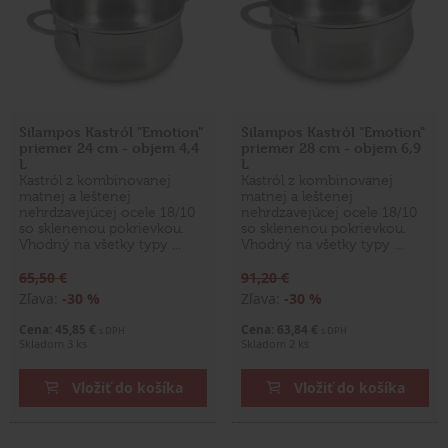
Silampos Kastról "Emotion"
Silampos Kastról "Emotion"
priemer 24 cm - objem 4,4
priemer 28 cm - objem 6,9
L
L
Kastról z kombinovanej
Kastról z kombinovanej
matnej a leštenej
matnej a leštenej
nehrdzavejúcej ocele 18/10
nehrdzavejúcej ocele 18/10
so sklenenou pokrievkou.
so sklenenou pokrievkou.
Vhodný na všetky typy …
Vhodný na všetky typy …
65,50 €
91,20 €
Zľava:
-30 %
Zľava:
-30 %
Cena: 45,85 €
Cena: 63,84 €
s DPH
s DPH
Skladom 3 ks
Skladom 2 ks
Vložiť do košíka
Vložiť do košíka