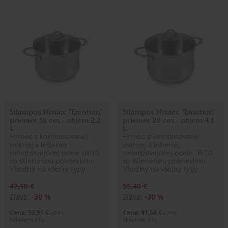
Silampos Hrniec "Emotion"
Silampos Hrniec "Emotion"
priemer 16 cm - objem 2,2
priemer 20 cm - objem 4,1
L
L
Hrniec z kombinovanej
Hrniec z kombinovanej
matnej a leštenej
matnej a leštenej
nehrdzavejúcej ocele 18/10
nehrdzavejúcej ocele 18/10
so sklenenou pokrievkou.
so sklenenou pokrievkou.
Vhodný na všetky typy …
Vhodný na všetky typy …
47,10 €
59,40 €
Zľava:
-30 %
Zľava:
-30 %
Cena: 32,97 €
Cena: 41,58 €
s DPH
s DPH
Skladom 2 ks
Skladom 2 ks