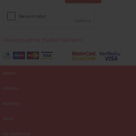
Akceptujeme platbu kartami:
Rosler
História
Novinky
Akcie
Na stiahnutie