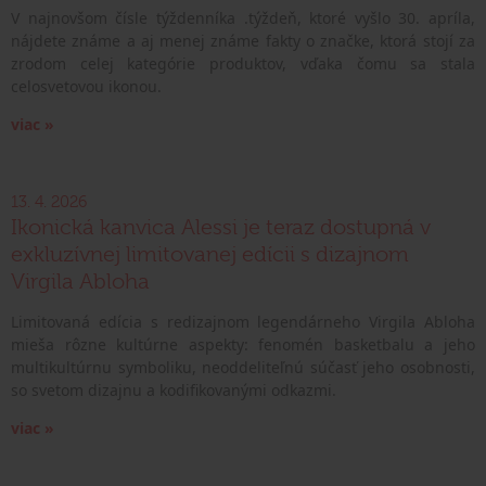
V najnovšom čísle týždenníka .týždeň, ktoré vyšlo 30. apríla,
nájdete známe a aj menej známe fakty o značke, ktorá stojí za
zrodom celej kategórie produktov, vďaka čomu sa stala
celosvetovou ikonou.
viac »
13. 4. 2026
Ikonická kanvica Alessi je teraz dostupná v
exkluzívnej limitovanej edícii s dizajnom
Virgila Abloha
Limitovaná edícia s redizajnom legendárneho Virgila Abloha
mieša rôzne kultúrne aspekty: fenomén basketbalu a jeho
multikultúrnu symboliku, neoddeliteľnú súčasť jeho osobnosti,
so svetom dizajnu a kodifikovanými odkazmi.
viac »