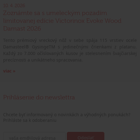
10. 4. 2026
Zoznámte sa s umeleckým pozadím
limitovanej edície Victorinox Evoke Wood
Damast 2026
Tento prémiový vreckový nôž v sebe spája 115 vrstiev ocele
Damasteel® GysingeTM s jedinečnými črienkami z platanu.
Každý zo 7.000 očíslovaných kusov je stelesnením švajčiarskej
precíznosti a unikátneho spracovania.
viac »
Prihlásenie do newslettra
Chcete byť informovaný o novinkách a výhodných ponukách?
Prihláste sa k odoberaniu