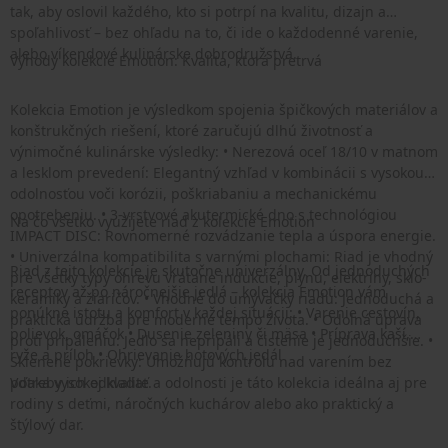
tak, aby oslovil každého, kto si potrpí na kvalitu, dizajn a
spoľahlivosť – bez ohľadu na to, či ide o každodenné varenie,
alebo víkendové kulinárske dobrodružstvá.
Výhody kolekcie Emotion: Kvalita, ktorá pretrvá
Kolekcia Emotion je výsledkom spojenia špičkových materiálov a
konštrukčných riešení, ktoré zaručujú dlhú životnosť a
výnimočné kulinárske výsledky: • Nerezová oceľ 18/10 v matnom
a lesklom prevedení: Elegantný vzhľad v kombinácii s vysokou
odolnosťou voči korózii, poškriabaniu a mechanickému
opotrebeniu. • 3-vrstvové akutermické dno s technológiou
Na čo všetko využijete riad z kolekcie Emotion
IMPACT DISC: Rovnomerné rozvádzanie tepla a úspora energie.
• Univerzálna kompatibilita s varnými plochami: Riad je vhodný
Riad z tejto kolekcie je skutočne univerzálny. Od jednoduchých
pre všetky typy ohrevu vrátane indukcie, plynu, elektriny, sklo-
receptov až po náročnejšie jedlá – kolekcia Emotion vám
keramiky a žiaričov. • Vhodné do umývačky riadu: Jednoduchá a
ponúkne istotu a komfort v každej situácii: • Varenie cestovín,
praktická údržba pre moderné tempo života. • Odolná úprava
polievok, omáčok • Dusenie zeleniny či mäsa • Príprava kaší,
proti pripáleniu: Jedlo sa nepripáli a čistenie je jednoduchšie. •
ryže a príloh • Ohrievanie hotových jedál
Sklenené pokrievky: Umožňujú kontrolu nad varením bez
potreby ich odkladať.
Vďaka vysokej kvalite a odolnosti je táto kolekcia ideálna aj pre
rodiny s deťmi, náročných kuchárov alebo ako praktický a
štýlový dar.