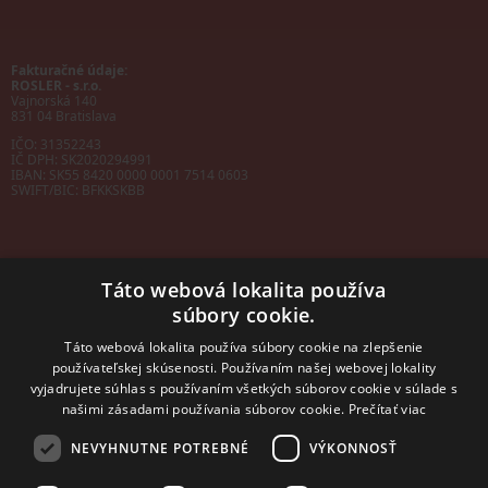
Fakturačné údaje:
ROSLER - s.r.o.
Vajnorská 140
831 04 Bratislava
IČO: 31352243
IČ DPH: SK2020294991
IBAN:
SK55 8420 0000 0001 7514 0603
SWIFT/BIC:
BFKKSKBB
Táto webová lokalita používa
súbory cookie.
Sales manager
mobil: +421 901 728 409
Táto webová lokalita používa súbory cookie na zlepšenie
e-mail:
sales@rosler.sk
používateľskej skúsenosti. Používaním našej webovej lokality
Regionálni zástupcovia
vyjadrujete súhlas s používaním všetkých súborov cookie v súlade s
Západ a stred:
+421 903 728 402
našimi zásadami používania súborov cookie.
Prečítať viac
+421 903 728 409
NEVYHNUTNE POTREBNÉ
VÝKONNOSŤ
Východ
mobil: +421 901 728 409