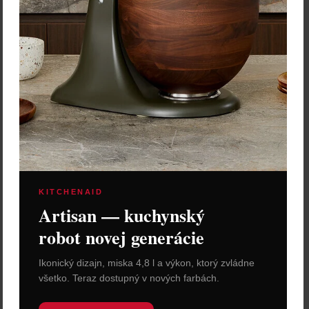
75,80 €
89,10 €
Zľava:
-30 %
Zľava:
-30 %
Cena: 53,06 €
Cena: 62,37 €
s DPH
s DPH
Skladom 1 ks
Skladom 5 ks
Vložiť do košíka
Vložiť do košíka
KITCHENAID
Artisan — kuchynský
robot novej generácie
Ikonický dizajn, miska 4,8 l a výkon, ktorý zvládne
Silampos Rajnica "Emotion"
všetko. Teraz dostupný v nových farbách.
priemer 16 cm - objem 1,6
L
Rajnica z kombinovanej