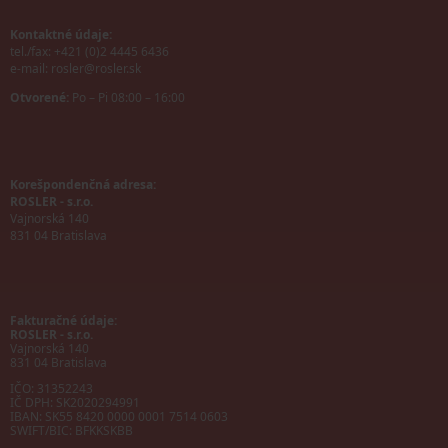
Kontaktné údaje:
tel./fax: +421 (0)2 4445 6436
e-mail:
rosler@rosler.sk
Otvorené:
Po – Pi 08:00 – 16:00
Korešpondenčná adresa:
ROSLER - s.r.o.
Vajnorská 140
831 04 Bratislava
Fakturačné údaje:
ROSLER - s.r.o.
Vajnorská 140
831 04 Bratislava
IČO: 31352243
IČ DPH: SK2020294991
IBAN:
SK55 8420 0000 0001 7514 0603
SWIFT/BIC:
BFKKSKBB