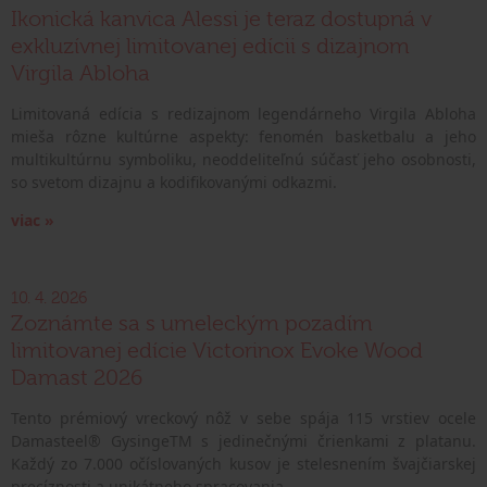
Ikonická kanvica Alessi je teraz dostupná v
exkluzívnej limitovanej edícii s dizajnom
Virgila Abloha
Limitovaná edícia s redizajnom legendárneho Virgila Abloha
mieša rôzne kultúrne aspekty: fenomén basketbalu a jeho
multikultúrnu symboliku, neoddeliteľnú súčasť jeho osobnosti,
so svetom dizajnu a kodifikovanými odkazmi.
viac »
10. 4. 2026
Zoznámte sa s umeleckým pozadím
limitovanej edície Victorinox Evoke Wood
Damast 2026
Tento prémiový vreckový nôž v sebe spája 115 vrstiev ocele
Damasteel® GysingeTM s jedinečnými črienkami z platanu.
Každý zo 7.000 očíslovaných kusov je stelesnením švajčiarskej
precíznosti a unikátneho spracovania.