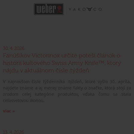
30. 4. 2026
Fanúšikov Victorinox určite poteší článok o
histórii kultového Swiss Army Knife™, ktorý
nájdu v aktuálnom čísle .týždeň
V najnovšom čísle týždenníka .týždeň, ktoré vyšlo 30. apríla,
nájdete známe a aj menej známe fakty o značke, ktorá stojí za
zrodom celej kategórie produktov, vďaka čomu sa stala
celosvetovou ikonou.
viac »
13. 4. 2026