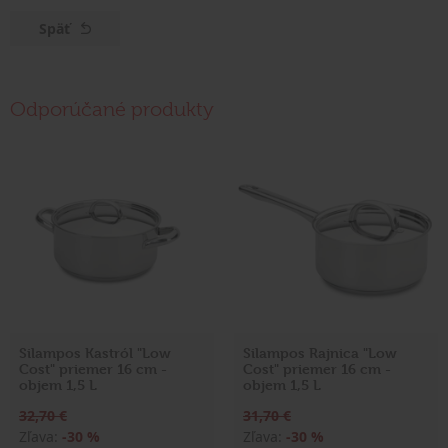
Späť
Odporúčané produkty
Silampos Kastról "Low
Silampos Rajnica "Low
Cost" priemer 16 cm -
Cost" priemer 16 cm -
objem 1,5 L
objem 1,5 L
32,70 €
31,70 €
Zľava:
-30 %
Zľava:
-30 %