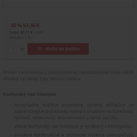
-30 %
57,30 €
Cena: 40,11 €
s DPH
Skladom 2 ks
ks
Vložiť do košíka
Hrniec s pokrievkou z vysokoleštenej nehrdzavejúcej ocele 18/10.
Vhodný na všetky typy zdrojov ohrevu.
Kuchynský riad Silampos
mimoriadne kvalitne prevedené výrobky spĺňajúce tie
najnáročnejšie požiadavky najmä s ohľadom na funkčnosť,
rýchlosť, efektívnosť, ekonomickosť a ľahkú údržbu
všetok kuchynský riad Silampos je vyrábaný v Portugalsku
unikátne konštrukčné a technické riešenia zabezpečujú,