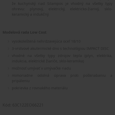
že kuchynský riad Silampos je vhodný na všetky typy
ohrevu: plynový, elektrický, elektricko-žiarivý, sklo-
keramický a indukčný
Modelová rada Low Cost
vysokoleštená nehrdzavejúca oceľ 18/10
3-vrstvové akutermické dno s technológiou IMPACT DISC
vhodné na všetky typy zdrojov tepla (plyn, elektrika,
indukcia, elektrické žiariče, sklo-keramika)
možnosť umývať v umývačke riadu
mimoriadne odolná úprava proti poškriabaniu a
pripáleniu
pokrievka z rovnakého materiálu
Kód: 63C122EO66221