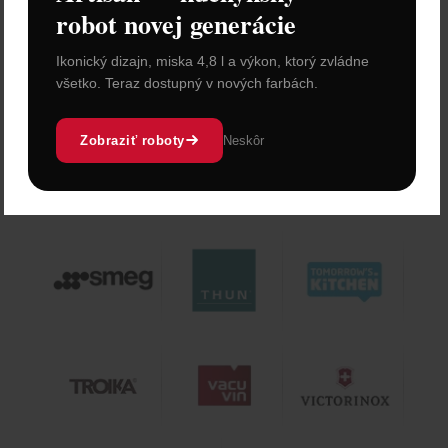
robot novej generácie
Ikonický dizajn, miska 4,8 l a výkon, ktorý zvládne
všetko. Teraz dostupný v nových farbách.
Zobraziť roboty
Neskôr