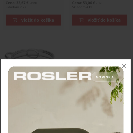
Cena: 33,67 €
Cena: 53,06 €
s DPH
s DPH
Skladom 2 ks
Skladom 4 ks
Vložiť do košíka
Vložiť do košíka
NOVINKA
Silampos Kastról "Low
Cost" priemer 26 cm -
objem 5,2 L
61,40 €
Zľava:
-30 %
Cena: 42,98 €
s DPH