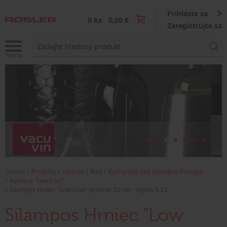
Prihláste sa
0 ks
0,00 €
Zaregistrujte sa
Domov
Produkty
Varenie
Riad
Kuchynský riad Silampos Portugal
Kolekcia "Low Cost"
Silampos Hrniec "Low Cost" priemer 22 cm - objem 5,2 L
Silampos Hrniec "Low