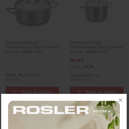
Silampos Kastról
Silampos Hrniec
"Professional Tejo" priemer
"Professional Tejo" priemer
24 cm - objem 4,2 L
16 cm - objem 2,2 L
49,10 €
Zľava:
-30 %
Cena: 70,70 €
s DPH
Cena: 34,37 €
s DPH
Do 14 dní
Skladom 3 ks
Vložiť do košíka
Vložiť do košíka
NOVINKA