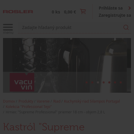
Prihláste sa
0 ks
0,00 €
Zaregistrujte sa
Domov
Produkty
Varenie
Riad
Kuchynský riad Silampos Portugal
Kolekcia "Professional Tejo"
Hrniec "Supreme Professional" priemer 18 cm - objem 2,8 L
Kastról "Supreme