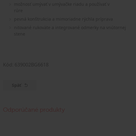
možnosť umývať v umývačke riadu a používať v
rúre
pevná konštrukcia a mimoriadne rýchla príprava
nitované rukoväte a integrované odmerky na vnútornej
stene
Kód: 639002BG6618
Späť
Odporúčané produkty