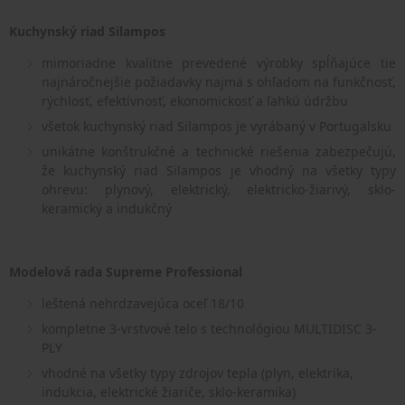
Kuchynský riad Silampos
mimoriadne kvalitne prevedené výrobky spĺňajúce tie
najnáročnejšie požiadavky najmä s ohľadom na funkčnosť,
rýchlosť, efektívnosť, ekonomickosť a ľahkú údržbu
všetok kuchynský riad Silampos je vyrábaný v Portugalsku
unikátne konštrukčné a technické riešenia zabezpečujú,
že kuchynský riad Silampos je vhodný na všetky typy
ohrevu: plynový, elektrický, elektricko-žiarivý, sklo-
keramický a indukčný
Modelová rada Supreme Professional
leštená nehrdzavejúca oceľ 18/10
kompletne 3-vrstvové telo s technológiou MULTIDISC 3-
PLY
vhodné na všetky typy zdrojov tepla (plyn, elektrika,
indukcia,
elektrické žiariče, sklo-keramika)