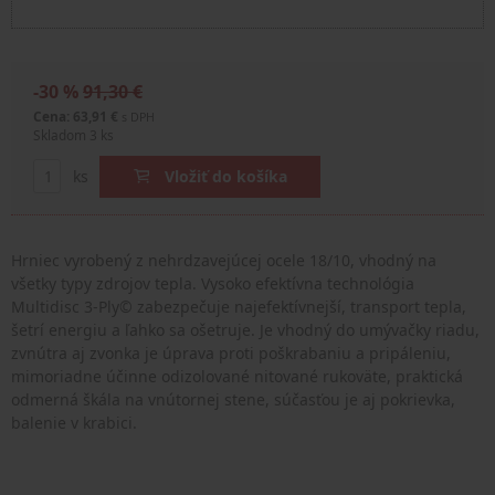
-30 %
91,30 €
Cena: 63,91 €
s DPH
Skladom 3 ks
ks
Vložiť do košíka
Hrniec vyrobený z nehrdzavejúcej ocele 18/10, vhodný na
všetky typy zdrojov tepla. Vysoko efektívna technológia
Multidisc 3-Ply© zabezpečuje najefektívnejší
, 
transport tepla,
šetrí energiu a ľahko sa ošetruje. Je vhodný
do umývačky riadu,
zvnútra aj zvonka je úprava proti
poškrabaniu a pripáleniu,
mimoriadne účinne odizolované
nitované rukoväte, praktická
odmerná škála na vnútornej
stene, súčasťou je aj pokrievka,
balenie v krabici.