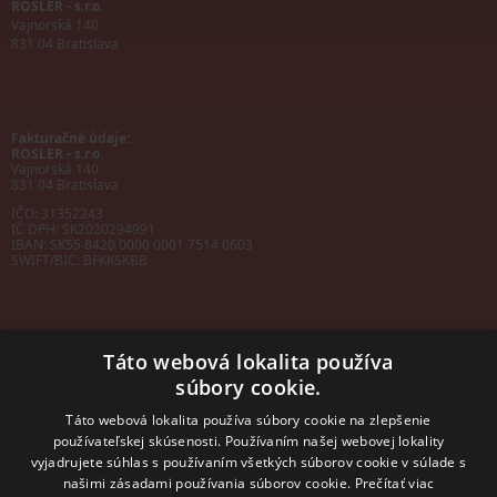
ROSLER - s.r.o.
Vajnorská 140
831 04 Bratislava
Fakturačné údaje:
ROSLER - s.r.o.
Vajnorská 140
831 04 Bratislava
IČO: 31352243
IČ DPH: SK2020294991
IBAN:
SK55 8420 0000 0001 7514 0603
SWIFT/BIC:
BFKKSKBB
Táto webová lokalita používa
súbory cookie.
Sales manager
mobil: +421 901 728 409
Táto webová lokalita používa súbory cookie na zlepšenie
e-mail:
sales@rosler.sk
používateľskej skúsenosti. Používaním našej webovej lokality
Regionálni zástupcovia
vyjadrujete súhlas s používaním všetkých súborov cookie v súlade s
Západ a stred:
+421 903 728 402
našimi zásadami používania súborov cookie.
Prečítať viac