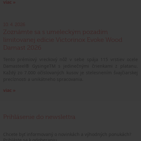
viac »
10. 4. 2026
Zoznámte sa s umeleckým pozadím
limitovanej edície Victorinox Evoke Wood
Damast 2026
Tento prémiový vreckový nôž v sebe spája 115 vrstiev ocele
Damasteel® GysingeTM s jedinečnými črienkami z platanu.
Každý zo 7.000 očíslovaných kusov je stelesnením švajčiarskej
precíznosti a unikátneho spracovania.
viac »
Prihlásenie do newslettra
Chcete byť informovaný o novinkách a výhodných ponukách?
Prihláste sa k odoberaniu