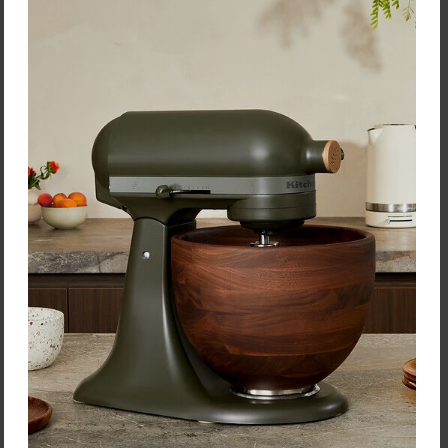
Silampos Rajnica
"Professional Tejo" priemer
18 cm - objem 2,1 L
47,10 €
Zľava:
-30 %
Cena: 32,97 €
s DPH
Skladom 4 ks
Vložiť do košíka