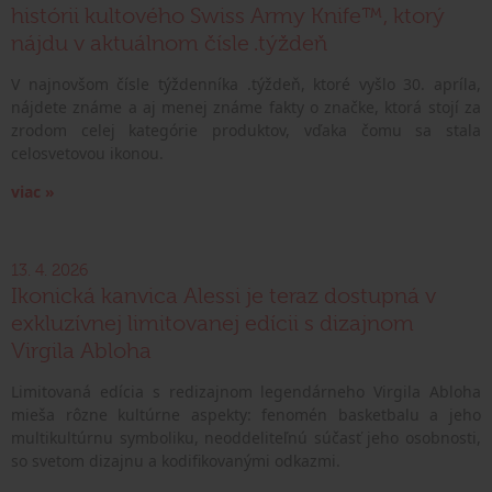
histórii kultového Swiss Army Knife™, ktorý
nájdu v aktuálnom čísle .týždeň
V najnovšom čísle týždenníka .týždeň, ktoré vyšlo 30. apríla,
nájdete známe a aj menej známe fakty o značke, ktorá stojí za
zrodom celej kategórie produktov, vďaka čomu sa stala
celosvetovou ikonou.
viac »
13. 4. 2026
Ikonická kanvica Alessi je teraz dostupná v
exkluzívnej limitovanej edícii s dizajnom
Virgila Abloha
Limitovaná edícia s redizajnom legendárneho Virgila Abloha
mieša rôzne kultúrne aspekty: fenomén basketbalu a jeho
multikultúrnu symboliku, neoddeliteľnú súčasť jeho osobnosti,
so svetom dizajnu a kodifikovanými odkazmi.