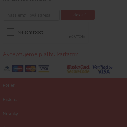
Akceptujeme platbu kartami:
Rosler
História
Novinky