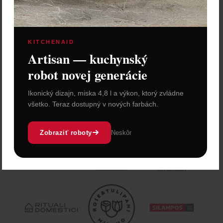
KITCHENAID
Artisan — kuchynský
robot novej generácie
Ikonický dizajn, miska 4,8 l a výkon, ktorý zvládne
všetko. Teraz dostupný v nových farbách.
Zobraziť roboty
Neskôr