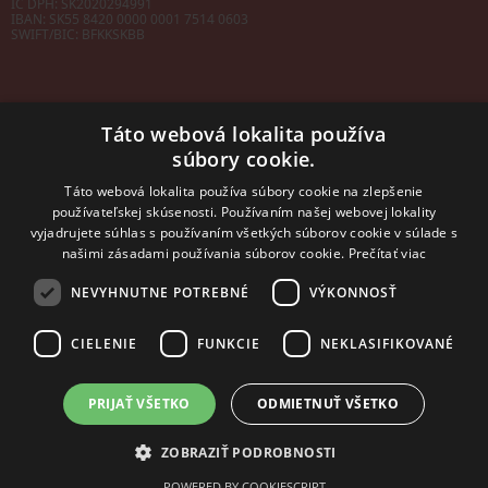
IČ DPH: SK2020294991
IBAN:
SK55 8420 0000 0001 7514 0603
SWIFT/BIC:
BFKKSKBB
Táto webová lokalita používa
súbory cookie.
Sales manager
mobil: +421 901 728 409
Táto webová lokalita používa súbory cookie na zlepšenie
e-mail:
sales@rosler.sk
používateľskej skúsenosti. Používaním našej webovej lokality
Regionálni zástupcovia
vyjadrujete súhlas s používaním všetkých súborov cookie v súlade s
Západ a stred:
+421 903 728 402
našimi zásadami používania súborov cookie.
Prečítať viac
+421 903 728 409
NEVYHNUTNE POTREBNÉ
VÝKONNOSŤ
Východ
mobil: +421 901 728 409
CIELENIE
FUNKCIE
NEKLASIFIKOVANÉ
PRIJAŤ VŠETKO
ODMIETNUŤ VŠETKO
2014 - 2026 © ROSLER s.r.o.
Tvorba web stránok
a
redakčný systém
od
AlejTech, spol. s r.o.
ZOBRAZIŤ PODROBNOSTI
POWERED BY COOKIESCRIPT