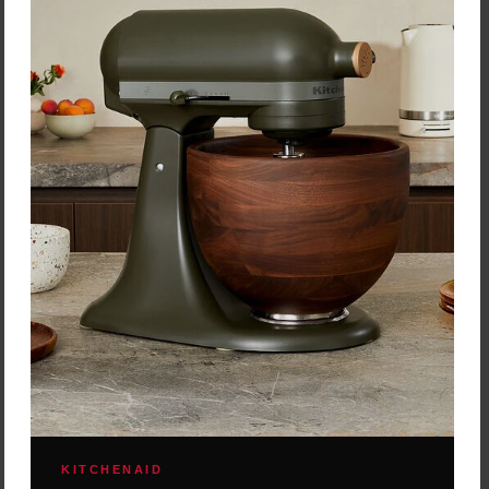
Zľava:
-30 %
Cena: 40,11 €
s DPH
Skladom 2 ks
Vložiť do košíka
KITCHENAID