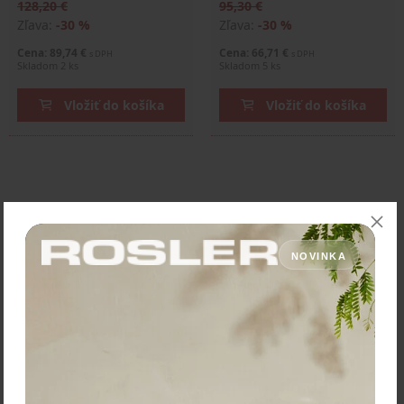
128,20 €
95,30 €
Zľava:
-30 %
Zľava:
-30 %
Cena: 89,74 €
Cena: 66,71 €
s DPH
s DPH
Skladom 2 ks
Skladom 5 ks
Vložiť do košíka
Vložiť do košíka
NOVINKA
Silampos Kastról
"Professional Tejo" priemer
20 cm - objem 2,5 L
57,30 €