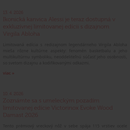
13. 4. 2026
Ikonická kanvica Alessi je teraz dostupná v
exkluzívnej limitovanej edícii s dizajnom
Virgila Abloha
Limitovaná edícia s redizajnom legendárneho Virgila Abloha
mieša rôzne kultúrne aspekty: fenomén basketbalu a jeho
multikultúrnu symboliku, neoddeliteľnú súčasť jeho osobnosti,
so svetom dizajnu a kodifikovanými odkazmi.
viac »
10. 4. 2026
Zoznámte sa s umeleckým pozadím
limitovanej edície Victorinox Evoke Wood
Damast 2026
Tento prémiový vreckový nôž v sebe spája 115 vrstiev ocele