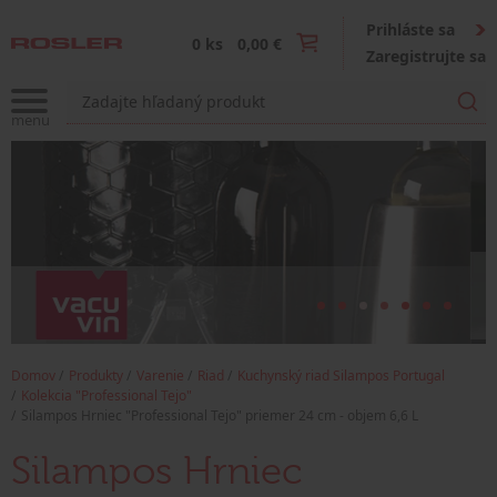
Prihláste sa
0 ks
0,00 €
Zaregistrujte sa
Domov
Produkty
Varenie
Riad
Kuchynský riad Silampos Portugal
Kolekcia "Professional Tejo"
Silampos Hrniec "Professional Tejo" priemer 24 cm - objem 6,6 L
Silampos Hrniec