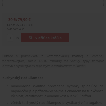
-30 %
79,90 €
Cena: 55,93 €
s DPH
Skladom 4 ks
ks
Vložiť do košíka
Hrniec s pokrievkou z kombinovanej matnej a leštenej
nehrdzavejúcej ocele 18/10. Vhodný na všetky typy zdrojov
ohrevu s vynikajúcim tepelným odizolovaním rukovätí.
Kuchynský riad Silampos
mimoriadne kvalitne prevedené výrobky spĺňajúce tie
najnáročnejšie požiadavky najmä s ohľadom na funkčnosť,
rýchlosť, efektívnosť, ekonomickosť a ľahkú údržbu
všetok kuchynský riad Silampos je vyrábaný v Portugalsku