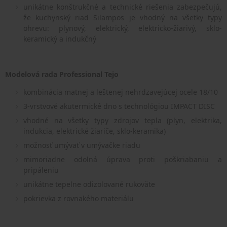
unikátne konštrukčné a technické riešenia zabezpečujú,
že kuchynský riad Silampos je vhodný na všetky typy
ohrevu: plynový, elektrický, elektricko-žiarivý, sklo-
keramický a indukčný
Modelová rada Professional Tejo
kombinácia matnej a leštenej nehrdzavejúcej ocele 18/10
3-vrstvové akutermické dno s technológiou IMPACT DISC
vhodné na všetky typy zdrojov tepla (plyn, elektrika,
indukcia, elektrické žiariče, sklo-keramika)
možnosť umývať v umývačke riadu
mimoriadne odolná úprava proti poškriabaniu a
pripáleniu
unikátne tepelne odizolované rukoväte
pokrievka z rovnakého materiálu