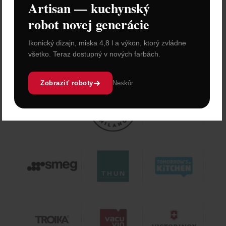
Artisan — kuchynský
robot novej generácie
Ikonický dizajn, miska 4,8 l a výkon, ktorý zvládne
všetko. Teraz dostupný v nových farbách.
Zobraziť roboty
Neskôr