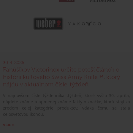
30. 4. 2026
Fanúšikov Victorinox určite poteší článok o
histórii kultového Swiss Army Knife™, ktorý
nájdu v aktuálnom čísle .týždeň
V najnovšom čísle týždenníka .týždeň, ktoré vyšlo 30. apríla,
nájdete známe a aj menej známe fakty o značke, ktorá stojí za
zrodom celej kategórie produktov, vďaka čomu sa stala
celosvetovou ikonou.
viac »