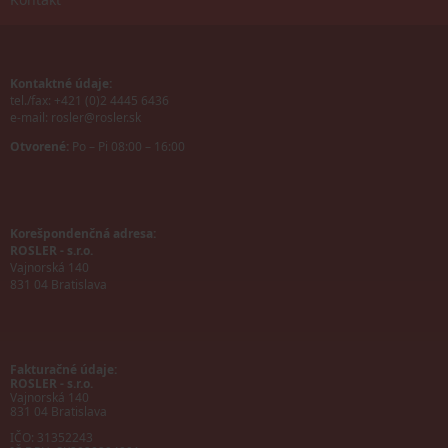
Kontaktné údaje:
tel./fax: +421 (0)2 4445 6436
e-mail:
rosler@rosler.sk
Otvorené:
Po – Pi 08:00 – 16:00
Korešpondenčná adresa:
ROSLER - s.r.o.
Vajnorská 140
831 04 Bratislava
Fakturačné údaje:
ROSLER - s.r.o.
Vajnorská 140
831 04 Bratislava
IČO: 31352243