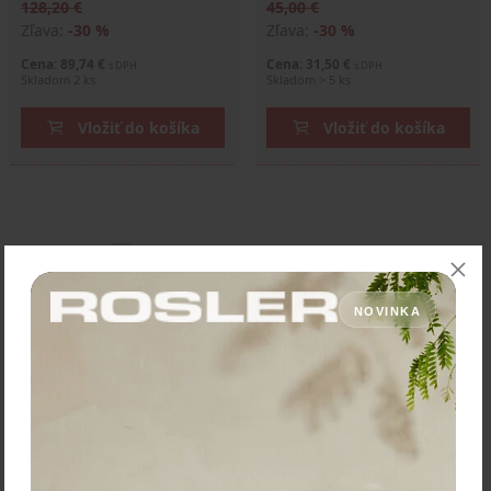
128,20 €
45,00 €
Zľava:
-30 %
Zľava:
-30 %
Cena: 89,74 €
Cena: 31,50 €
s DPH
s DPH
Skladom 2 ks
Skladom > 5 ks
Vložiť do košíka
Vložiť do košíka
NOVINKA
Silampos Hrniec
"Professional Tejo" priemer
22 cm - objem 5,3 L
71,70 €