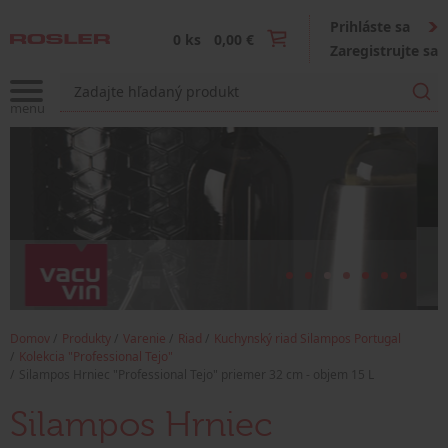
Prihláste sa
0 ks
0,00 €
Zaregistrujte sa
Domov
Produkty
Varenie
Riad
Kuchynský riad Silampos Portugal
Kolekcia "Professional Tejo"
Silampos Hrniec "Professional Tejo" priemer 32 cm - objem 15 L
Silampos Hrniec