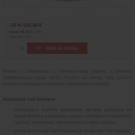
-30 %
128,20 €
Cena: 89,74 €
s DPH
Skladom 3 ks
ks
Vložiť do košíka
Hrniec s pokrievkou z kombinovanej matnej a leštenej
nehrdzavejúcej ocele 18/10. Vhodný na všetky typy zdrojov
ohrevu s vynikajúcim tepelným odizolovaním rukovätí.
Kuchynský riad Silampos
mimoriadne kvalitne prevedené výrobky spĺňajúce tie
najnáročnejšie požiadavky najmä s ohľadom na funkčnosť,
rýchlosť, efektívnosť, ekonomickosť a ľahkú údržbu
všetok kuchynský riad Silampos je vyrábaný v Portugalsku