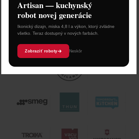
Artisan — kuchynský
robot novej generácie
Ikonický dizajn, miska 4,8 l a výkon, ktorý zvládne
všetko. Teraz dostupný v nových farbách.
Zobraziť roboty
Neskôr