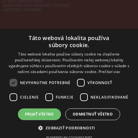
IČ DPH: SK2020294991
IBAN:
SK55 8420 0000 0001 7514 0603
SWIFT/BIC:
BFKKSKBB
Táto webová lokalita používa
súbory cookie.
Sales manager
mobil: +421 901 728 409
Táto webová lokalita používa súbory cookie na zlepšenie
e-mail:
sales@rosler.sk
používateľskej skúsenosti. Používaním našej webovej lokality
Regionálni zástupcovia
vyjadrujete súhlas s používaním všetkých súborov cookie v súlade s
Západ a stred:
+421 903 728 402
našimi zásadami používania súborov cookie.
Prečítať viac
+421 903 728 409
NEVYHNUTNE POTREBNÉ
VÝKONNOSŤ
Východ
mobil: +421 901 728 409
CIELENIE
FUNKCIE
NEKLASIFIKOVANÉ
PRIJAŤ VŠETKO
ODMIETNUŤ VŠETKO
2014 - 2026 © ROSLER s.r.o.
Tvorba web stránok
a
redakčný systém
od
AlejTech, spol. s r.o.
ZOBRAZIŤ PODROBNOSTI
POWERED BY COOKIESCRIPT