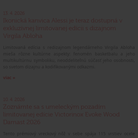
13. 4. 2026
Ikonická kanvica Alessi je teraz dostupná v
exkluzívnej limitovanej edícii s dizajnom
Virgila Abloha
Limitovaná edícia s redizajnom legendárneho Virgila Abloha
mieša rôzne kultúrne aspekty: fenomén basketbalu a jeho
multikultúrnu symboliku, neoddeliteľnú súčasť jeho osobnosti,
so svetom dizajnu a kodifikovanými odkazmi.
viac »
10. 4. 2026
Zoznámte sa s umeleckým pozadím
limitovanej edície Victorinox Evoke Wood
Damast 2026
Tento prémiový vreckový nôž v sebe spája 115 vrstiev ocele