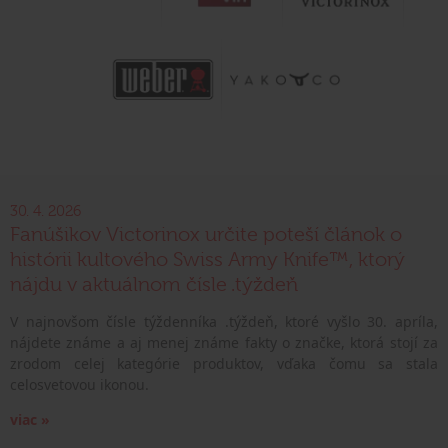
30. 4. 2026
Fanúšikov Victorinox určite poteší článok o
histórii kultového Swiss Army Knife™, ktorý
nájdu v aktuálnom čísle .týždeň
V najnovšom čísle týždenníka .týždeň, ktoré vyšlo 30. apríla,
nájdete známe a aj menej známe fakty o značke, ktorá stojí za
zrodom celej kategórie produktov, vďaka čomu sa stala
celosvetovou ikonou.
viac »