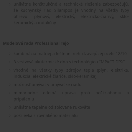
unikátne konštrukčné a technické riešenia zabezpečujú,
že kuchynský riad Silampos je vhodný na všetky typy
ohrevu: plynový, elektrický, elektricko-žiarivý, sklo-
keramický a indukčný
Modelová rada Professional Tejo
kombinácia matnej a leštenej nehrdzavejúcej ocele 18/10
3-vrstvové akutermické dno s technológiou IMPACT DISC
vhodné na všetky typy zdrojov tepla (plyn, elektrika,
indukcia, elektrické žiariče, sklo-keramika)
možnosť umývať v umývačke riadu
mimoriadne odolná úprava proti poškriabaniu a
pripáleniu
unikátne tepelne odizolované rukoväte
pokrievka z rovnakého materiálu