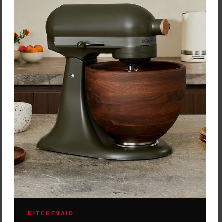
Zľava:
-30 %
Cena: 50,19 €
s DPH
Skladom 3 ks
Vložiť do košíka
KITCHENAID