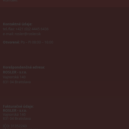
Kontaktné údaje:
tel./fax: +421 (0)2 4445 6436
e-mail:
rosler@rosler.sk
Otvorené:
Po – Pi 08:00 – 16:00
Korešpondenčná adresa:
ROSLER - s.r.o.
Vajnorská 140
831 04 Bratislava
Fakturačné údaje:
ROSLER - s.r.o.
Vajnorská 140
831 04 Bratislava
IČO: 31352243