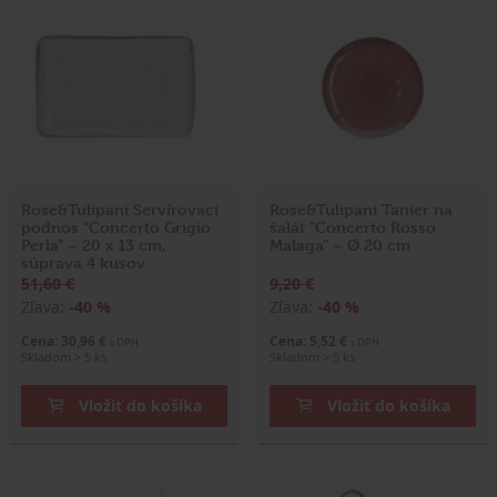
Rose&Tulipani Servírovací
Rose&Tulipani Tanier na
podnos "Concerto Grigio
šalát "Concerto Rosso
Perla" – 20 x 13 cm,
Malaga" – Ø 20 cm
súprava 4 kusov
51,60 €
9,20 €
Zľava:
-40 %
Zľava:
-40 %
Cena: 30,96 €
Cena: 5,52 €
s DPH
s DPH
Skladom > 5 ks
Skladom > 5 ks
Vložiť do košíka
Vložiť do košíka