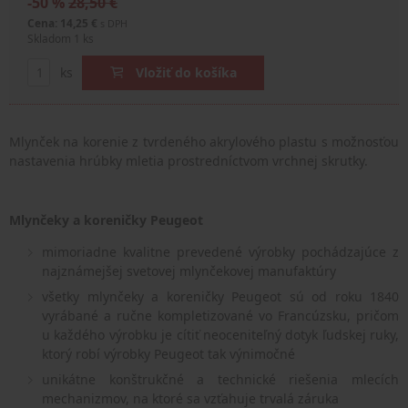
-50 %
28,50 €
Cena: 14,25 €
s DPH
Skladom 1 ks
ks
Vložiť do košíka
Mlynček na korenie z tvrdeného akrylového plastu s možnosťou
nastavenia hrúbky mletia prostredníctvom vrchnej skrutky.
Mlynčeky a koreničky Peugeot
mimoriadne kvalitne prevedené výrobky pochádzajúce z
najznámejšej svetovej mlynčekovej manufaktúry
všetky mlynčeky a koreničky Peugeot sú od roku 1840
vyrábané a ručne kompletizované vo Francúzsku, pričom
u každého výrobku je cítiť neoceniteľný dotyk ľudskej ruky,
ktorý robí výrobky Peugeot tak výnimočné
unikátne konštrukčné a technické riešenia mlecích
mechanizmov, na ktoré sa vzťahuje trvalá záruka