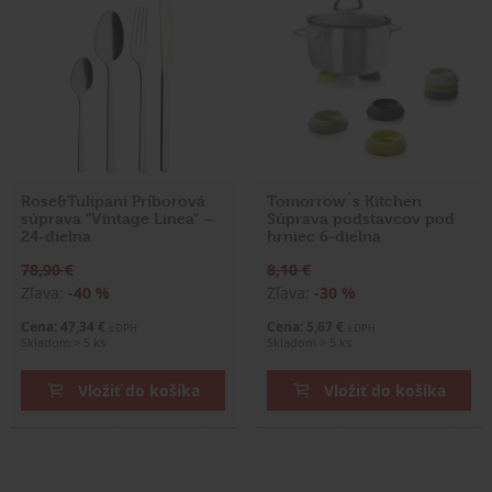
Rose&Tulipani Príborová
Tomorrow´s Kitchen
súprava "Vintage Linea" –
Súprava podstavcov pod
24-dielna
hrniec 6-dielna
78,90 €
8,10 €
Zľava:
-40 %
Zľava:
-30 %
Cena: 47,34 €
Cena: 5,67 €
s DPH
s DPH
Skladom > 5 ks
Skladom > 5 ks
Vložiť do košíka
Vložiť do košíka