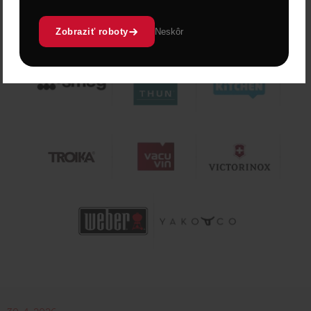
Zobraziť roboty
Neskôr