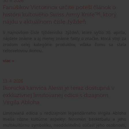
30. 4. 2026
Fanúšikov Victorinox určite poteší článok o
histórii kultového Swiss Army Knife™, ktorý
nájdu v aktuálnom čísle .týždeň
V najnovšom čísle týždenníka .týždeň, ktoré vyšlo 30. apríla,
nájdete známe a aj menej známe fakty o značke, ktorá stojí za
zrodom celej kategórie produktov, vďaka čomu sa stala
celosvetovou ikonou.
viac »
13. 4. 2026
Ikonická kanvica Alessi je teraz dostupná v
exkluzívnej limitovanej edícii s dizajnom
Virgila Abloha
Limitovaná edícia s redizajnom legendárneho Virgila Abloha
mieša rôzne kultúrne aspekty: fenomén basketbalu a jeho
multikultúrnu symboliku, neoddeliteľnú súčasť jeho osobnosti,