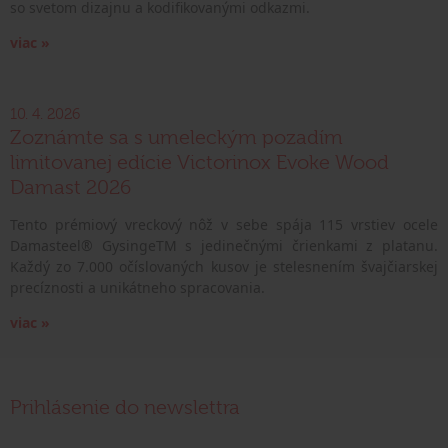
so svetom dizajnu a kodifikovanými odkazmi.
viac »
10. 4. 2026
Zoznámte sa s umeleckým pozadím
limitovanej edície Victorinox Evoke Wood
Damast 2026
Tento prémiový vreckový nôž v sebe spája 115 vrstiev ocele
Damasteel® GysingeTM s jedinečnými črienkami z platanu.
Každý zo 7.000 očíslovaných kusov je stelesnením švajčiarskej
precíznosti a unikátneho spracovania.
viac »
Prihlásenie do newslettra