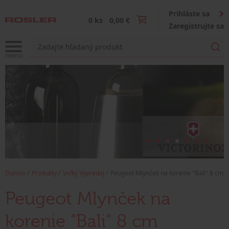
Prihláste sa
0 ks
0,00 €
Zaregistrujte sa
Domov
Produkty
Veľký Výpredaj
Peugeot Mlynček na korenie "Bali" 8 cm
Peugeot Mlynček na
korenie "Bali" 8 cm