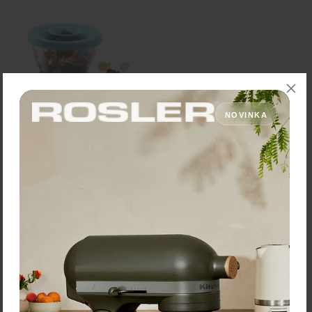
NOVINKA
Tomorrow´s Kitchen Dóza
na potraviny 0,45 L
9,20 €
Zľava:
-30 %
Cena: 6,44 €
s DPH
Skladom > 5 ks
Vložiť do košíka