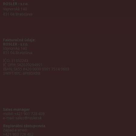
ROSLER - s.r.o.
Vajnorská 140
831 04 Bratislava
Fakturačné údaje:
ROSLER - s.r.o.
Vajnorská 140
831 04 Bratislava
IČO: 31352243
IČ DPH: SK2020294991
IBAN:
SK55 8420 0000 0001 7514 0603
SWIFT/BIC:
BFKKSKBB
Sales manager
mobil: +421 901 728 409
e-mail:
sales@rosler.sk
Regionálni zástupcovia
Západ a stred:
+421 903 728 402