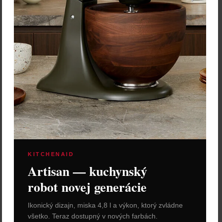
KITCHENAID
Artisan — kuchynský
robot novej generácie
Ikonický dizajn, miska 4,8 l a výkon, ktorý zvládne
všetko. Teraz dostupný v nových farbách.