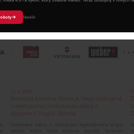
roboty
Neskôr
13. 4. 2026
1
Ikonická kanvica Alessi je teraz dostupná
Z
v exkluzívnej limitovanej edícii s
l
dizajnom Virgila Abloha
D
0.
Limitovaná edícia s redizajnom legendárneho Virgila
T
e,
Abloha mieša rôzne kultúrne aspekty: fenomén
o