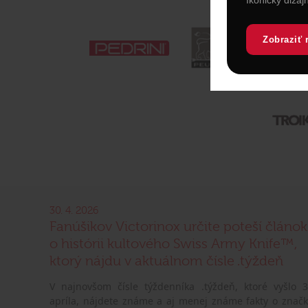
Zobraziť 
30. 4. 2026
Fanúšikov Victorinox určite poteší článok
o histórii kultového Swiss Army Knife™,
ktorý nájdu v aktuálnom čísle .týždeň
V najnovšom čísle týždenníka .týždeň, ktoré vyšlo 3
apríla, nájdete známe a aj menej známe fakty o značk