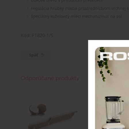
bukové drevo v prírodnom prevedení
regulácia hrúbky mletia prostredníctvom vrchnej s
špeciálny kužeľovitý mlecí mechanizmus na soľ
Kód: PT820-1/S
Späť
Odporúčané produkty