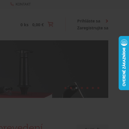
KONTAKT
Prihláste sa
0 ks
0,00 €
Zaregistrujte sa
prevedení