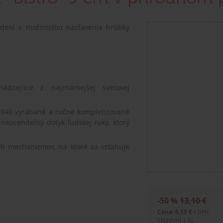
dení s možnosťou nastavenia hrúbky
hádzajúce z najznámejšej svetovej
1840 vyrábané a ručne kompletizované
neoceniteľný dotyk ľudskej ruky, ktorý
ch mechanizmov, na ktoré sa vzťahuje
-50 %
13,10 €
Cena: 6,55 €
s DPH
Skladom 1 ks