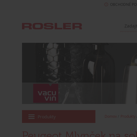
OBCHODNÉ PO
Produkty
Domov
Produkty
Peugeot Mlynček na soľ