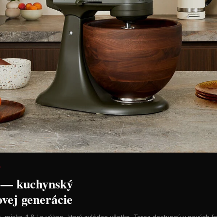
 Kvetináč
Vacu Vin Kokteilový drvič s
Peugeot Ml
" – Ø 26,5 x
kliešťami a odmerkou
"Cottage"
122,90 €
Zľava:
-50 
Cena: 14,30 €
s DPH
Cena: 61,45 
Skladom > 5 ks
Skladom 3 ks
 košíka
Vložiť do košíka
Vl
D
 — kuchynský
ovej generácie
n, miska 4,8 l a výkon, ktorý zvládne všetko. Teraz dostupný v nových f