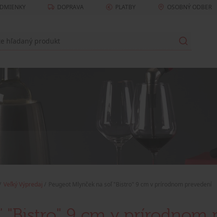
DMIENKY
DOPRAVA
PLATBY
OSOBNÝ ODBER
Veľký Výpredaj
Peugeot Mlynček na soľ "Bistro" 9 cm v prírodnom prevedení
 "Bistro" 9 cm v prírodnom 