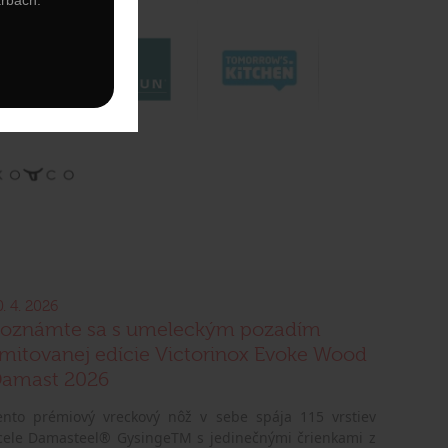
0. 4. 2026
oznámte sa s umeleckým pozadím
imitovanej edície Victorinox Evoke Wood
amast 2026
ento prémiový vreckový nôž v sebe spája 115 vrstiev
cele Damasteel® GysingeTM s jedinečnými črienkami z