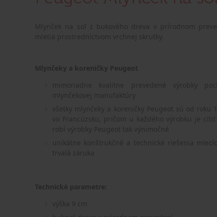
Mlynček na soľ z bukového dreva v prírodnom preve
mletia prostredníctvom vrchnej skrutky.
Mlynčeky a koreničky Peugeot
mimoriadne kvalitne prevedené výrobky poc
mlynčekovej manufaktúry
všetky mlynčeky a koreničky Peugeot sú od roku 
vo Francúzsku, pričom u každého výrobku je cítiť 
robí výrobky Peugeot tak výnimočné
unikátne konštrukčné a technické riešenia mlecí
trvalá záruka
Technické parametre:
výška 9 cm