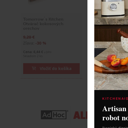
Tomorrow´s Kitchen
Rituali Domestici
Otvárač kokosových
"Solchi Raspberry
orechov
23 cm
9,20 €
49,90 €
Zľava:
-30 %
Zľava:
-40 %
Cena: 6,44 €
Cena: 29,94 €
s DPH
s DPH
Skladom 2 ks
Skladom 1 ks
Vložiť do košíka
Vložiť do
KITCHENAI
Artisan
robot n
Ikonický dizaj