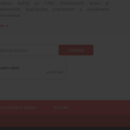
latanu. Každý zo 7.000 očíslovaných kusov je
telesnením švajčiarskej precíznosti a unikátneho
pracovania.
iac »
a osobných údajov
Kontakt