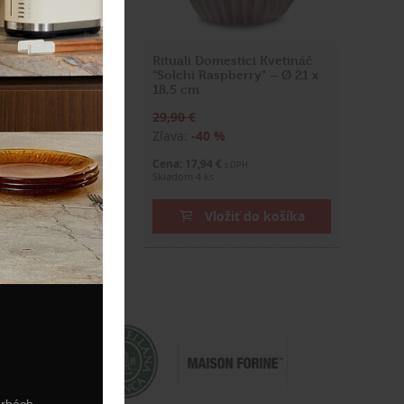
ynček na kávu
Rituali Domestici Kvetináč
"Solchi Raspberry" – Ø 21 x
18,5 cm
29,90 €
%
Zľava:
-40 %
€
Cena: 17,94 €
s DPH
s DPH
Skladom 4 ks
ožiť do košíka
Vložiť do košíka
arbách.