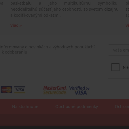
ka
basketbalu a jeho multikultúrnu symboliku,
p
neoddeliteľnú súčasť jeho osobnosti, so svetom dizajnu
s
a kodifikovanými odkazmi.
s
viac »
v
 informovaný o novinkách a výhodných ponukách?
a k odoberaniu
Na stiahnutie
Obchodné podmienky
Ochran