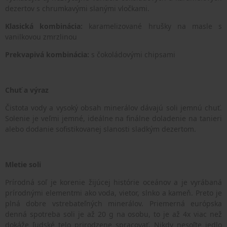
dezertov s chrumkavými slanými vločkami.
Klasická kombinácia:
karamelizované hrušky na masle s
vanilkovou zmrzlinou
Prekvapivá kombinácia:
s čokoládovými chipsami
Chuť a výraz
Čistota vody a vysoký obsah minerálov dávajú soli jemnú chuť.
Solenie je veľmi jemné, ideálne na finálne doladenie na tanieri
alebo dodanie sofistikovanej slanosti sladkým dezertom.
Mletie soli
Prírodná soľ je korenie žijúcej histórie oceánov a je vyrábaná
prírodnými elementmi ako voda, vietor, slnko a kameň. Preto je
plná dobre vstrebateľných minerálov. Priemerná európska
denná spotreba soli je až 20 g na osobu, to je až 4x viac než
dokáže ľudské telo prirodzene spracovať. Nikdy nesoľte jedlo