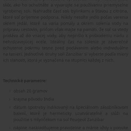
skôr, ako ho ochutnáte a vyvarujte sa používaniu priemyselne
vyrobenej soli. Nahraďte časť soli bylinkami a šťavou z citróna,
ktoré soľ príjemne podporia. Nikdy nesoľte jedlo počas varenia
okrem jedál, ktoré sa varia pomaly a okrem solenia vody na
prípravu cestovín, pričom však majte na pamäti, že soľ sa vtedy
pridáva až do vriacej vody, aby neprišlo k poškodeniu riadu z
nehrdzavejúcej ocele. Ideálny čas na solenie je záverečné
ochutenie pokrmu tesne pred podávaním alebo individuálne
na tanieri. Jednotlivé druhy soli Zanzibar si vyberte podľa miery
ich slanosti, ktorá je vyznačená na stupnici každej z nich.
Technické parametre:
obsah 20 gramov
krajina pôvodu India
dátum spotreby indikovaný na špeciálnom zásobníkovom
balení, ktoré je hermeticky uzatvárateľné a slúži na
použitie s mlynčekom na soľ Peugeot Zanzibar
náplne naskladňujeme pravidelne a máme vždy v ponuke