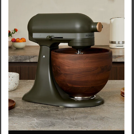
Vacu Vin Súprava na
Rituali Domestici Kvetináč
servírovanie chuťoviek
"Solchi Raspberry" – Ø 16,5
x 14 cm
15,30 €
Zľava:
-40 %
Cena: 27,60 €
s DPH
Cena: 9,18 €
s DPH
Skladom > 5 ks
Skladom 1 ks
Vložiť do košíka
Vložiť do košíka
Rose&Tulipani Servírovací