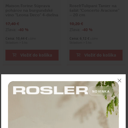
Maison Forine Súprava
Rose&Tulipani Tanier na
pohárov na burgundské
šalát "Concerto Aracione"
víno "Leona Deco" 4-dielna
– 20 cm
17,40 €
10,20 €
Zľava:
-40 %
Zľava:
-40 %
Cena: 10,44 €
Cena: 6,12 €
s DPH
s DPH
Skladom > 5 ks
Skladom > 5 ks
Vložiť do košíka
Vložiť do košíka
NOVINKA