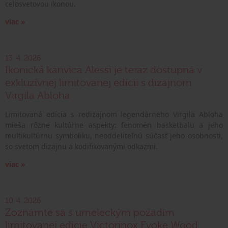
celosvetovou ikonou.
viac »
13. 4. 2026
Ikonická kanvica Alessi je teraz dostupná v
exkluzívnej limitovanej edícii s dizajnom
Virgila Abloha
Limitovaná edícia s redizajnom legendárneho Virgila Abloha
mieša rôzne kultúrne aspekty: fenomén basketbalu a jeho
multikultúrnu symboliku, neoddeliteľnú súčasť jeho osobnosti,
so svetom dizajnu a kodifikovanými odkazmi.
viac »
10. 4. 2026
Zoznámte sa s umeleckým pozadím
limitovanej edície Victorinox Evoke Wood