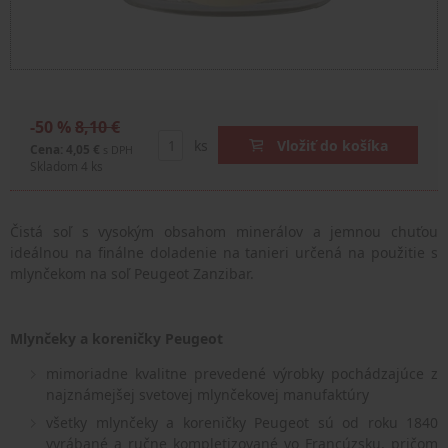
-50 %
8,10 €
ks
Vložiť do košíka
Cena: 4,05 €
s DPH
Skladom 4 ks
Čistá soľ s vysokým obsahom minerálov a jemnou chuťou
ideálnou na finálne doladenie na tanieri určená na použitie s
mlynčekom na soľ Peugeot Zanzibar.
Mlynčeky a koreničky Peugeot
mimoriadne kvalitne prevedené výrobky pochádzajúce z
najznámejšej svetovej mlynčekovej manufaktúry
všetky mlynčeky a koreničky Peugeot sú od roku 1840
vyrábané a ručne kompletizované vo Francúzsku, pričom