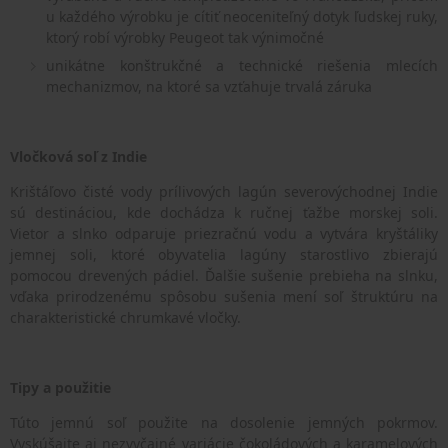
u každého výrobku je cítiť neoceniteľný dotyk ľudskej ruky,
ktorý robí výrobky Peugeot tak výnimočné
unikátne konštrukčné a technické riešenia mlecích
mechanizmov, na ktoré sa vzťahuje trvalá záruka
Vločková soľ z Indie
Krištáľovo čisté vody prílivových lagún severovýchodnej Indie
sú destináciou, kde dochádza k ručnej ťažbe morskej soli.
Vietor a slnko odparuje priezračnú vodu a vytvára kryštáliky
jemnej soli, ktoré obyvatelia lagúny starostlivo zbierajú
pomocou drevených pádiel. Ďalšie sušenie prebieha na slnku,
vďaka prirodzenému spôsobu sušenia mení soľ štruktúru na
charakteristické chrumkavé vločky.
Tipy a použitie
Túto jemnú soľ použite na dosolenie jemných pokrmov.
Vyskúšajte aj nezvyčajné variácie čokoládových a karamelových