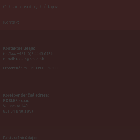
Ochrana osobných údajov
Kontakt
Kontaktné údaje:
tel./fax: +421 (0)2 4445 6436
e-mail:
rosler@rosler.sk
Otvorené:
Po – Pi 08:00 – 16:00
Korešpondenčná adresa:
ROSLER - s.r.o.
Vajnorská 140
831 04 Bratislava
Fakturačné údaje: