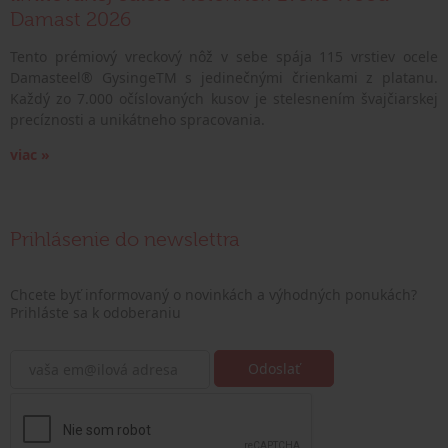
Damast 2026
Tento prémiový vreckový nôž v sebe spája 115 vrstiev ocele
Damasteel® GysingeTM s jedinečnými črienkami z platanu.
Každý zo 7.000 očíslovaných kusov je stelesnením švajčiarskej
precíznosti a unikátneho spracovania.
viac »
Prihlásenie do newslettra
Chcete byť informovaný o novinkách a výhodných ponukách?
Prihláste sa k odoberaniu