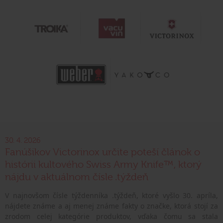
30. 4. 2026
Fanúšikov Victorinox určite poteší článok o
histórii kultového Swiss Army Knife™, ktorý
nájdu v aktuálnom čísle .týždeň
V najnovšom čísle týždenníka .týždeň, ktoré vyšlo 30. apríla,
nájdete známe a aj menej známe fakty o značke, ktorá stojí za
zrodom celej kategórie produktov, vďaka čomu sa stala