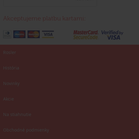
Akceptujeme platbu kartami:
Rosler
História
Novinky
Akcie
Na stiahnutie
Obchodné podmienky