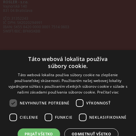
ROSLER - s.r.o.
Vajnorská 140
831 04 Bratislava
IČO: 31352243
IČ DPH: SK2020294991
IBAN:
SK55 8420 0000 0001 7514 0603
SWIFT/BIC:
BFKKSKBB
Táto webová lokalita používa
súbory cookie.
Sales manager
mobil: +421 901 728 409
Táto webová lokalita používa súbory cookie na zlepšenie
e-mail:
sales@rosler.sk
používateľskej skúsenosti. Používaním našej webovej lokality
Regionálni zástupcovia
vyjadrujete súhlas s používaním všetkých súborov cookie v súlade s
Západ a stred:
+421 903 728 402
našimi zásadami používania súborov cookie.
Prečítať viac
+421 903 728 409
NEVYHNUTNE POTREBNÉ
VÝKONNOSŤ
Východ
mobil: +421 901 728 409
CIELENIE
FUNKCIE
NEKLASIFIKOVANÉ
PRIJAŤ VŠETKO
ODMIETNUŤ VŠETKO
2014 - 2026 © ROSLER s.r.o.