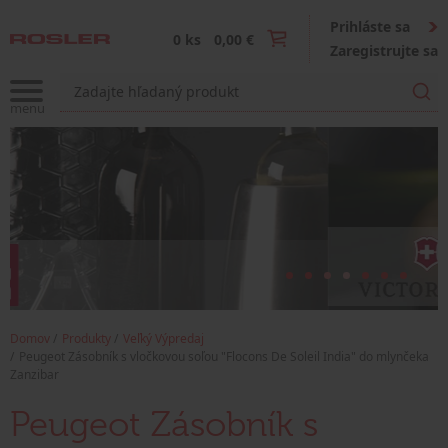
Prihláste sa
0 ks
0,00 €
Zaregistrujte sa
Domov
Produkty
Veľký Výpredaj
Peugeot Zásobník s vločkovou soľou "Flocons De Soleil India" do mlynčeka
Zanzibar
Peugeot Zásobník s