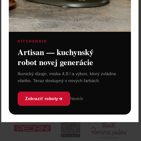
KITCHENAID
Artisan — kuchynský
robot novej generácie
Ikonický dizajn, miska 4,8 l a výkon, ktorý zvládne
všetko. Teraz dostupný v nových farbách.
Zobraziť roboty
Neskôr