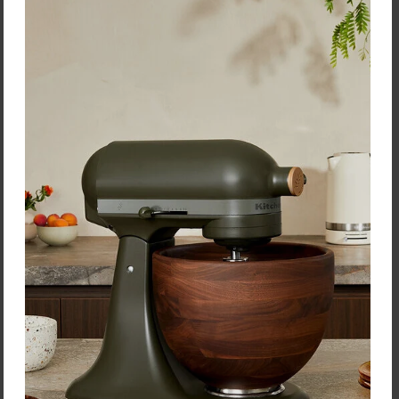
Tomorrow´s Kitchen
Pomôcka na napichovanie
ražniči
6,10 €
Zľava:
-30 %
Cena: 4,27 €
s DPH
Skladom > 5 ks
Vložiť do košíka