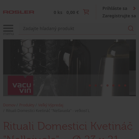
Prihláste sa
0 ks
0,00 €
Zaregistrujte sa
Domov
Produkty
Veľký Výpredaj
Rituali Domestici Kvetináč "Nellaiuola" - veľkosť L
Rituali Domestici Kvetináč