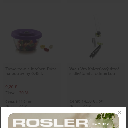
Tomorrow´s Kitchen Dóza
Vacu Vin Kokteilový drvič
na potraviny 0,45 L
s kliešťami a odmerkou
9,20 €
Zľava:
-30 %
Cena: 14,30 €
Cena: 6,44 €
s DPH
s DPH
Skladom > 5 ks
Skladom > 5 ks
Vložiť do košíka
Vložiť do košíka
NOVINKA