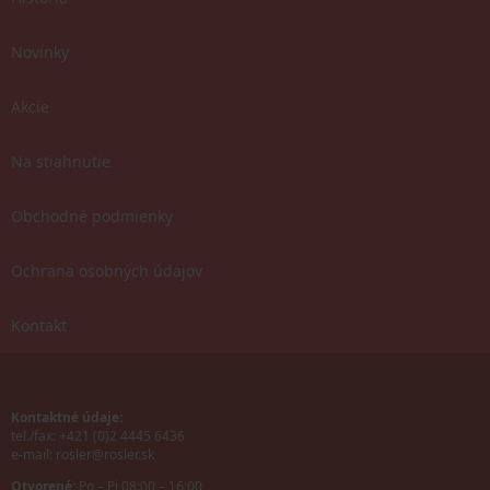
Novinky
Akcie
Na stiahnutie
Obchodné podmienky
Ochrana osobných údajov
Kontakt
Kontaktné údaje:
tel./fax: +421 (0)2 4445 6436
e-mail:
rosler@rosler.sk
Otvorené:
Po – Pi 08:00 – 16:00