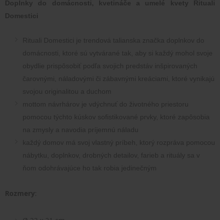
Doplnky do domácnosti, kvetináče a umelé kvety Rituali 
Domestici
Rituali Domestici je trendová talianska značka doplnkov do 
domácnosti, ktoré sú vytvárané tak, aby si každý mohol svoje 
obydlie prispôsobiť podľa svojich predstáv inšpirovaných 
čarovnými, náladovými či zábavnými kreáciami, ktoré vynikajú 
svojou originalitou a duchom
mottom návrhárov je vdýchnuť do životného priestoru 
pomocou týchto kúskov sofistikované prvky, ktoré zapôsobia 
na zmysly a navodia príjemnú náladu
každý domov má svoj vlastný príbeh, ktorý rozpráva pomocou 
nábytku, doplnkov, drobných detailov, farieb a rituály sa v 
ňom odohrávajúce ho tak robia jedinečným
Rozmery
: