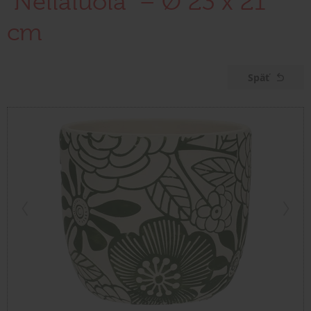
"Nellaiuola" – Ø 23 x 21
cm
Späť