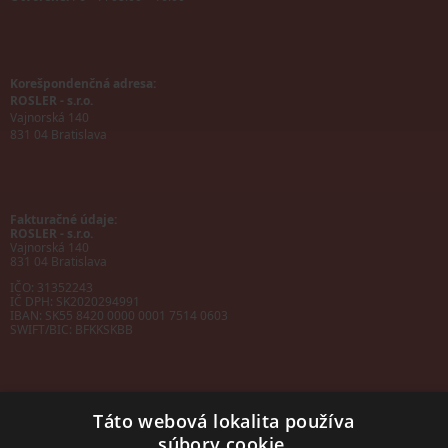
Korešpondenčná adresa:
ROSLER - s.r.o.
Vajnorská 140
831 04 Bratislava
Fakturačné údaje:
ROSLER - s.r.o.
Vajnorská 140
831 04 Bratislava
IČO: 31352243
IČ DPH: SK2020294991
IBAN:
SK55 8420 0000 0001 7514 0603
SWIFT/BIC:
BFKKSKBB
Táto webová lokalita používa
súbory cookie.