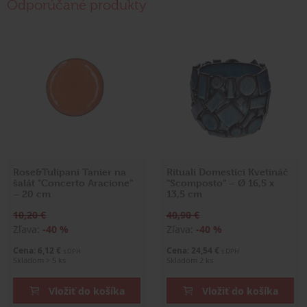
Odporúčané produkty
Rose&Tulipani Tanier na
Rituali Domestici Kvetináč
šalát "Concerto Aracione"
"Scomposto" – Ø 16,5 x
– 20 cm
13,5 cm
10,20 €
40,90 €
Zľava:
-40 %
Zľava:
-40 %
Cena: 6,12 €
Cena: 24,54 €
s DPH
s DPH
Skladom > 5 ks
Skladom 2 ks
Vložiť do košíka
Vložiť do košíka