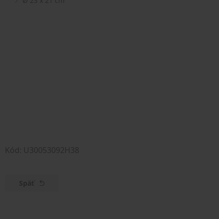
Ø 23 x 21 cm
Kód: U30053092H38
Späť