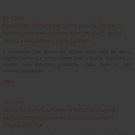
30. 4. 2026
Fanúšikov Victorinox určite poteší článok o
histórii kultového Swiss Army Knife™, ktorý
nájdu v aktuálnom čísle .týždeň
V najnovšom čísle týždenníka .týždeň, ktoré vyšlo 30. apríla,
nájdete známe a aj menej známe fakty o značke, ktorá stojí za
zrodom celej kategórie produktov, vďaka čomu sa stala
celosvetovou ikonou.
viac »
13. 4. 2026
Ikonická kanvica Alessi je teraz dostupná v
exkluzívnej limitovanej edícii s dizajnom
Virgila Abloha