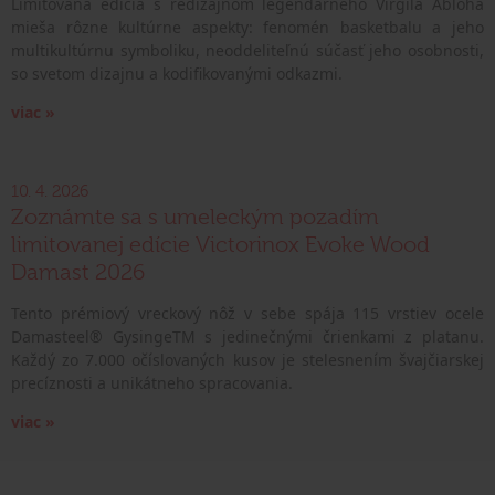
Limitovaná edícia s redizajnom legendárneho Virgila Abloha
mieša rôzne kultúrne aspekty: fenomén basketbalu a jeho
multikultúrnu symboliku, neoddeliteľnú súčasť jeho osobnosti,
so svetom dizajnu a kodifikovanými odkazmi.
viac »
10. 4. 2026
Zoznámte sa s umeleckým pozadím
limitovanej edície Victorinox Evoke Wood
Damast 2026
Tento prémiový vreckový nôž v sebe spája 115 vrstiev ocele
Damasteel® GysingeTM s jedinečnými črienkami z platanu.
Každý zo 7.000 očíslovaných kusov je stelesnením švajčiarskej
precíznosti a unikátneho spracovania.
viac »