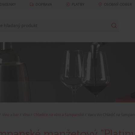
DMIENKY
DOPRAVA
PLATBY
OSOBNÝ ODBER
Víno a bar
Víno
Chladiče na víno a šampanské
Vacu Vin Chladič na šampan
ampanské manžetový "Platin