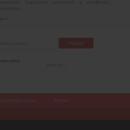
telesnením švajčiarskej precíznosti a unikátneho
pracovania.
iac »
a osobných údajov
Kontakt
Sales manager
mobil: +421 901 728 409