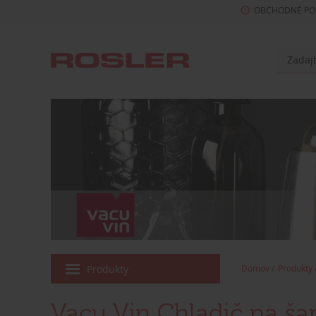
OBCHODNÉ PO
Produkty
Domov
Produkty
Vacu Vin Chladič na š