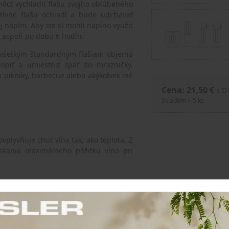
ôcť vychladiť fľašu svojho obľúbeného
tívne fľašu ochladí a bude udržiavať
j náplni. Aby ste si mohli naplno využiť
m aspoň po dobu 6 hodín.
 k všetkým štandardným fľašiam objemu
klopiť a umiestniť späť do mrazničky.
 pikniky, barbecue alebo akýkoľvek iné
Cena: 21,50 €
s 
Skladom > 5 ks
vplyvňuje chuť vína tak, ako teplota. Z
skania maximálneho pôžitku víno pri