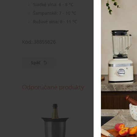
Sladké vína: 6 - 8 °C
Šampanské: 7 - 10 °C
Ružové vína: 8 - 11 °C
Kód: 38855626
Späť
Odporúčané produkty