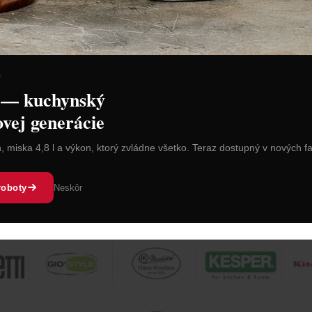
Vacu Vin Zátka s nálievkou
dičov 2-
na šampanské
D
 — kuchynský
Cena: 18,00 €
H
s DPH
ovej generácie
Do 14 dní
n, miska 4,8 l a výkon, ktorý zvládne všetko. Teraz dostupný v nových f
 košíka
Vložiť do košíka
roboty
Neskôr