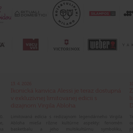
13. 4. 2026
1
Ikonická kanvica Alessi je teraz dostupná
Z
v exkluzívnej limitovanej edícii s
l
dizajnom Virgila Abloha
D
0.
Limitovaná edícia s redizajnom legendárneho Virgila
T
e,
Abloha mieša rôzne kultúrne aspekty: fenomén
o
ka
basketbalu a jeho multikultúrnu symboliku,
p