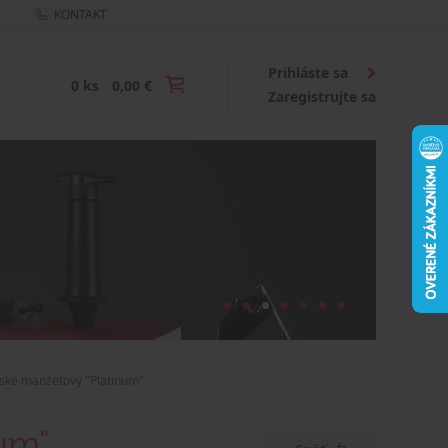
KONTAKT
Prihláste sa
0 ks
0,00 €
Zaregistrujte sa
ské manžetový "Platinum"
um"