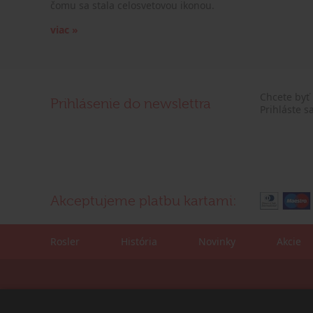
čomu sa stala celosvetovou ikonou.
viac »
Chcete byť
Prihlásenie do newslettra
Prihláste s
Akceptujeme platbu kartami:
Rosler
História
Novinky
Akcie
Kontaktné údaje:
Korešpondenčná adre
tel./fax: +421 (0)2 4445 6436
ROSLER - s.r.o.