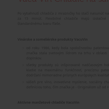
Po vytiahnutí chladiča z mrazničky ho stačí nasunúť n
za 15 minút. Flexibilné chladiče majú izolačné 
štandardnému tvaru fľaše.
Vinárske a someliérske produkty VacuVin
od roku 1986, kedy bola spoločnosťou patento
značka stala svetovým lídrom na trhu v oblasti 
doplnkov.
všetky produkty sú inšpirované nadčasovým ho
kladie na maximálnu funkčnosť, precíznu pate
dodržaní mimoriadne prísnych európskych kvalita
vášeň pre víno, inovatívne myslenie, sociálny c
definíciou toho, čím značka je - Originálom už od 
Aktívne manžetové chladiče VacuVin