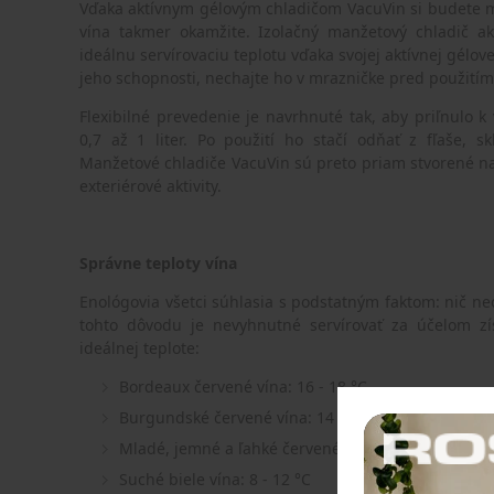
Vďaka aktívnym gélovým chladičom VacuVin si budete m
vína takmer okamžite. Izolačný manžetový chladič ak
ideálnu servírovaciu teplotu vďaka svojej aktívnej gélove
jeho schopnosti, nechajte ho v mrazničke pred použití
Flexibilné prevedenie je navrhnuté tak, aby priľnulo
0,7 až 1 liter. Po použití ho stačí odňať z fľaše, s
Manžetové chladiče VacuVin sú preto priam stvorené na
exteriérové aktivity.
Správne teploty vína
Enológovia všetci súhlasia s podstatným faktom: nič neo
tohto dôvodu je nevyhnutné servírovať za účelom zí
ideálnej teplote:
Bordeaux červené vína: 16 - 18 °C
Burgundské červené vína: 14 - 17 °C
Mladé, jemné a ľahké červené vína: 12 - 14 °C
Suché biele vína: 8 - 12 °C