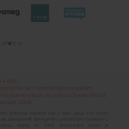
0. 4. 2026
oznámte sa s umeleckým pozadím
imitovanej edície Victorinox Evoke Wood
amast 2026
ento prémiový vreckový nôž v sebe spája 115 vrstiev
cele Damasteel® GysingeTM s jedinečnými črienkami z
latanu. Každý zo 7.000 očíslovaných kusov je