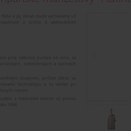
a fľašu a jej obsah bude vychladený už
vlastnosti a priľnú k akémukoľvek
vaná prvá vákuová pumpa na víno, sa
vinárskych, someliérskych a barových
landským dizajnom, pričom dôraz sa
ntovanú technológiu a to všetko pri
tívnych noriem.
harakter a holandské korene sú pravou
roku 1986.