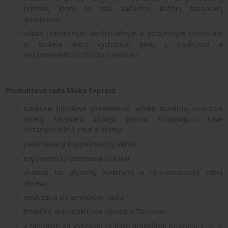
pôžitok, ktorý sa stal súčasťou každej talianskej
domácnosti
vďaka jedinečným konštrukčným a dizajnovým riešeniam
si budete môcť vychutnať kávu s tradičnou a
nezameniteľnou chuťou i arómou
Produktová rada Moka Express
tradičné hliníkové prevedenie, vďaka ktorému vnútorné
strany kávovaru získajú patinu, dodávajúcu káve
nezameniteľnú chuť a arómu
patentovaný bezpečnostný ventil
ergonomicky tvarovaná rukoväť
vhodná na plynový, elektrický a sklo-keramický zdroj
ohrevu
nevhodná do umývačky riadu
tradičná manufaktúrna výroba v Taliansku
v závislosti od vybranej veľkosti umožňuje prípravu 1, 2, 3,