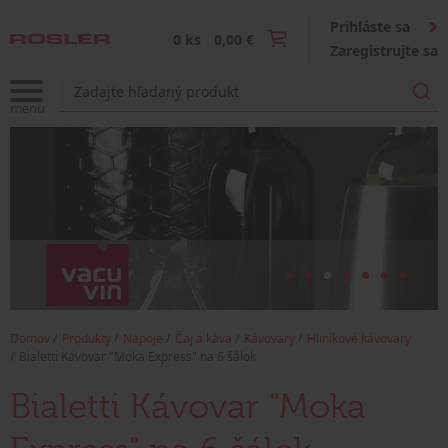
Prihláste sa
0 ks
0,00 €
Zaregistrujte sa
Domov
Produkty
Nápoje
Čaj a káva
Kávovary
Hliníkové kávovary
Bialetti Kávovar "Moka Express" na 6 šálok
Bialetti Kávovar "Moka