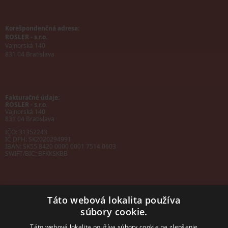
Korešpondenčná adresa:
ROSLER - s.r.o.
Vajnorská 140
831 04 Bratislava
Fakturačné údaje:
ROSLER - s.r.o.
Vajnorská 140
831 04 Bratislava
IČO: 31352243
IČ DPH: SK2020294991
IBAN:
SK55 8420 0000 0001 7514 0603
SWIFT/BIC:
BFKKSKBB
Táto webová lokalita používa
súbory cookie.
Sales manager
mobil: +421 901 728 409
Táto webová lokalita používa súbory cookie na zlepšenie