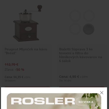
Peugeot Mlynček na kávu
Bialetti Súprava 3 ks
"Brésil"
tesnení a filtra do
hliníkových kávovarov na
6 šálok
112,70 €
Zľava:
-50 %
Cena: 4,90 €
Cena: 56,35 €
s DPH
s DPH
Skladom
Do 14 dní
Vložiť do košíka
Vložiť do košíka
NOVINKA