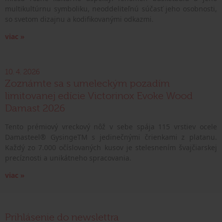
multikultúrnu symboliku, neoddeliteľnú súčasť jeho osobnosti,
so svetom dizajnu a kodifikovanými odkazmi.
viac »
10. 4. 2026
Zoznámte sa s umeleckým pozadím
limitovanej edície Victorinox Evoke Wood
Damast 2026
Tento prémiový vreckový nôž v sebe spája 115 vrstiev ocele
Damasteel® GysingeTM s jedinečnými črienkami z platanu.
Každý zo 7.000 očíslovaných kusov je stelesnením švajčiarskej
precíznosti a unikátneho spracovania.
viac »
Prihlásenie do newslettra