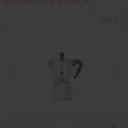
Express" na 6 šálok
Späť