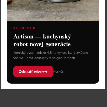
KITCHENAID
Artisan — kuchynský
robot novej generácie
Ikonický dizajn, miska 4,8 l a výkon, ktorý zvládne
všetko. Teraz dostupný v nových farbách.
Zobraziť roboty
Neskôr