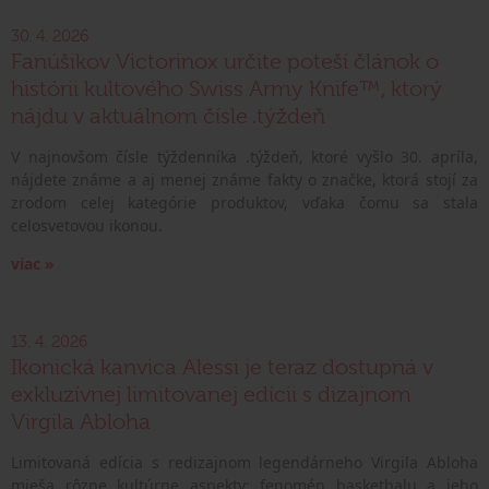
30. 4. 2026
Fanúšikov Victorinox určite poteší článok o
histórii kultového Swiss Army Knife™, ktorý
nájdu v aktuálnom čísle .týždeň
V najnovšom čísle týždenníka .týždeň, ktoré vyšlo 30. apríla,
nájdete známe a aj menej známe fakty o značke, ktorá stojí za
zrodom celej kategórie produktov, vďaka čomu sa stala
celosvetovou ikonou.
viac »
13. 4. 2026
Ikonická kanvica Alessi je teraz dostupná v
exkluzívnej limitovanej edícii s dizajnom
Virgila Abloha
Limitovaná edícia s redizajnom legendárneho Virgila Abloha
mieša rôzne kultúrne aspekty: fenomén basketbalu a jeho