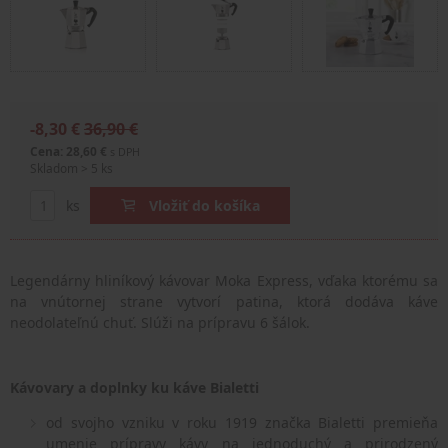
-8,30 €
36,90 €
Cena: 28,60 €
s DPH
Skladom > 5 ks
ks
Vložiť do košíka
Legendárny hliníkový kávovar Moka Express, vďaka ktorému sa
na vnútornej strane vytvorí patina, ktorá dodáva káve
neodolateľnú chuť. Slúži na prípravu 6 šálok.
Kávovary a doplnky ku káve Bialetti
od svojho vzniku v roku 1919 značka Bialetti premieňa
umenie prípravy kávy na jednoduchý a prirodzený