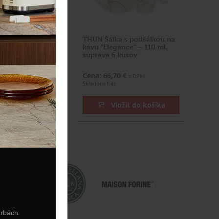
úprava pohárov 300
THUN Šálka s podšálkou na
" 2-dielna
kávu "Elegance" – 110 ml,
súprava 6 kusov
0 €
Cena: 66,70 €
s DPH
s DPH
Skladom 1 ks
ožiť do košíka
Vložiť do košíka
arbách.