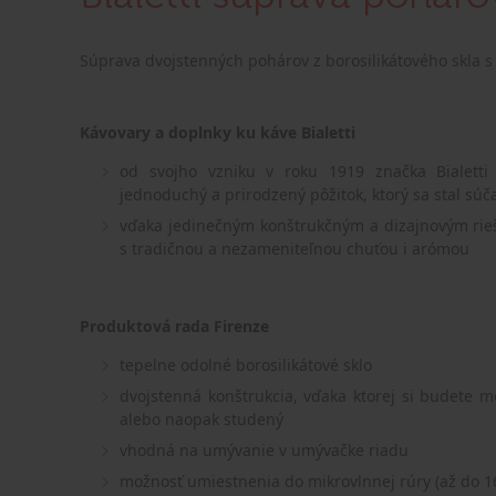
Súprava dvojstenných pohárov z borosilikátového skla 
Kávovary a doplnky ku káve Bialetti
od svojho vzniku v roku 1919 značka Bialett
jednoduchý a prirodzený pôžitok, ktorý sa stal súč
vďaka jedinečným konštrukčným a dizajnovým rie
s tradičnou a nezameniteľnou chuťou i arómou
Produktová rada Firenze
tepelne odolné borosilikátové sklo
dvojstenná konštrukcia, vďaka ktorej si budete m
alebo naopak studený
vhodná na umývanie v umývačke riadu
možnosť umiestnenia do mikrovlnnej rúry (až do 1