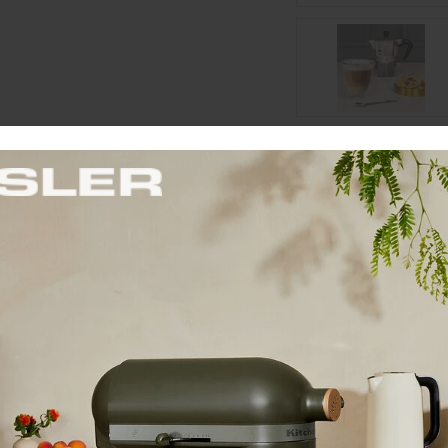
l
Cena: 21,90 €
s 
Do 14 dní