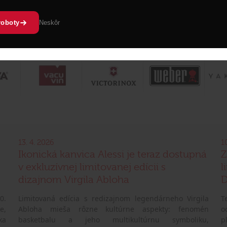
roboty
Neskôr
13. 4. 2026
1
Ikonická kanvica Alessi je teraz dostupná
Z
v exkluzívnej limitovanej edícii s
l
dizajnom Virgila Abloha
D
0.
Limitovaná edícia s redizajnom legendárneho Virgila
T
e,
Abloha mieša rôzne kultúrne aspekty: fenomén
o
ka
basketbalu a jeho multikultúrnu symboliku,
p