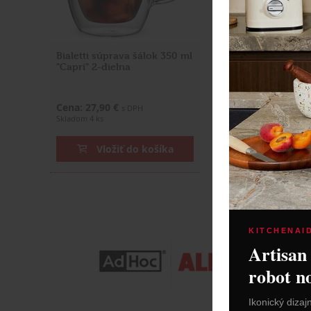
Bialetti súprava šálok 350 ml
Bialetti súprava 
"Capri" 2-dielna
"Capri" 2-dielna
Cena: 27,90 €
Cena: 22,90 €
s DPH
s DP
Skladom 4 ks
Skladom 1 ks
Vložiť do košíka
Vložiť do
KITCHENAI
Artisan
robot n
Ikonický dizaj