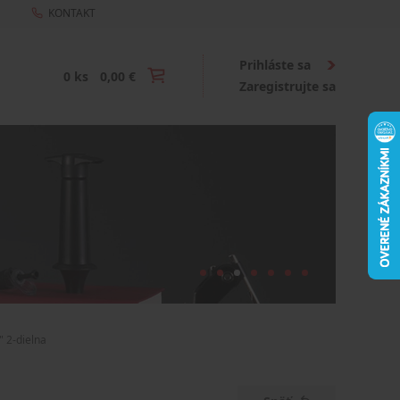
KONTAKT
Prihláste sa
0 ks
0,00 €
Zaregistrujte sa
" 2-dielna