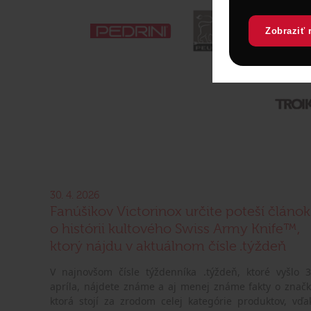
Zobraziť 
30. 4. 2026
Fanúšikov Victorinox určite poteší článok
o histórii kultového Swiss Army Knife™,
ktorý nájdu v aktuálnom čísle .týždeň
V najnovšom čísle týždenníka .týždeň, ktoré vyšlo 3
apríla, nájdete známe a aj menej známe fakty o značk
ktorá stojí za zrodom celej kategórie produktov, vďa