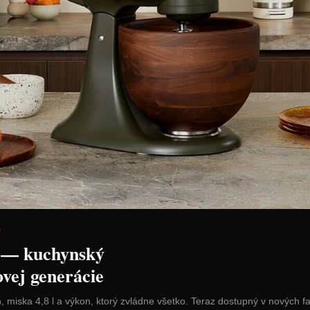
šálok 160 ml
Bialetti súprava pohárov 80
Bialetti s
ml "Firenze" 2-dielna
ml "Firenze
Cena: 17,90 €
Cena: 25,9
H
s DPH
Do 14 dní
Skladom 2 ks
 košíka
Vložiť do košíka
Vl
D
 — kuchynský
ovej generácie
n, miska 4,8 l a výkon, ktorý zvládne všetko. Teraz dostupný v nových f