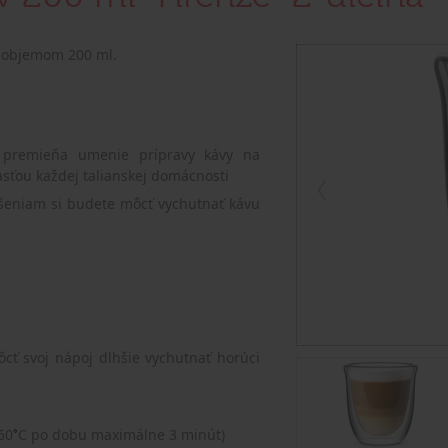
s objemom 200 ml.
i premieňa umenie prípravy kávy na
asťou každej talianskej domácnosti
šeniam si budete môcť vychutnať kávu
ôcť svoj nápoj dlhšie vychutnať horúci
60
C po dobu maximálne 3 minút)
°