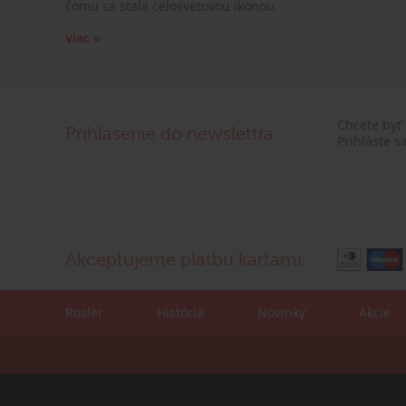
čomu sa stala celosvetovou ikonou.
viac »
Chcete byť
Prihlásenie do newslettra
Prihláste s
Akceptujeme platbu kartami:
Rosler
História
Novinky
Akcie
Kontaktné údaje:
Korešpondenčná adre
tel./fax: +421 (0)2 4445 6436
ROSLER - s.r.o.