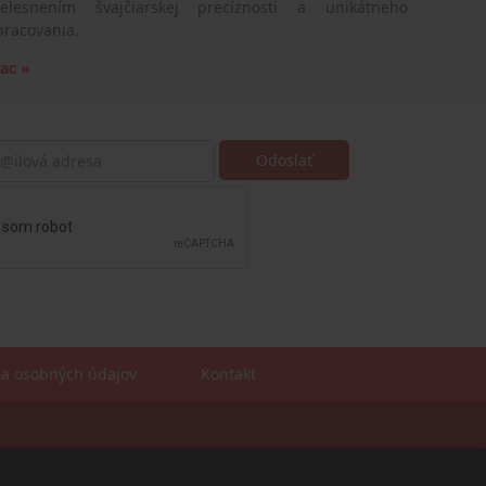
telesnením švajčiarskej precíznosti a unikátneho
pracovania.
iac »
a osobných údajov
Kontakt
Sales manager
mobil: +421 901 728 409