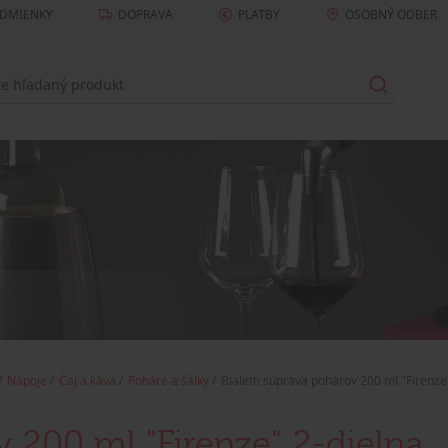
DMIENKY
DOPRAVA
PLATBY
OSOBNÝ ODBER
Nápoje
Čaj a káva
Poháre a šálky
Bialetti súprava pohárov 200 ml "Firenze
v 200 ml "Firenze" 2-dielna