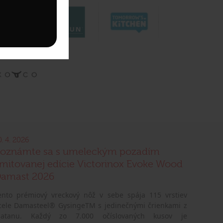
0. 4. 2026
oznámte sa s umeleckým pozadím
imitovanej edície Victorinox Evoke Wood
amast 2026
ento prémiový vreckový nôž v sebe spája 115 vrstiev
cele Damasteel® GysingeTM s jedinečnými črienkami z
latanu. Každý zo 7.000 očíslovaných kusov je