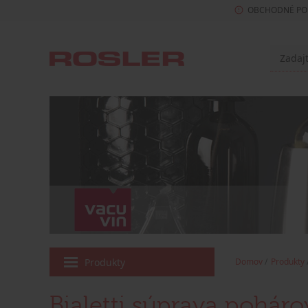
OBCHODNÉ PO
Produkty
Domov
Produkty
Bialetti súprava poháro