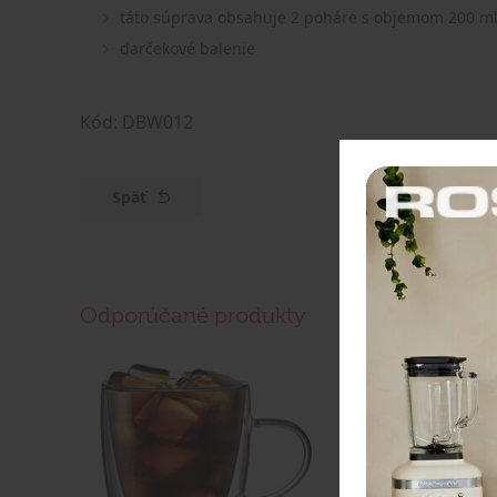
táto súprava obsahuje 2 poháre s objemom 200 m
darčekové balenie
Kód: DBW012
Späť
Odporúčané produkty